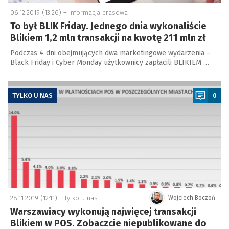
06.12.2019 (13:26) –
informacja prasowa
To był BLIK Friday. Jednego dnia wykonaliście
Blikiem 1,2 mln transakcji na kwotę 211 mln zł
Podczas 4 dni obejmujących dwa marketingowe wydarzenia –
Black Friday i Cyber Monday użytkownicy zapłacili BLIKIEM …
a
TYLKO U NAS
0
28.11.2019 (12:11) –
tylko u nas
Wojciech Boczoń
Warszawiacy wykonują najwięcej transakcji
Blikiem w POS. Zobaczcie niepublikowane do