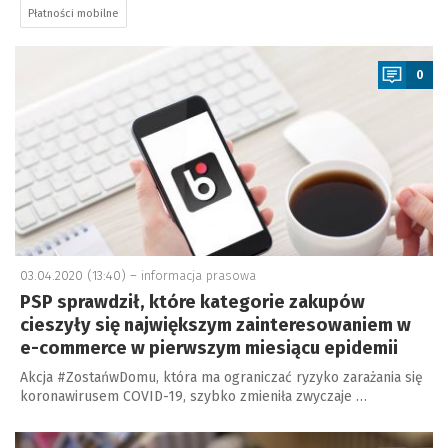
Płatności mobilne
a
0
03.04.2020 (13:40) –
informacja prasowa
PSP sprawdził, które kategorie zakupów
cieszyły się największym zainteresowaniem w
e-commerce w pierwszym miesiącu epidemii
Akcja #ZostańwDomu, która ma ograniczać ryzyko zarażania się
koronawirusem COVID-19, szybko zmieniła zwyczaje …
a