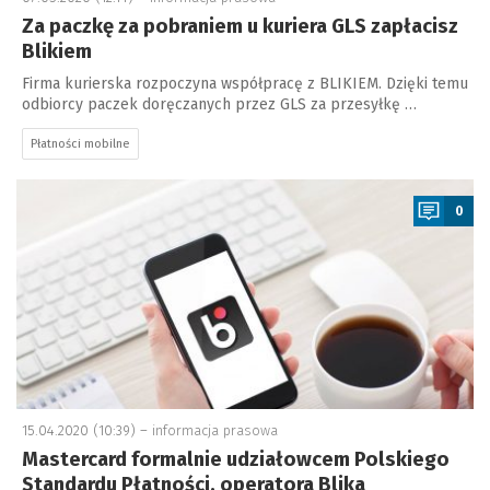
Za paczkę za pobraniem u kuriera GLS zapłacisz
Blikiem
Firma kurierska rozpoczyna współpracę z BLIKIEM. Dzięki temu
odbiorcy paczek doręczanych przez GLS za przesyłkę …
Płatności mobilne
a
0
15.04.2020 (10:39) –
informacja prasowa
Mastercard formalnie udziałowcem Polskiego
Standardu Płatności, operatora Blika