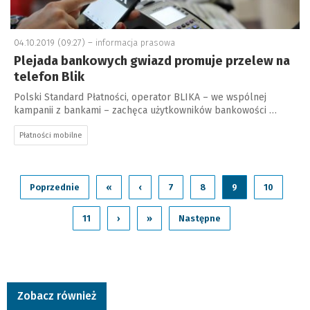
04.10.2019 (09:27) –
informacja prasowa
Plejada bankowych gwiazd promuje przelew na
telefon Blik
Polski Standard Płatności, operator BLIKA – we wspólnej
kampanii z bankami – zachęca użytkowników bankowości …
Płatności mobilne
Poprzednie
«
‹
7
8
9
10
11
›
»
Następne
Zobacz również