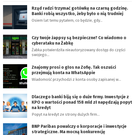
Rząd radzi trzymać gotówkę na czarną godzinę.
Banki robią wszystko, żeby było o nią trudniej
Osiem lat temu pytałem, co będzie, gdy…
Czy twoje żappsy są bezpieczne? Co wiadomo o
cyberataku na Żabkę
Żabka potwierdziła nieautoryzowany dostęp do części
swojego…
Znajomy prosi o głos na Zofię. Tak oszuści
przejmują konta na WhatsAppie
Wiadomość przychodzi z konta osoby zapisanej w…
Dlaczego banki biją się o duże firmy. Inwestycje z
KPO o wartości ponad 158 mld zł napędzają popyt
na kredyt
Popyt na kredyt ze strony dużych firm…
BNP Paribas powalczy o korporacje i inwestycje
strategiczne. Ma mocną konkurencję