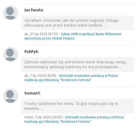
Jas Fasola
:
chciałbym zrozumieć jaki był powód nagrody. Usługa
oferowana jest przez bardzo wiele banków.
…
wt., 21 lip 2026 (07:12)
•
Zakup eSIM w aplikacji Banku Millennium
wyróżniony przez Global Finance
PykPyk
:
Zamiast zajmować się pierdołami niech dopracują swoją
beznadziejną aplikację bankową bo ma podstawowe
…
wt., 7 lip 2026 (16:36)
•
UniCredit uruchamia pierwszą w Polsce
bankową grę fabularną “Kosmiczna Fortuna”
human1
:
Trochę spóźniony ten news. Ta gra rozpoczęła się w
kwietniu.
…
niedz., 5 lip 2026 (20:03)
•
UniCredit uruchamia pierwszą w Polsce
bankową grę fabularną “Kosmiczna Fortuna”