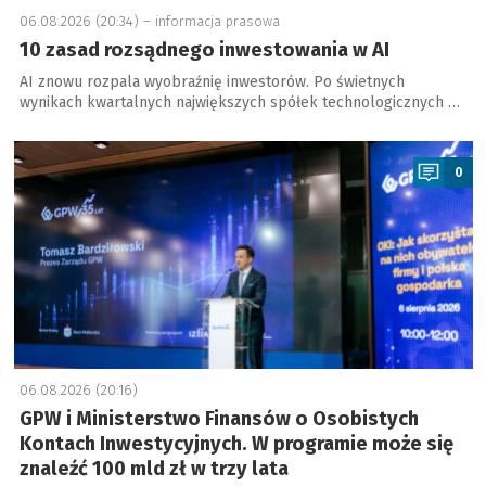
06.08.2026 (20:34) –
informacja prasowa
10 zasad rozsądnego inwestowania w AI
AI znowu rozpala wyobraźnię inwestorów. Po świetnych
wynikach kwartalnych największych spółek technologicznych …
a
0
06.08.2026 (20:16)
GPW i Ministerstwo Finansów o Osobistych
Kontach Inwestycyjnych. W programie może się
znaleźć 100 mld zł w trzy lata