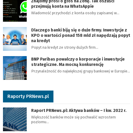
Znajomy prosi o głos na Zofię. Tak oszuści
przejmują konta na WhatsAppie
Wiadomość przychodzi z konta osoby zapisanej w…
Dlaczego banki biją się o duże firmy. Inwestycje z
KPO o wartości ponad 158 mld zł napędzają popyt
na kredyt
Popyt na kredyt ze strony dużych firm…
BNP Paribas powalczy o korporacje i inwestycje
strategiczne. Ma mocną konkurencję
Przynależność do największej grupy bankowej w Europie…
Raporty PRNews.pl
Raport PRNews.pl: Aktywa banków – I kw. 2022 r.
Większość banków może się pochwalić wzrostem
poziomu…