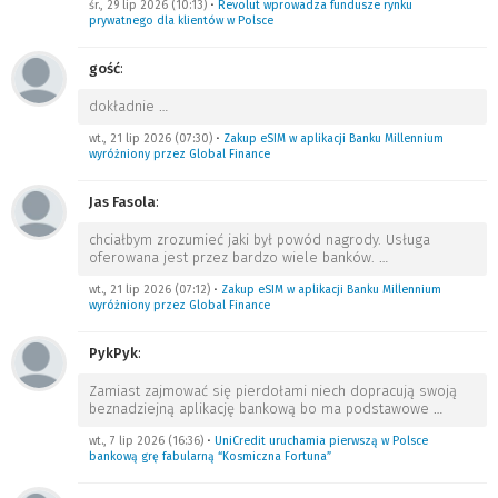
śr., 29 lip 2026 (10:13)
•
Revolut wprowadza fundusze rynku
prywatnego dla klientów w Polsce
gość
:
dokładnie
…
wt., 21 lip 2026 (07:30)
•
Zakup eSIM w aplikacji Banku Millennium
wyróżniony przez Global Finance
Jas Fasola
:
chciałbym zrozumieć jaki był powód nagrody. Usługa
oferowana jest przez bardzo wiele banków.
…
wt., 21 lip 2026 (07:12)
•
Zakup eSIM w aplikacji Banku Millennium
wyróżniony przez Global Finance
PykPyk
:
Zamiast zajmować się pierdołami niech dopracują swoją
beznadziejną aplikację bankową bo ma podstawowe
…
wt., 7 lip 2026 (16:36)
•
UniCredit uruchamia pierwszą w Polsce
bankową grę fabularną “Kosmiczna Fortuna”