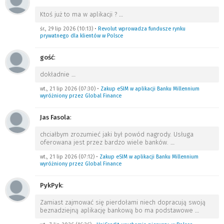
Ktoś już to ma w aplikacji ?
…
śr., 29 lip 2026 (10:13)
•
Revolut wprowadza fundusze rynku
prywatnego dla klientów w Polsce
gość
:
dokładnie
…
wt., 21 lip 2026 (07:30)
•
Zakup eSIM w aplikacji Banku Millennium
wyróżniony przez Global Finance
Jas Fasola
:
chciałbym zrozumieć jaki był powód nagrody. Usługa
oferowana jest przez bardzo wiele banków.
…
wt., 21 lip 2026 (07:12)
•
Zakup eSIM w aplikacji Banku Millennium
wyróżniony przez Global Finance
PykPyk
:
Zamiast zajmować się pierdołami niech dopracują swoją
beznadziejną aplikację bankową bo ma podstawowe
…