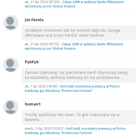
wt., 21 lip 2026 (07:30)
•
Zakup eSIM w aplikacji Banku Millennium
wyróżniony przez Global Finance
Jas Fasola
:
chciałbym zrozumieć jaki był powód nagrody. Usługa
oferowana jest przez bardzo wiele banków.
…
wt., 21 lip 2026 (07:12)
•
Zakup eSIM w aplikacji Banku Millennium
wyróżniony przez Global Finance
PykPyk
:
Zamiast zajmować się pierdołami niech dopracują swoją
beznadziejną aplikację bankową bo ma podstawowe
…
wt., 7 lip 2026 (16:36)
•
UniCredit uruchamia pierwszą w Polsce
bankową grę fabularną “Kosmiczna Fortuna”
human1
:
Trochę spóźniony ten news. Ta gra rozpoczęła się w
kwietniu.
…
niedz., 5 lip 2026 (20:03)
•
UniCredit uruchamia pierwszą w Polsce
bankową grę fabularną “Kosmiczna Fortuna”