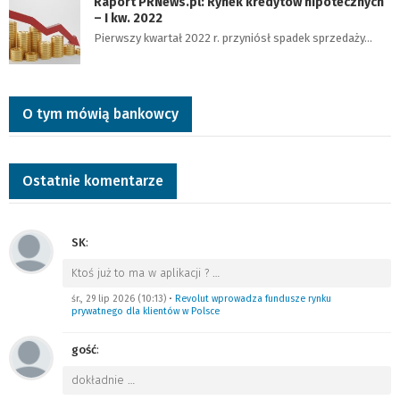
Raport PRNews.pl: Rynek kredytów hipotecznych
– I kw. 2022
Pierwszy kwartał 2022 r. przyniósł spadek sprzedaży…
O tym mówią bankowcy
Ostatnie komentarze
SK
:
Ktoś już to ma w aplikacji ?
…
śr., 29 lip 2026 (10:13)
•
Revolut wprowadza fundusze rynku
prywatnego dla klientów w Polsce
gość
:
dokładnie
…