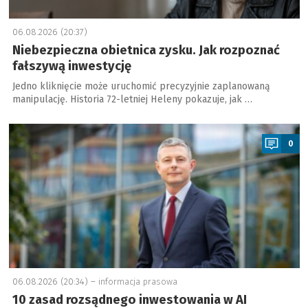
06.08.2026 (20:37)
Niebezpieczna obietnica zysku. Jak rozpoznać
fałszywą inwestycję
Jedno kliknięcie może uruchomić precyzyjnie zaplanowaną
manipulację. Historia 72-letniej Heleny pokazuje, jak …
a
0
06.08.2026 (20:34) –
informacja prasowa
10 zasad rozsądnego inwestowania w AI