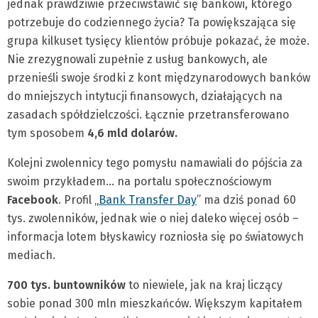
jednak prawdziwie przeciwstawić się bankowi, którego
potrzebuje do codziennego życia? Ta powiększająca się
grupa kilkuset tysięcy klientów próbuje pokazać, że może.
Nie zrezygnowali zupełnie z usług bankowych, ale
przenieśli swoje środki z kont międzynarodowych banków
do mniejszych intytucji finansowych, działających na
zasadach spółdzielczości. Łącznie przetransferowano
tym sposobem
4,6 mld dolarów.
Kolejni zwolennicy tego pomysłu namawiali do pójścia za
swoim przykładem… na portalu społecznościowym
Facebook
. Profil „
Bank Transfer Day
” ma dziś ponad 60
tys. zwolenników, jednak wie o niej daleko więcej osób –
informacja lotem błyskawicy rozniosła się po światowych
mediach.
700 tys. buntowników
to niewiele, jak na kraj liczący
sobie ponad 300 mln mieszkańców. Większym kapitałem