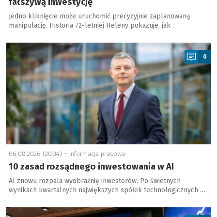
fałszywą inwestycję
Jedno kliknięcie może uruchomić precyzyjnie zaplanowaną
manipulację. Historia 72-letniej Heleny pokazuje, jak …
a
0
06.08.2026 (20:34) –
informacja prasowa
10 zasad rozsądnego inwestowania w AI
AI znowu rozpala wyobraźnię inwestorów. Po świetnych
wynikach kwartalnych największych spółek technologicznych …
a