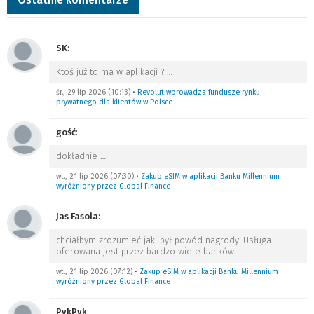
SK
:
Ktoś już to ma w aplikacji ?
…
śr., 29 lip 2026 (10:13)
•
Revolut wprowadza fundusze rynku
prywatnego dla klientów w Polsce
gość
:
dokładnie
…
wt., 21 lip 2026 (07:30)
•
Zakup eSIM w aplikacji Banku Millennium
wyróżniony przez Global Finance
Jas Fasola
:
chciałbym zrozumieć jaki był powód nagrody. Usługa
oferowana jest przez bardzo wiele banków.
…
wt., 21 lip 2026 (07:12)
•
Zakup eSIM w aplikacji Banku Millennium
wyróżniony przez Global Finance
PykPyk
: