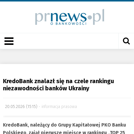
KredoBank znalazł się na czele rankingu
niezawodności banków Ukrainy
20.05.2026 (15:15)
informacja prasowa
KredoBank, należący do Grupy Kapitałowej PKO Banku
Polskiego, zajął pierwsze miejsce w rankingu „
TOP 25