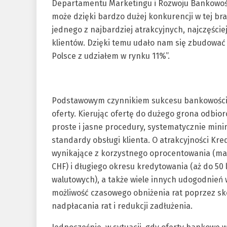
Departamentu Marketingu i Rozwoju Bankowośc
może dzięki bardzo dużej konkurencji w tej br
jednego z najbardziej atrakcyjnych, najczęści
klientów. Dzięki temu udało nam się zbudować
Polsce z udziałem w rynku 11%”.
Podstawowym czynnikiem sukcesu bankowości h
oferty. Kierując ofertę do dużego grona odbior
proste i jasne procedury, systematycznie min
standardy obsługi klienta. O atrakcyjności Kre
wynikające z korzystnego oprocentowania (mar
CHF) i długiego okresu kredytowania (aż do 50 l
walutowych), a także wiele innych udogodnień 
możliwość czasowego obniżenia rat poprzez skor
nadpłacania rat i redukcji zadłużenia.