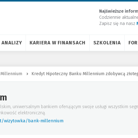
Najświeższe inform
Codziennie aktualn
Zapisz się na nasz
ANALIZY
KARIERA W FINANSACH
SZKOLENIA
FO
 Millennium
Kredyt Hipoteczny Banku Millennium zdobywcą złoteg
um
lskim, uniwersalnym bankiem oferującym swoje usługi wszystkim seg
nkowość elektroniczną.
rt/wizytowka/bank-millennium