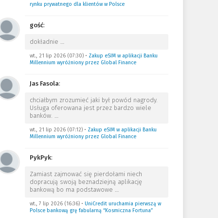
rynku prywatnego dla klientów w Polsce
gość
:
dokładnie
…
wt., 21 lip 2026 (07:30)
•
Zakup eSIM w aplikacji Banku
Millennium wyróżniony przez Global Finance
Jas Fasola
:
chciałbym zrozumieć jaki był powód nagrody.
Usługa oferowana jest przez bardzo wiele
banków.
…
wt., 21 lip 2026 (07:12)
•
Zakup eSIM w aplikacji Banku
Millennium wyróżniony przez Global Finance
PykPyk
:
Zamiast zajmować się pierdołami niech
dopracują swoją beznadziejną aplikację
bankową bo ma podstawowe
…
wt., 7 lip 2026 (16:36)
•
UniCredit uruchamia pierwszą w
Polsce bankową grę fabularną “Kosmiczna Fortuna”