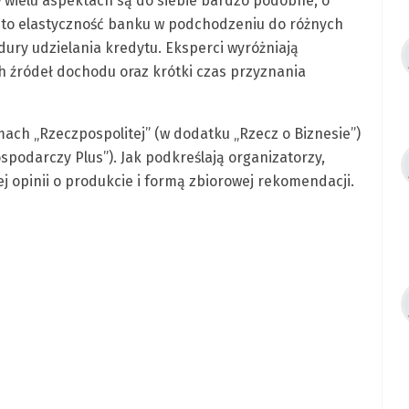
w wielu aspektach są do siebie bardzo podobne, o
to elastyczność banku w podchodzeniu do różnych
edury udzielania kredytu. Eksperci wyróżniają
h źródeł dochodu oraz krótki czas przyznania
ach „Rzeczpospolitej” (w dodatku „Rzecz o Biznesie”)
spodarczy Plus”). Jak podkreślają organizatorzy,
j opinii o produkcie i formą zbiorowej rekomendacji.