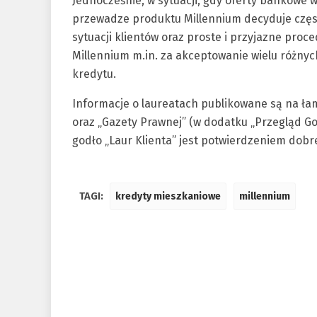
Jednocześnie, w sytuacji, gdy oferty bankowe 
przewadze produktu Millennium decyduje częs
sytuacji klientów oraz proste i przyjazne proc
Millennium m.in. za akceptowanie wielu różnyc
kredytu.
Informacje o laureatach publikowane są na łam
oraz „Gazety Prawnej” (w dodatku „Przegląd Go
godło „Laur Klienta” jest potwierdzeniem dobre
TAGI:
kredyty mieszkaniowe
millennium