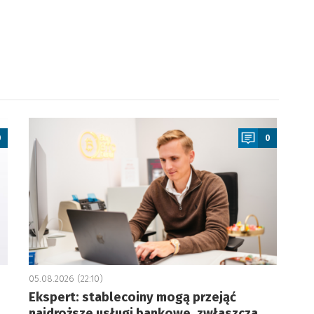
a
0
0
05.08.2026 (22:10)
Ekspert: stablecoiny mogą przejąć
najdroższe usługi bankowe, zwłaszcza