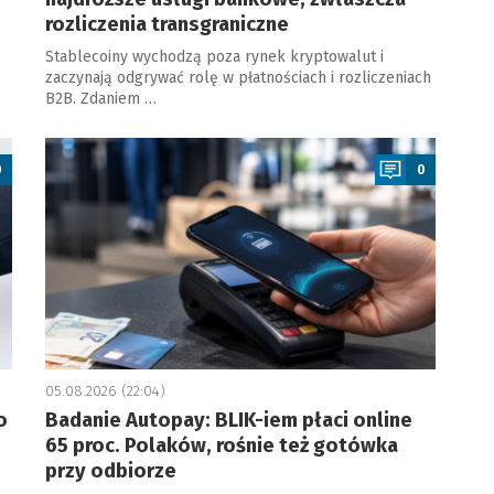
rozliczenia transgraniczne
Stablecoiny wychodzą poza rynek kryptowalut i
zaczynają odgrywać rolę w płatnościach i rozliczeniach
B2B. Zdaniem …
a
0
0
05.08.2026 (22:04)
o
Badanie Autopay: BLIK-iem płaci online
65 proc. Polaków, rośnie też gotówka
przy odbiorze