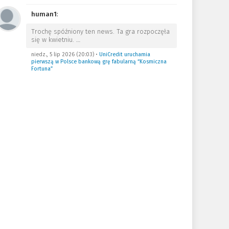
human1
:
Trochę spóźniony ten news. Ta gra rozpoczęła
się w kwietniu.
…
niedz., 5 lip 2026 (20:03)
•
UniCredit uruchamia
pierwszą w Polsce bankową grę fabularną “Kosmiczna
Fortuna”