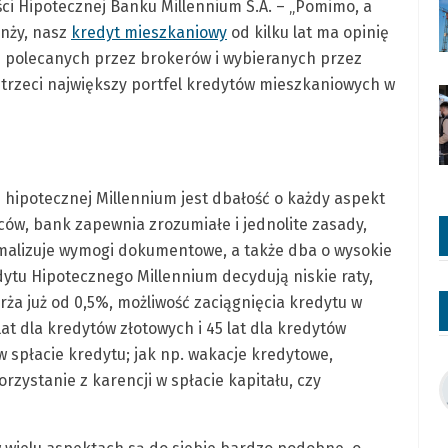
i Hipotecznej Banku Millennium S.A. – „Pomimo, a
anży, nasz
kredyt mieszkaniowy
od kilku lat ma opinię
ej polecanych przez brokerów i wybieranych przez
 trzeci największy portfel kredytów mieszkaniowych w
ipotecznej Millennium jest dbałość o każdy aspekt
ców, bank zapewnia zrozumiałe i jednolite zasady,
imalizuje wymogi dokumentowe, a także dba o wysokie
dytu Hipotecznego Millennium decydują niskie raty,
ża już od 0,5%, możliwość zaciągnięcia kredytu w
at dla kredytów złotowych i 45 lat dla kredytów
w spłacie kredytu; jak np. wakacje kredytowe,
zystanie z karencji w spłacie kapitału, czy