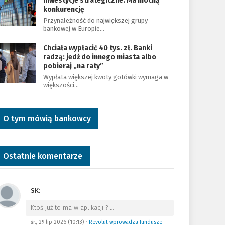
inwestycje strategiczne. Ma mocną
konkurencję
Przynależność do największej grupy
bankowej w Europie…
Chciała wypłacić 40 tys. zł. Banki
radzą: jedź do innego miasta albo
pobieraj „na raty”
Wypłata większej kwoty gotówki wymaga w
większości…
O tym mówią bankowcy
Ostatnie komentarze
SK
:
Ktoś już to ma w aplikacji ?
…
śr., 29 lip 2026 (10:13)
•
Revolut wprowadza fundusze