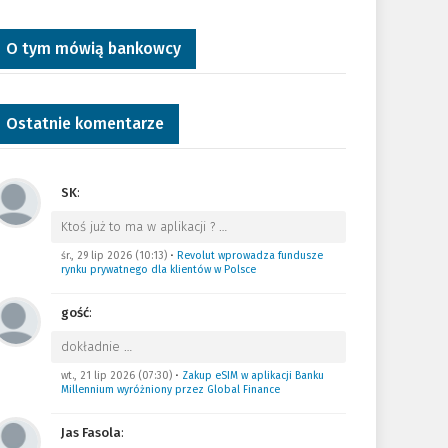
O tym mówią bankowcy
Ostatnie komentarze
SK
:
Ktoś już to ma w aplikacji ?
…
śr., 29 lip 2026 (10:13)
•
Revolut wprowadza fundusze
rynku prywatnego dla klientów w Polsce
gość
:
dokładnie
…
wt., 21 lip 2026 (07:30)
•
Zakup eSIM w aplikacji Banku
Millennium wyróżniony przez Global Finance
Jas Fasola
: