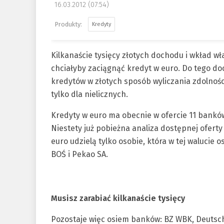
16.03.2012 (07:54)
Kredyty
Kilkanaście tysięcy złotych dochodu i wkład w
chciałyby zaciągnąć kredyt w euro. Do tego do
kredytów w złotych sposób wyliczania zdolnośc
tylko dla nielicznych.
Kredyty w euro ma obecnie w ofercie 11 banków.
Niestety już pobieżna analiza dostępnej oferty
euro udzielą tylko osobie, która w tej walucie 
BOŚ i Pekao SA.
Musisz zarabiać kilkanaście tysięcy
Pozostaje więc osiem banków: BZ WBK, Deutsc