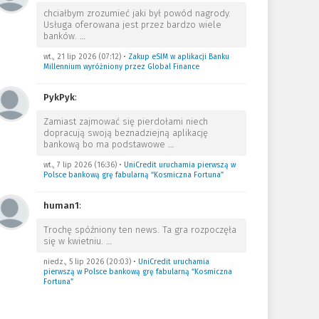
chciałbym zrozumieć jaki był powód nagrody.
Usługa oferowana jest przez bardzo wiele
banków.
…
wt., 21 lip 2026 (07:12)
•
Zakup eSIM w aplikacji Banku
Millennium wyróżniony przez Global Finance
PykPyk
:
Zamiast zajmować się pierdołami niech
dopracują swoją beznadziejną aplikację
bankową bo ma podstawowe
…
wt., 7 lip 2026 (16:36)
•
UniCredit uruchamia pierwszą w
Polsce bankową grę fabularną “Kosmiczna Fortuna”
human1
:
Trochę spóźniony ten news. Ta gra rozpoczęła
się w kwietniu.
…
niedz., 5 lip 2026 (20:03)
•
UniCredit uruchamia
pierwszą w Polsce bankową grę fabularną “Kosmiczna
Fortuna”