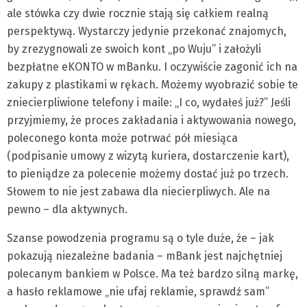
ale stówka czy dwie rocznie stają się całkiem realną
perspektywą. Wystarczy jedynie przekonać znajomych,
by zrezygnowali ze swoich kont „po Wuju” i założyli
bezpłatne eKONTO w mBanku. I oczywiście zagonić ich na
zakupy z plastikami w rękach. Możemy wyobrazić sobie te
zniecierpliwione telefony i maile: „I co, wydałeś już?” Jeśli
przyjmiemy, że proces zakładania i aktywowania nowego,
poleconego konta może potrwać pół miesiąca
(podpisanie umowy z wizytą kuriera, dostarczenie kart),
to pieniądze za polecenie możemy dostać już po trzech.
Słowem to nie jest zabawa dla niecierpliwych. Ale na
pewno – dla aktywnych.
Szanse powodzenia programu są o tyle duże, że – jak
pokazują niezależne badania – mBank jest najchętniej
polecanym bankiem w Polsce. Ma też bardzo silną markę,
a hasło reklamowe „nie ufaj reklamie, sprawdź sam”