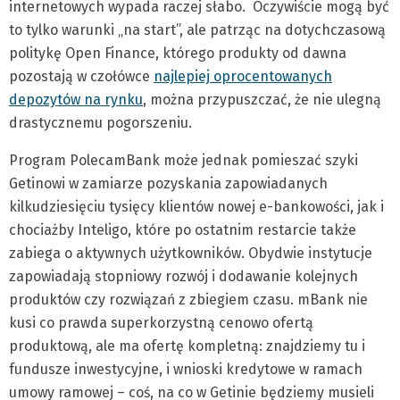
internetowych wypada raczej słabo. Oczywiście mogą być
to tylko warunki „na start”, ale patrząc na dotychczasową
politykę Open Finance, którego produkty od dawna
pozostają w czołówce
najlepiej oprocentowanych
depozytów na rynku
, można przypuszczać, że nie ulegną
drastycznemu pogorszeniu.
Program PolecamBank może jednak pomieszać szyki
Getinowi w zamiarze pozyskania zapowiadanych
kilkudziesięciu tysięcy klientów nowej e-bankowości, jak i
chociażby Inteligo, które po ostatnim restarcie także
zabiega o aktywnych użytkowników. Obydwie instytucje
zapowiadają stopniowy rozwój i dodawanie kolejnych
produktów czy rozwiązań z zbiegiem czasu. mBank nie
kusi co prawda superkorzystną cenowo ofertą
produktową, ale ma ofertę kompletną: znajdziemy tu i
fundusze inwestycyjne, i wnioski kredytowe w ramach
umowy ramowej – coś, na co w Getinie będziemy musieli