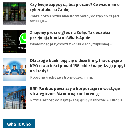
Czy twoje żappsy są bezpieczne? Co wiadomo o
cyberataku na Żabkę
Żabka potwierdziła nieautoryzowany dostęp do części
swojego…
Znajomy prosi o głos na Zofię. Tak oszuści
przejmują konta na WhatsAppie
Wiadomość przychodzi z konta osoby zapisanej w…
Dlaczego banki biją się o duże firmy. Inwestycje z
KPO o wartości ponad 158 mld zł napędzają popyt
na kredyt
Popyt na kredyt ze strony dużych firm…
BNP Paribas powalczy o korporacje i inwestycje
strategiczne. Ma mocną konkurencję
Przynależność do największej grupy bankowej w Europie…
Who is who