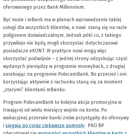
oferowanego przez Bank Millennium.
Być może i mBank ma w planach wprowadzenie takiej
usługi dla wszystkich klientów, a nowi staną się na razie
poligonem doświadczalnym. Jednak póki co, z takiego
przywileju nie będą mogli skorzystać dotychczasowi
posiadacze eKONT. W praktyce nowi mogą więc
skorzystać podwójnie – z jednej strony odzyskując część
wydanych pieniędzy w programie moneyback, z drugiej
zarabiając na programie PolecamBank. Bo przecież i oni
korzystając aktywnie z rachunku staną się za moment
„starymi” klientami mBanku.
Program PolecamBank to kolejna akcja promocyjna w
trwającej od wielu miesięcy wojnie na konta. Po
wakacyjnej przerwie banki znów przystąpiły do ofensywy
i
sięgają po coraz ciekawsze pomysły
. PKO BP
zdecydował się
wyposażyć wszystkich klientów w karty z