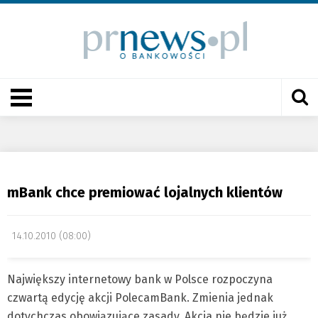
mBank chce premiować lojalnych klientów
14.10.2010 (08:00)
Największy internetowy bank w Polsce rozpoczyna
czwartą edycję akcji PolecamBank. Zmienia jednak
dotychczas obowiązujące zasady. Akcja nie będzie już