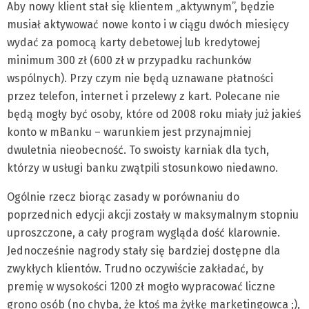
Aby nowy klient stał się klientem „aktywnym”, będzie
musiał aktywować nowe konto i w ciągu dwóch miesięcy
wydać za pomocą karty debetowej lub kredytowej
minimum 300 zł (600 zł w przypadku rachunków
wspólnych). Przy czym nie będą uznawane płatności
przez telefon, internet i przelewy z kart. Polecane nie
będą mogły być osoby, które od 2008 roku miały już jakieś
konto w mBanku – warunkiem jest przynajmniej
dwuletnia nieobecność. To swoisty karniak dla tych,
którzy w usługi banku zwątpili stosunkowo niedawno.
Ogólnie rzecz biorąc zasady w porównaniu do
poprzednich edycji akcji zostały w maksymalnym stopniu
uproszczone, a cały program wygląda dość klarownie.
Jednocześnie nagrody stały się bardziej dostępne dla
zwykłych klientów. Trudno oczywiście zakładać, by
premię w wysokości 1200 zł mogło wypracować liczne
grono osób (no chyba, że ktoś ma żyłkę marketingowca ;),