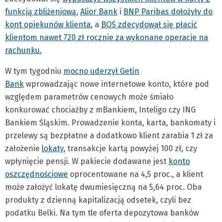
funkcją zbliżeniową
,
Alior Bank
i
BNP Paribas dołożyły do
kont opiekunów klienta
, a
BOŚ zdecydował się płacić
klientom nawet 720 zł rocznie za wykonane operacje na
rachunku.
W tym tygodniu
mocno uderzył Getin
Bank
wprowadzając nowe internetowe konto, które pod
względem parametrów cenowych może śmiało
konkurować chociażby z mBankiem, Inteligo czy ING
Bankiem Śląskim. Prowadzenie konta, karta, bankomaty i
przelewy są bezpłatne a dodatkowo klient zarabia 1 zł za
założenie
lokaty
, transakcje kartą powyżej 100 zł, czy
wpłynięcie pensji. W pakiecie dodawane jest
konto
oszczędnościowe
oprocentowane na 4,5 proc., a klient
może założyć lokatę dwumiesięczną na 5,64 proc. Oba
produkty z dzienną kapitalizacją odsetek, czyli bez
podatku Belki. Na tym tle oferta depozytowa banków