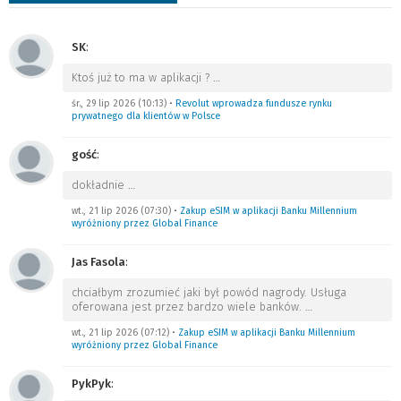
SK
:
Ktoś już to ma w aplikacji ?
…
śr., 29 lip 2026 (10:13)
•
Revolut wprowadza fundusze rynku
prywatnego dla klientów w Polsce
gość
:
dokładnie
…
wt., 21 lip 2026 (07:30)
•
Zakup eSIM w aplikacji Banku Millennium
wyróżniony przez Global Finance
Jas Fasola
:
chciałbym zrozumieć jaki był powód nagrody. Usługa
oferowana jest przez bardzo wiele banków.
…
wt., 21 lip 2026 (07:12)
•
Zakup eSIM w aplikacji Banku Millennium
wyróżniony przez Global Finance
PykPyk
: