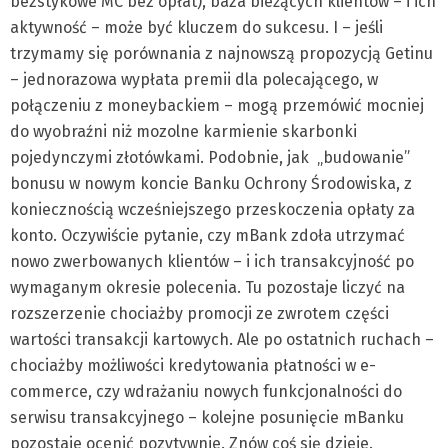
bezstykowe MC bez opłat), baza bieżących klientów – i ich
aktywność – może być kluczem do sukcesu. I – jeśli
trzymamy się porównania z najnowszą propozycją Getinu
– jednorazowa wypłata premii dla polecającego, w
połączeniu z moneybackiem – mogą przemówić mocniej
do wyobraźni niż mozolne karmienie skarbonki
pojedynczymi złotówkami. Podobnie, jak „budowanie”
bonusu w nowym koncie Banku Ochrony Środowiska, z
koniecznością wcześniejszego przeskoczenia opłaty za
konto. Oczywiście pytanie, czy mBank zdoła utrzymać
nowo zwerbowanych klientów – i ich transakcyjność po
wymaganym okresie polecenia. Tu pozostaje liczyć na
rozszerzenie chociażby promocji ze zwrotem części
wartości transakcji kartowych. Ale po ostatnich ruchach –
chociażby możliwości kredytowania płatności w e-
commerce, czy wdrażaniu nowych funkcjonalności do
serwisu transakcyjnego – kolejne posunięcie mBanku
pozostaje ocenić pozytywnie. Znów coś się dzieje.