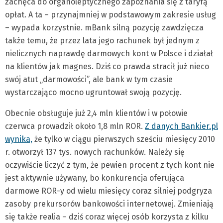
zachęca do organoleptycznego zapoznania się z taryfą
opłat. A ta – przynajmniej w podstawowym zakresie usług
– wypada korzystnie. mBank silną pozycję zawdzięcza
także temu, że przez lata jego rachunek był jednym z
nielicznych naprawdę darmowych kont w Polsce i działał
na klientów jak magnes. Dziś co prawda stracił już nieco
swój atut „darmowości”, ale bank w tym czasie
wystarczająco mocno ugruntował swoją pozycję.
Obecnie obsługuje już 2,4 mln klientów i w połowie
czerwca prowadził około 1,8 mln ROR.
Z danych Bankier.pl
wynika,
że tylko w ciągu pierwszych sześciu miesięcy 2010
r. otworzył 137 tys. nowych rachunków. Należy się
oczywiście liczyć z tym, że pewien procent z tych kont nie
jest aktywnie używany, bo konkurencja oferująca
darmowe ROR-y od wielu miesięcy coraz silniej podgryza
zasoby prekursorów bankowości internetowej. Zmieniają
się także realia – dziś coraz więcej osób korzysta z kilku