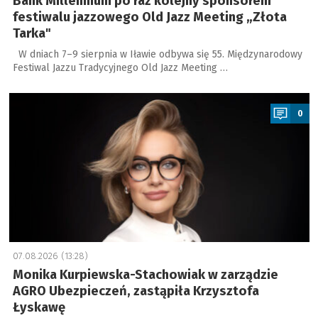
Bank Millennium po raz kolejny sponsorem
festiwalu jazzowego Old Jazz Meeting „Złota
Tarka"
W dniach 7–9 sierpnia w Iławie odbywa się 55. Międzynarodowy
Festiwal Jazzu Tradycyjnego Old Jazz Meeting …
a
0
07.08.2026 (13:28)
Monika Kurpiewska-Stachowiak w zarządzie
AGRO Ubezpieczeń, zastąpiła Krzysztofa
Łyskawę