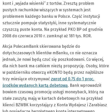
kont i „wyjada wisienki” z tortów. Zresztą problem
pustych rachunków wiszących w systemach jest
problemem każdego banku w Polsce. Część instytucji
sztucznie pompuje statystyki, inne systematycznie
czyszczą puste konta. Na przykład PKO BP od grudnia
2008 do czerwca 2010 r. zamknął aż 181 tys. ROR.
Akcja PolecamBank skierowana będzie do
dotychczasowych klientów mBanku, co nie oznacza
jednak, że nowi będą czuć się poszkodowani. Co więcej,
dla nich bank ma całkiem niezłą propozycję. Osoby, które
w październiku otworzą eKONTO będą przez najbliższe
trzy miesiące otrzymywać
zwrot od 0,75 do 1 proc.
środków wydanych kartą debetową
. Bank wprowadził
bowiem czasową promocję usługi moneyback, którą na
stałe zaszytą mają w kartach debetowych na przykład
klienci BZWBK korzystający z Konta Wydajesz i Zarabiasz
lub posiadacze bezpłatnego konta internetowego