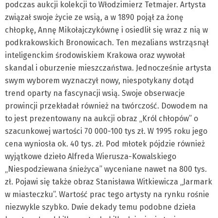
podczas aukcji kolekcji to Włodzimierz Tetmajer. Artysta
związał swoje życie ze wsią, a w 1890 pojął za żonę
chłopkę, Annę Mikołajczykównę i osiedlił się wraz z nią w
podkrakowskich Bronowicach. Ten mezalians wstrząsnął
inteligenckim środowiskiem Krakowa oraz wywołał
skandal i oburzenie mieszczaństwa. Jednocześnie artysta
swym wyborem wyznaczył nowy, niespotykany dotąd
trend oparty na fascynacji wsią. Swoje obserwacje
prowincji przekładał również na twórczość. Dowodem na
to jest prezentowany na aukcji obraz „Król chłopów” o
szacunkowej wartości 70 000-100 tys zł. W 1995 roku jego
cena wyniosła ok. 40 tys. zł. Pod młotek pójdzie również
wyjątkowe dzieło Alfreda Wierusza-Kowalskiego
„Niespodziewana śnieżyca” wyceniane nawet na 800 tys.
zł. Pojawi się także obraz Stanisława Witkiewicza „Jarmark
w miasteczku”. Wartość prac tego artysty na rynku rośnie
niezwykle szybko. Dwie dekady temu podobne dzieła