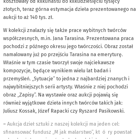
kosztowały od kilkunastu do kilkudziesięciu tysięcy
złotych, teraz górna estymacja dzieła prezentowanego na
aukcji to aż 140 tys. zł.
W kolekcji znalazły się także prace wybitnych twórców
współczesnych, m.in. Jana Tarasina. Prezentowana praca
pochodzi z późnego okresu jego twórczości. Obraz został
namalowany już po przejściu Tarasina na emeryturę.
Właśnie w tym czasie tworzył swoje najciekawsze
kompozycje, będące wynikiem wielu lat badań i
przemyśleń. „Sytuacje” to jedna z najbardziej znanych i
najwybitniejszych serii artysty. Właśnie z niej pochodzi
obraz „Zapisy”. Na wystawie oraz aukcji pojawią się
również wyjątkowe dzieła innych twórców takich jak:
Juliusz Kossak, Józef Rapacki czy Ryszard Pasikowski.
–
Aukcja dzieł sztuki z naszej kolekcji ma jeden cel:
sfinansować fundusz „M jak malarstwo”, kt
ó
ry powstał