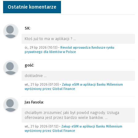
Ostatnie komentarze
SK
:
Ktoś już to ma w aplikacji ?
…
śr., 29 lip 2026 (10:13)
•
Revolut wprowadza fundusze rynku
prywatnego dla klientów w Polsce
gość
:
dokładnie
…
wt., 21 lip 2026 (07:30)
•
Zakup eSIM w aplikacji Banku Millennium
wyróżniony przez Global Finance
Jas Fasola
:
chciałbym zrozumieć jaki był powód nagrody. Usługa
oferowana jest przez bardzo wiele banków.
…
wt., 21 lip 2026 (07:12)
•
Zakup eSIM w aplikacji Banku Millennium
wyróżniony przez Global Finance