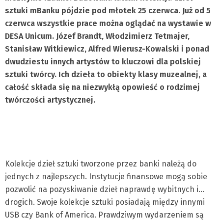
sztuki mBanku p
ó
jdzie pod młotek 25 czerwca. Już od 5
czerwca wszystkie prace można oglądać na wystawie w
DESA Unicum. J
ó
zef Brandt, W
łodzimierz Tetmajer,
Stanisław Witkiewicz, Alfred Wierusz-Kowalski i ponad
dwudziestu innych artyst
ó
w to kluczowi dla polskiej
sztuki tw
ó
rcy. Ich dzieła to obiekty klasy muzealnej, a
całość składa się na niezwykłą opowieść o rodzimej
tw
ó
rczości artystycznej.
Kolekcje dzieł sztuki tworzone przez banki należą do
jednych z najlepszych. Instytucje finansowe mogą sobie
pozwolić na pozyskiwanie dzieł naprawdę wybitnych i…
drogich. Swoje kolekcje sztuki posiadają między innymi
USB czy Bank of America. Prawdziwym wydarzeniem są