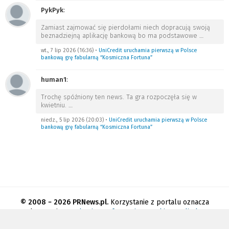
PykPyk
:
Zamiast zajmować się pierdołami niech dopracują swoją
beznadziejną aplikację bankową bo ma podstawowe
…
wt., 7 lip 2026 (16:36)
•
UniCredit uruchamia pierwszą w Polsce
bankową grę fabularną “Kosmiczna Fortuna”
human1
:
Trochę spóźniony ten news. Ta gra rozpoczęła się w
kwietniu.
…
niedz., 5 lip 2026 (20:03)
•
UniCredit uruchamia pierwszą w Polsce
bankową grę fabularną “Kosmiczna Fortuna”
© 2008 − 2026 PRNews.pl.
Korzystanie z portalu oznacza
akceptację
regulaminu
.
Informacja o cookies
.
Polityka
prywatności