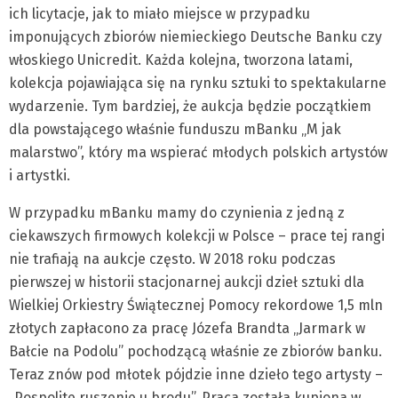
ich licytacje, jak to miało miejsce w przypadku
imponujących zbiorów niemieckiego Deutsche Banku czy
włoskiego Unicredit. Każda kolejna, tworzona latami,
kolekcja pojawiająca się na rynku sztuki to spektakularne
wydarzenie. Tym bardziej, że aukcja będzie początkiem
dla powstającego właśnie funduszu mBanku „M jak
malarstwo”, który ma wspierać młodych polskich artystów
i artystki.
W przypadku mBanku mamy do czynienia z jedną z
ciekawszych firmowych kolekcji w Polsce – prace tej rangi
nie trafiają na aukcje często. W 2018 roku podczas
pierwszej w historii stacjonarnej aukcji dzieł sztuki dla
Wielkiej Orkiestry Świątecznej Pomocy rekordowe 1,5 mln
złotych zapłacono za pracę Józefa Brandta „Jarmark w
Bałcie na Podolu” pochodzącą właśnie ze zbiorów banku.
Teraz znów pod młotek pójdzie inne dzieło tego artysty –
„Pospolite ruszenie u brodu”. Praca została kupiona w