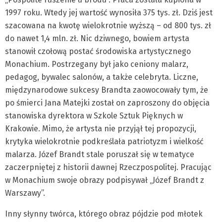
1997 roku. Wtedy jej wartość wynosiła 375 tys. zł. Dziś jest
szacowana na kwotę wielokrotnie wyższą – od 800 tys. zł
do nawet 1,4 mln. zł. Nic dziwnego, bowiem artysta
stanowił czołową postać środowiska artystycznego
Monachium. Postrzegany był jako ceniony malarz,
pedagog, bywalec salonów, a także celebryta. Liczne,
międzynarodowe sukcesy Brandta zaowocowały tym, że
po śmierci Jana Matejki został on zaproszony do objęcia
stanowiska dyrektora w Szkole Sztuk Pięknych w
Krakowie. Mimo, że artysta nie przyjął tej propozycji,
krytyka wielokrotnie podkreślała patriotyzm i wielkość
malarza. Józef Brandt stale poruszał się w tematyce
zaczerpniętej z historii dawnej Rzeczpospolitej. Pracując
w Monachium swoje obrazy podpisywał „Józef Brandt z
Warszawy”.
Inny słynny twórca, którego obraz pójdzie pod młotek