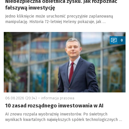
Niebezpieczna obietnica zysku. Jak rozpoznać
fałszywą inwestycję
Jedno kliknięcie może uruchomić precyzyjnie zaplanowaną
manipulację. Historia 72-letniej Heleny pokazuje, jak …
a
0
06.08.2026 (20:34) –
informacja prasowa
10 zasad rozsądnego inwestowania w AI
AI znowu rozpala wyobraźnię inwestorów. Po świetnych
wynikach kwartalnych największych spółek technologicznych …