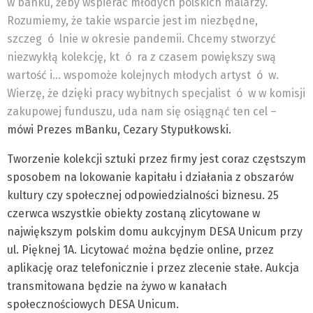
w banku, żeby wspierać młodych polskich malarzy.
Rozumiemy, że takie wsparcie jest im niezbędne,
szczeg
ó
lnie w okresie pandemii. Chcemy stworzyć
niezwykłą kolekcję, kt
ó
ra z czasem powiększy swą
wartość i… wspomoże kolejnych młodych artyst
ó
w.
Wierzę, że dzięki pracy wybitnych specjalist
ó
w w komisji
zakupowej funduszu, uda nam się osiągnąć ten cel –
mówi Prezes mBanku, Cezary Stypułkowski.
Tworzenie kolekcji sztuki przez firmy jest coraz częstszym
sposobem na lokowanie kapitału i działania z obszarów
kultury czy społecznej odpowiedzialności biznesu. 25
czerwca wszystkie obiekty zostaną zlicytowane w
największym polskim domu aukcyjnym DESA Unicum przy
ul. Pięknej 1A. Licytować można będzie online, przez
aplikację oraz telefonicznie i przez zlecenie stałe. Aukcja
transmitowana będzie na żywo w kanałach
społecznościowych DESA Unicum.