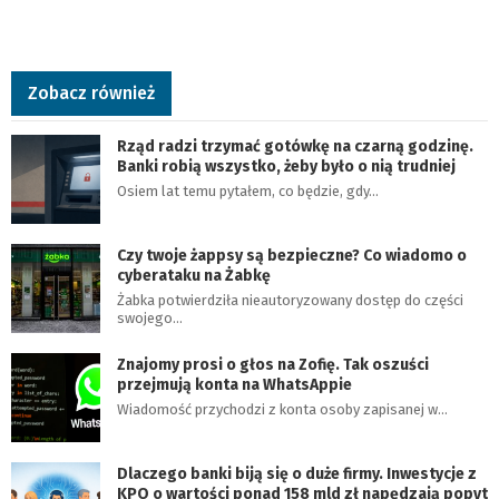
Zobacz również
Rząd radzi trzymać gotówkę na czarną godzinę.
Banki robią wszystko, żeby było o nią trudniej
Osiem lat temu pytałem, co będzie, gdy…
Czy twoje żappsy są bezpieczne? Co wiadomo o
cyberataku na Żabkę
Żabka potwierdziła nieautoryzowany dostęp do części
swojego…
Znajomy prosi o głos na Zofię. Tak oszuści
przejmują konta na WhatsAppie
Wiadomość przychodzi z konta osoby zapisanej w…
Dlaczego banki biją się o duże firmy. Inwestycje z
KPO o wartości ponad 158 mld zł napędzają popyt