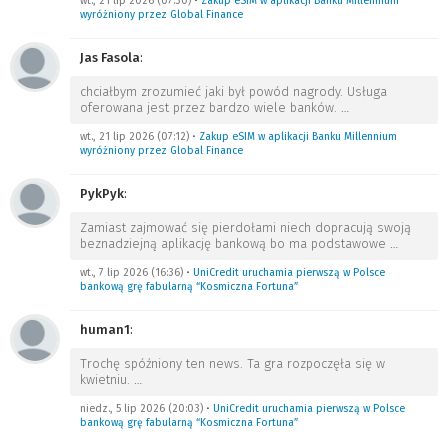
wt., 21 lip 2026 (07:30)
•
Zakup eSIM w aplikacji Banku Millennium
wyróżniony przez Global Finance
Jas Fasola
:
chciałbym zrozumieć jaki był powód nagrody. Usługa
oferowana jest przez bardzo wiele banków.
…
wt., 21 lip 2026 (07:12)
•
Zakup eSIM w aplikacji Banku Millennium
wyróżniony przez Global Finance
PykPyk
:
Zamiast zajmować się pierdołami niech dopracują swoją
beznadziejną aplikację bankową bo ma podstawowe
…
wt., 7 lip 2026 (16:36)
•
UniCredit uruchamia pierwszą w Polsce
bankową grę fabularną “Kosmiczna Fortuna”
human1
:
Trochę spóźniony ten news. Ta gra rozpoczęła się w
kwietniu.
…
niedz., 5 lip 2026 (20:03)
•
UniCredit uruchamia pierwszą w Polsce
bankową grę fabularną “Kosmiczna Fortuna”