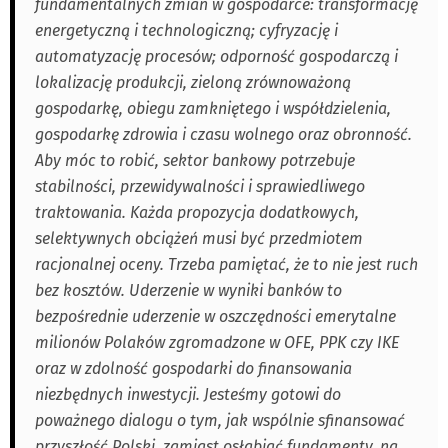
fundamentalnych zmian w gospodarce: transformację
energetyczną i technologiczną; cyfryzację i
automatyzację procesów; odporność gospodarczą i
lokalizację produkcji, zieloną zrównoważoną
gospodarkę, obiegu zamkniętego i współdzielenia,
gospodarkę zdrowia i czasu wolnego oraz obronność.
Aby móc to robić, sektor bankowy potrzebuje
stabilności, przewidywalności i sprawiedliwego
traktowania. Każda propozycja dodatkowych,
selektywnych obciążeń musi być przedmiotem
racjonalnej oceny. Trzeba pamiętać, że to nie jest ruch
bez kosztów. Uderzenie w wyniki banków to
bezpośrednie uderzenie w oszczędności emerytalne
milionów Polaków zgromadzone w OFE, PPK czy IKE
oraz w zdolność gospodarki do finansowania
niezbędnych inwestycji. Jesteśmy gotowi do
poważnego dialogu o tym, jak wspólnie sfinansować
przyszłość Polski, zamiast osłabiać fundamenty, na