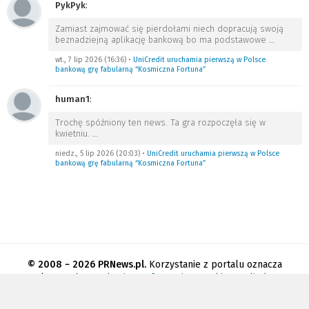
PykPyk
:
Zamiast zajmować się pierdołami niech dopracują swoją
beznadziejną aplikację bankową bo ma podstawowe
…
wt., 7 lip 2026 (16:36)
•
UniCredit uruchamia pierwszą w Polsce
bankową grę fabularną “Kosmiczna Fortuna”
human1
:
Trochę spóźniony ten news. Ta gra rozpoczęła się w
kwietniu.
…
niedz., 5 lip 2026 (20:03)
•
UniCredit uruchamia pierwszą w Polsce
bankową grę fabularną “Kosmiczna Fortuna”
© 2008 − 2026 PRNews.pl.
Korzystanie z portalu oznacza
akceptację
regulaminu
.
Informacja o cookies
.
Polityka
prywatności