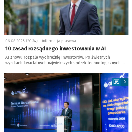
06.08.2026 (20:34) –
informacja prasowa
10 zasad rozsądnego inwestowania w AI
AI znowu rozpala wyobraźnię inwestorów. Po świetnych
wynikach kwartalnych największych spółek technologicznych …
a
0