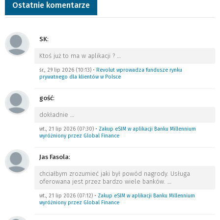
Ostatnie komentarze
SK
:
Ktoś już to ma w aplikacji ?
…
śr., 29 lip 2026 (10:13)
•
Revolut wprowadza fundusze rynku
prywatnego dla klientów w Polsce
gość
:
dokładnie
…
wt., 21 lip 2026 (07:30)
•
Zakup eSIM w aplikacji Banku Millennium
wyróżniony przez Global Finance
Jas Fasola
:
chciałbym zrozumieć jaki był powód nagrody. Usługa
oferowana jest przez bardzo wiele banków.
…
wt., 21 lip 2026 (07:12)
•
Zakup eSIM w aplikacji Banku Millennium
wyróżniony przez Global Finance