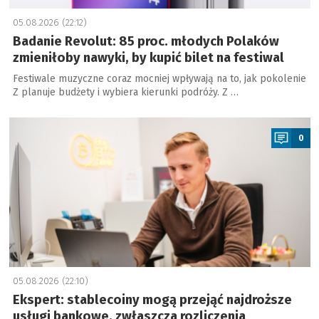
05.08.2026 (22:12)
Badanie Revolut: 85 proc. młodych Polaków
zmieniłoby nawyki, by kupić bilet na festiwal
Festiwale muzyczne coraz mocniej wpływają na to, jak pokolenie
Z planuje budżety i wybiera kierunki podróży. Z …
a
0
05.08.2026 (22:10)
Ekspert: stablecoiny mogą przejąć najdroższe
usługi bankowe, zwłaszcza rozliczenia