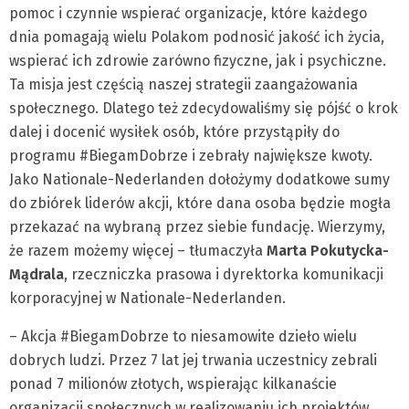
pomoc i czynnie wspierać organizacje, które każdego
dnia pomagają wielu Polakom podnosić jakość ich życia,
wspierać ich zdrowie zarówno fizyczne, jak i psychiczne.
Ta misja jest częścią naszej strategii zaangażowania
społecznego. Dlatego też zdecydowaliśmy się pójść o krok
dalej i docenić wysiłek osób, które przystąpiły do
programu #BiegamDobrze i zebrały największe kwoty.
Jako Nationale-Nederlanden dołożymy dodatkowe sumy
do zbiórek liderów akcji, które dana osoba będzie mogła
przekazać na wybraną przez siebie fundację. Wierzymy,
że razem możemy więcej – tłumaczyła
Marta Pokutycka-
Mądrala
, rzeczniczka prasowa i dyrektorka komunikacji
korporacyjnej w Nationale-Nederlanden.
– Akcja #BiegamDobrze to niesamowite dzieło wielu
dobrych ludzi. Przez 7 lat jej trwania uczestnicy zebrali
ponad 7 milionów złotych, wspierając kilkanaście
organizacji społecznych w realizowaniu ich projektów.