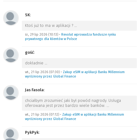
SK
:
Ktoś już to ma w aplikacji ?
…
śr., 29 lip 2026 (10:13)
•
Revolut wprowadza fundusze rynku
prywatnego dla klientów w Polsce
gość
:
dokładnie
…
wt., 21 lip 2026 (07:30)
•
Zakup eSIM w aplikacji Banku Millennium
wyróżniony przez Global Finance
Jas Fasola
:
chciałbym zrozumieć jaki był powód nagrody. Usługa
oferowana jest przez bardzo wiele banków.
…
wt., 21 lip 2026 (07:12)
•
Zakup eSIM w aplikacji Banku Millennium
wyróżniony przez Global Finance
PykPyk
: