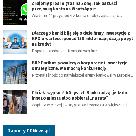
Znajomy prosi o głos na Zofię. Tak oszuści
przejmują konta na WhatsAppie
Wiadomość przychodzi z konta osoby zapisanej w…
Dlaczego banki biją się o duże firmy. Inwestycje z
KPO o wartości ponad 158 mld zł napędzają popyt
na kredyt
Popyt na kredyt ze strony dużych firm…
BNP Paribas powalczy o korporacje i inwestycje
strategiczne. Ma mocną konkurencję
Przynależność do największej grupy bankowej w Europie…
Chciała wypłacić 40 tys. zł. Banki radzą: jedź do
innego miasta albo pobieraj „na raty”
Wypłata większej kwoty gotówki wymaga w większości…
Raporty PRNews.pl