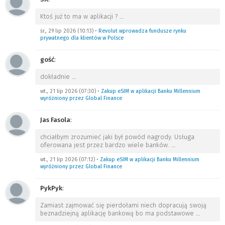
Ktoś już to ma w aplikacji ?
…
śr., 29 lip 2026 (10:13)
•
Revolut wprowadza fundusze rynku
prywatnego dla klientów w Polsce
gość
:
dokładnie
…
wt., 21 lip 2026 (07:30)
•
Zakup eSIM w aplikacji Banku Millennium
wyróżniony przez Global Finance
Jas Fasola
:
chciałbym zrozumieć jaki był powód nagrody. Usługa
oferowana jest przez bardzo wiele banków.
…
wt., 21 lip 2026 (07:12)
•
Zakup eSIM w aplikacji Banku Millennium
wyróżniony przez Global Finance
PykPyk
:
Zamiast zajmować się pierdołami niech dopracują swoją
beznadziejną aplikację bankową bo ma podstawowe
…