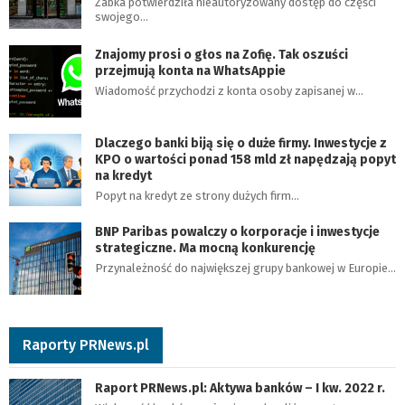
Żabka potwierdziła nieautoryzowany dostęp do części
swojego…
Znajomy prosi o głos na Zofię. Tak oszuści
przejmują konta na WhatsAppie
Wiadomość przychodzi z konta osoby zapisanej w…
Dlaczego banki biją się o duże firmy. Inwestycje z
KPO o wartości ponad 158 mld zł napędzają popyt
na kredyt
Popyt na kredyt ze strony dużych firm…
BNP Paribas powalczy o korporacje i inwestycje
strategiczne. Ma mocną konkurencję
Przynależność do największej grupy bankowej w Europie…
Raporty PRNews.pl
Raport PRNews.pl: Aktywa banków – I kw. 2022 r.