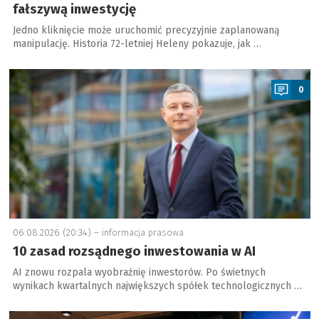
fałszywą inwestycję
Jedno kliknięcie może uruchomić precyzyjnie zaplanowaną
manipulację. Historia 72-letniej Heleny pokazuje, jak …
a
0
06.08.2026 (20:34) –
informacja prasowa
10 zasad rozsądnego inwestowania w AI
AI znowu rozpala wyobraźnię inwestorów. Po świetnych
wynikach kwartalnych największych spółek technologicznych …
a