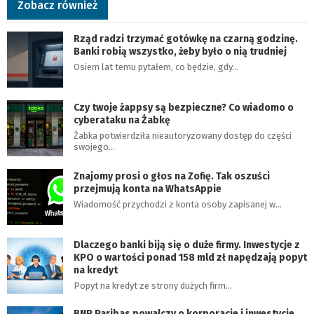
Zobacz również
Rząd radzi trzymać gotówkę na czarną godzinę.
Banki robią wszystko, żeby było o nią trudniej
Osiem lat temu pytałem, co będzie, gdy…
Czy twoje żappsy są bezpieczne? Co wiadomo o
cyberataku na Żabkę
Żabka potwierdziła nieautoryzowany dostęp do części
swojego…
Znajomy prosi o głos na Zofię. Tak oszuści
przejmują konta na WhatsAppie
Wiadomość przychodzi z konta osoby zapisanej w…
Dlaczego banki biją się o duże firmy. Inwestycje z
KPO o wartości ponad 158 mld zł napędzają popyt
na kredyt
Popyt na kredyt ze strony dużych firm…
BNP Paribas powalczy o korporacje i inwestycje