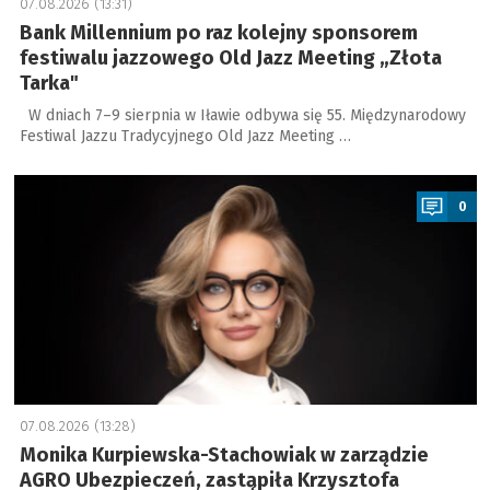
07.08.2026 (13:31)
Bank Millennium po raz kolejny sponsorem
festiwalu jazzowego Old Jazz Meeting „Złota
Tarka"
W dniach 7–9 sierpnia w Iławie odbywa się 55. Międzynarodowy
Festiwal Jazzu Tradycyjnego Old Jazz Meeting …
a
0
07.08.2026 (13:28)
Monika Kurpiewska-Stachowiak w zarządzie
AGRO Ubezpieczeń, zastąpiła Krzysztofa