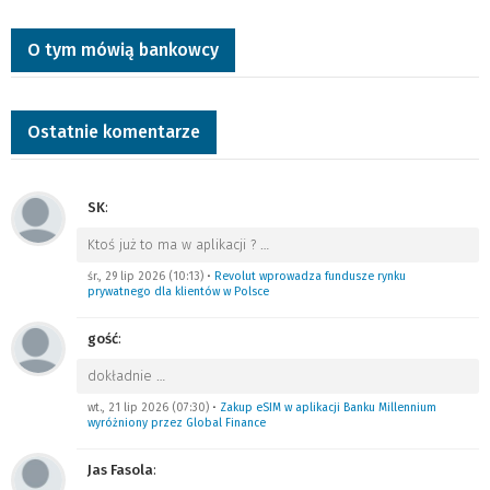
O tym mówią bankowcy
Ostatnie komentarze
SK
:
Ktoś już to ma w aplikacji ?
…
śr., 29 lip 2026 (10:13)
•
Revolut wprowadza fundusze rynku
prywatnego dla klientów w Polsce
gość
:
dokładnie
…
wt., 21 lip 2026 (07:30)
•
Zakup eSIM w aplikacji Banku Millennium
wyróżniony przez Global Finance
Jas Fasola
: