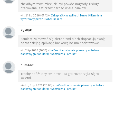
chciałbym zrozumieć jaki był powód nagrody. Usługa
oferowana jest przez bardzo wiele banków.
…
wt., 21 lip 2026 (07:12)
•
Zakup eSIM w aplikacji Banku Millennium
wyróżniony przez Global Finance
PykPyk
:
Zamiast zajmować się pierdołami niech dopracują swoją
beznadziejną aplikację bankową bo ma podstawowe
…
wt., 7 lip 2026 (16:36)
•
UniCredit uruchamia pierwszą w Polsce
bankową grę fabularną “Kosmiczna Fortuna”
human1
:
Trochę spóźniony ten news. Ta gra rozpoczęła się w
kwietniu.
…
niedz., 5 lip 2026 (20:03)
•
UniCredit uruchamia pierwszą w Polsce
bankową grę fabularną “Kosmiczna Fortuna”