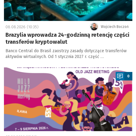
08.08.2026 (10:35)
Wojciech Boczoń
Brazylia wprowadza 24-godzinną retencję części
transferów kryptowalut
Banco Central do Brasil zaostrzy zasady dotyczące transferów
aktywów wirtualnych. Od 1 stycznia 2027 r. część …
a
0