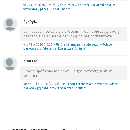
wt., 21 lip 2026 (07:12)
•
Zakup eSIM w aplikacji Banku Millennium
wyróżniony przez Global Finance
PykPyk
:
Zamiast zajmować się pierdołami niech dopracują swoją
beznadziejną aplikację bankową bo ma podstawowe
…
wt., 7 lip 2026 (16:36)
•
UniCredit uruchamia pierwszą w Polsce
bankową grę fabularną “Kosmiczna Fortuna”
human1
:
Trochę spóźniony ten news. Ta gra rozpoczęła się w
kwietniu.
…
niedz., 5 lip 2026 (20:03)
•
UniCredit uruchamia pierwszą w Polsce
bankową grę fabularną “Kosmiczna Fortuna”