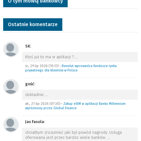
O tym mówią bankowcy
Ostatnie komentarze
SK
:
Ktoś już to ma w aplikacji ?
…
śr., 29 lip 2026 (10:13)
•
Revolut wprowadza fundusze rynku
prywatnego dla klientów w Polsce
gość
:
dokładnie
…
wt., 21 lip 2026 (07:30)
•
Zakup eSIM w aplikacji Banku Millennium
wyróżniony przez Global Finance
Jas Fasola
:
chciałbym zrozumieć jaki był powód nagrody. Usługa
oferowana jest przez bardzo wiele banków.
…