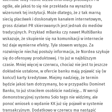
ogóle, ale jakoś to się nie przekłada na wyrazisty
wizerunek tej instytucji. Może dlatego, że z tak marną
siecią placówek i doskonałym kanałem internetowym,
gross działań PR skierowanych jest jednak do mediów
tradycyjnych. Przykład mBanku czy nawet MultiBanku
wskazuje, że skupienie się na komunikacji w internecie
też daje wymierne efekty. Tyle słowem wstępu. Za
rozwinięcie niechaj posłuży informacja, że Nordea szykuje
się do ofensywy produktowej. I to już w najbliższym
czasie. Mniej więcej w czerwcu, chociaż nie jest to jeszcze
dokładnie ustalone, w ofercie banku mają pojawić się (w
końcu!) karty kredytowe. Miejmy nadzieję, że termin
będzie jakoś tam dotrzymany, bo w przypadku Dominet
Banku, to już straciłem osobiście nadzieję… W wersji
demonstracyjnej systemu Solo tego nie widzimy, ale
ponoć wniosek o wydanie KK już się pojawił w systemie
transakcyjnym. Dodatkowo w czerwcu ma nastąpić