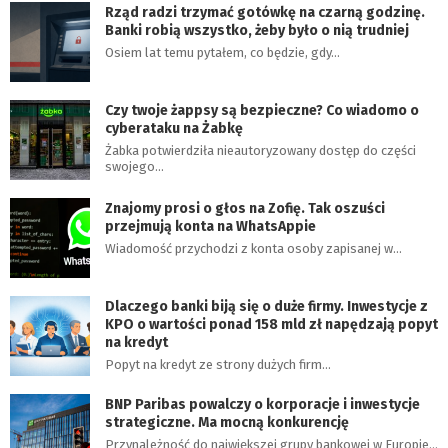
Rząd radzi trzymać gotówkę na czarną godzinę.
Banki robią wszystko, żeby było o nią trudniej
Osiem lat temu pytałem, co będzie, gdy…
Czy twoje żappsy są bezpieczne? Co wiadomo o
cyberataku na Żabkę
Żabka potwierdziła nieautoryzowany dostęp do części
swojego…
Znajomy prosi o głos na Zofię. Tak oszuści
przejmują konta na WhatsAppie
Wiadomość przychodzi z konta osoby zapisanej w…
Dlaczego banki biją się o duże firmy. Inwestycje z
KPO o wartości ponad 158 mld zł napędzają popyt
na kredyt
Popyt na kredyt ze strony dużych firm…
BNP Paribas powalczy o korporacje i inwestycje
strategiczne. Ma mocną konkurencję
Przynależność do największej grupy bankowej w Europie…