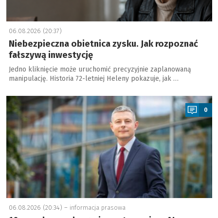
06.08.2026 (20:37)
Niebezpieczna obietnica zysku. Jak rozpoznać
fałszywą inwestycję
Jedno kliknięcie może uruchomić precyzyjnie zaplanowaną
manipulację. Historia 72-letniej Heleny pokazuje, jak …
a
0
06.08.2026 (20:34) –
informacja prasowa