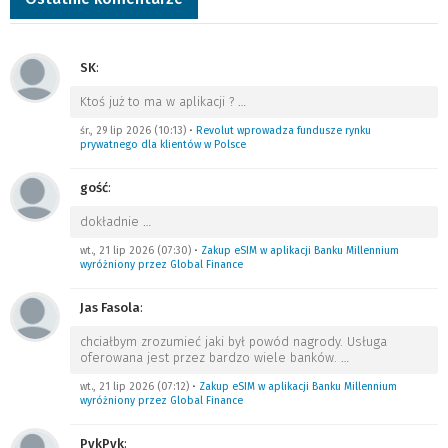
SK
:
Ktoś już to ma w aplikacji ?
…
śr., 29 lip 2026 (10:13)
•
Revolut wprowadza fundusze rynku
prywatnego dla klientów w Polsce
gość
:
dokładnie
…
wt., 21 lip 2026 (07:30)
•
Zakup eSIM w aplikacji Banku Millennium
wyróżniony przez Global Finance
Jas Fasola
:
chciałbym zrozumieć jaki był powód nagrody. Usługa
oferowana jest przez bardzo wiele banków.
…
wt., 21 lip 2026 (07:12)
•
Zakup eSIM w aplikacji Banku Millennium
wyróżniony przez Global Finance
PykPyk
: