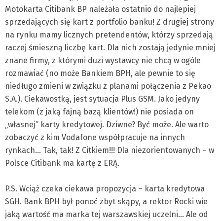
Motokarta Citibank BP należała ostatnio do najlepiej
sprzedających się kart z portfolio banku! Z drugiej strony
na rynku mamy licznych pretendentów, którzy sprzedają
raczej śmieszną liczbę kart. Dla nich zostają jedynie mniej
znane firmy, z którymi duzi wystawcy nie chcą w ogóle
rozmawiać (no może Bankiem BPH, ale pewnie to się
niedługo zmieni w związku z planami połączenia z Pekao
S.A.). Ciekawostką, jest sytuacja Plus GSM. Jako jedyny
telekom (z jaką fajną bazą klientów!) nie posiada on
„własnej” karty kredytowej. Dziwne? Być może. Ale warto
zobaczyć z kim Vodafone współpracuje na innych
rynkach… Tak, tak! Z Citkiem!!! Dla niezorientowanych – w
Polsce Citibank ma kartę z ERĄ.
P.S. Wciąż czeka ciekawa propozycja – karta kredytowa
SGH. Bank BPH był ponoć zbyt skąpy, a rektor Rocki wie
jaką wartość ma marka tej warszawskiej uczelni… Ale od