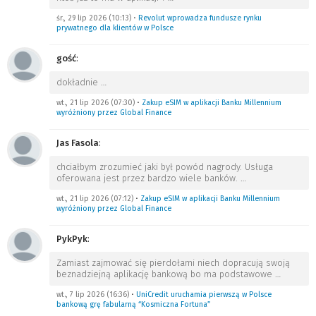
śr., 29 lip 2026 (10:13)
•
Revolut wprowadza fundusze rynku
prywatnego dla klientów w Polsce
gość
:
dokładnie
…
wt., 21 lip 2026 (07:30)
•
Zakup eSIM w aplikacji Banku Millennium
wyróżniony przez Global Finance
Jas Fasola
:
chciałbym zrozumieć jaki był powód nagrody. Usługa
oferowana jest przez bardzo wiele banków.
…
wt., 21 lip 2026 (07:12)
•
Zakup eSIM w aplikacji Banku Millennium
wyróżniony przez Global Finance
PykPyk
:
Zamiast zajmować się pierdołami niech dopracują swoją
beznadziejną aplikację bankową bo ma podstawowe
…
wt., 7 lip 2026 (16:36)
•
UniCredit uruchamia pierwszą w Polsce
bankową grę fabularną “Kosmiczna Fortuna”