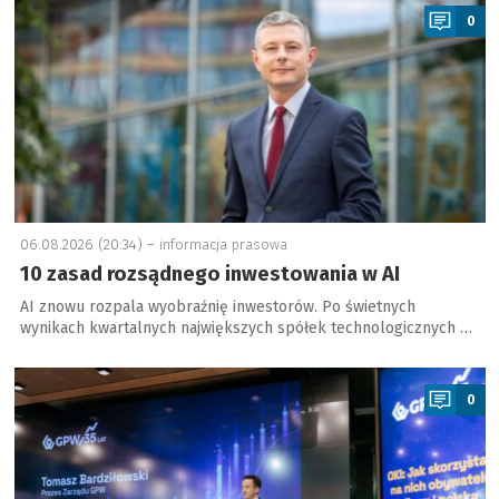
0
06.08.2026 (20:34) –
informacja prasowa
10 zasad rozsądnego inwestowania w AI
AI znowu rozpala wyobraźnię inwestorów. Po świetnych
wynikach kwartalnych największych spółek technologicznych …
a
0