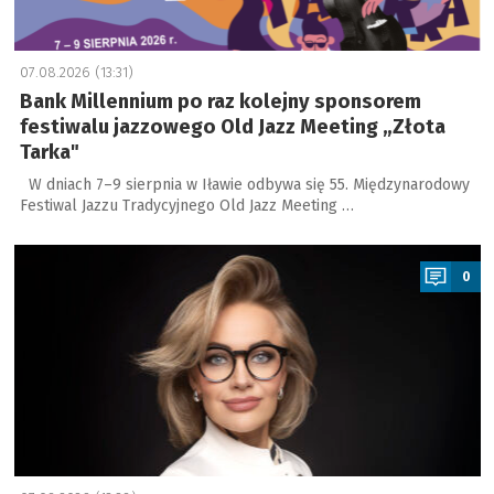
07.08.2026 (13:31)
Bank Millennium po raz kolejny sponsorem
festiwalu jazzowego Old Jazz Meeting „Złota
Tarka"
W dniach 7–9 sierpnia w Iławie odbywa się 55. Międzynarodowy
Festiwal Jazzu Tradycyjnego Old Jazz Meeting …
a
0