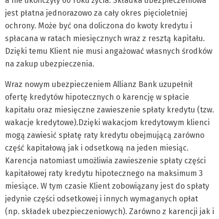
a nie ukończyły 60 roku życia. Składka ubezpieczeniowa
jest płatna jednorazowo za cały okres pięcioletniej
ochrony. Może być ona doliczona do kwoty kredytu i
spłacana w ratach miesięcznych wraz z resztą kapitału.
Dzięki temu Klient nie musi angażować własnych środków
na zakup ubezpieczenia.
Wraz nowym ubezpieczeniem Allianz Bank uzupełnił
ofertę kredytów hipotecznych o karencję w spłacie
kapitału oraz miesięczne zawieszenie spłaty kredytu (tzw.
wakacje kredytowe).Dzięki wakacjom kredytowym klienci
mogą zawiesić spłatę raty kredytu obejmującą zarówno
część kapitałową jak i odsetkową na jeden miesiąc.
Karencja natomiast umożliwia zawieszenie spłaty części
kapitałowej raty kredytu hipotecznego na maksimum 3
miesiące. W tym czasie Klient zobowiązany jest do spłaty
jedynie części odsetkowej i innych wymaganych opłat
(np. składek ubezpieczeniowych). Zarówno z karencji jak i