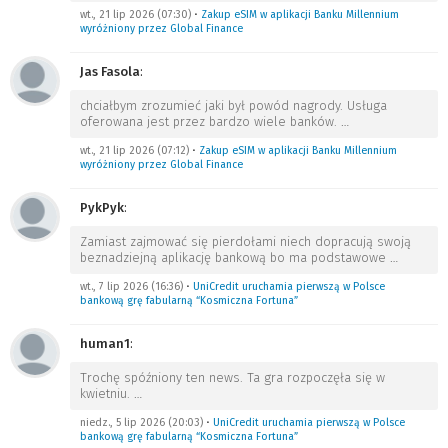
wt., 21 lip 2026 (07:30)
•
Zakup eSIM w aplikacji Banku Millennium
wyróżniony przez Global Finance
Jas Fasola
:
chciałbym zrozumieć jaki był powód nagrody. Usługa
oferowana jest przez bardzo wiele banków.
…
wt., 21 lip 2026 (07:12)
•
Zakup eSIM w aplikacji Banku Millennium
wyróżniony przez Global Finance
PykPyk
:
Zamiast zajmować się pierdołami niech dopracują swoją
beznadziejną aplikację bankową bo ma podstawowe
…
wt., 7 lip 2026 (16:36)
•
UniCredit uruchamia pierwszą w Polsce
bankową grę fabularną “Kosmiczna Fortuna”
human1
:
Trochę spóźniony ten news. Ta gra rozpoczęła się w
kwietniu.
…
niedz., 5 lip 2026 (20:03)
•
UniCredit uruchamia pierwszą w Polsce
bankową grę fabularną “Kosmiczna Fortuna”