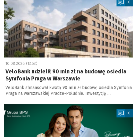
0
10.08.2026 (13:53)
VeloBank udzielił 90 mln zł na budowę osiedla
Symfonia Praga w Warszawie
VeloBank sfinansował kwotą 90 mln zł budowę osiedla Symfonia
Praga na warszawskiej Pradze-Południe. Inwestycję …
a
0