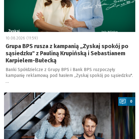
10.08.2026 (11:59)
Grupa BPS rusza z kampanią „Zyskaj spokój po
sąsiedzku" z Pauliną Krupińską i Sebastianem
Karpielem-Bułecką
Banki Spółdzielcze z Grupy BPS i Bank BPS rozpoczęły
kampanię reklamową pod hasłem „Zyskaj spokój po sąsiedzku".
…
a
0