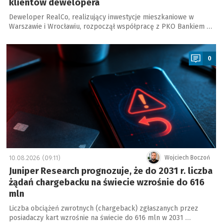
klientów dewelopera
Deweloper RealCo, realizujący inwestycje mieszkaniowe w
Warszawie i Wrocławiu, rozpoczął współpracę z PKO Bankiem …
a
0
10.08.2026 (09:11)
Wojciech Boczoń
Juniper Research prognozuje, że do 2031 r. liczba
żądań chargebacku na świecie wzrośnie do 616
mln
Liczba obciążeń zwrotnych (chargeback) zgłaszanych przez
posiadaczy kart wzrośnie na świecie do 616 mln w 2031 …