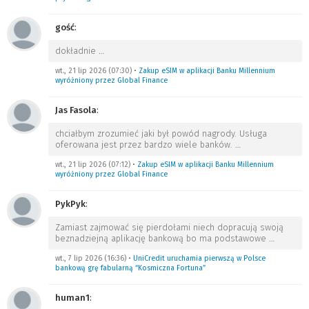
gość
:
dokładnie
…
wt., 21 lip 2026 (07:30)
•
Zakup eSIM w aplikacji Banku Millennium
wyróżniony przez Global Finance
Jas Fasola
:
chciałbym zrozumieć jaki był powód nagrody. Usługa
oferowana jest przez bardzo wiele banków.
…
wt., 21 lip 2026 (07:12)
•
Zakup eSIM w aplikacji Banku Millennium
wyróżniony przez Global Finance
PykPyk
:
Zamiast zajmować się pierdołami niech dopracują swoją
beznadziejną aplikację bankową bo ma podstawowe
…
wt., 7 lip 2026 (16:36)
•
UniCredit uruchamia pierwszą w Polsce
bankową grę fabularną “Kosmiczna Fortuna”
human1
: