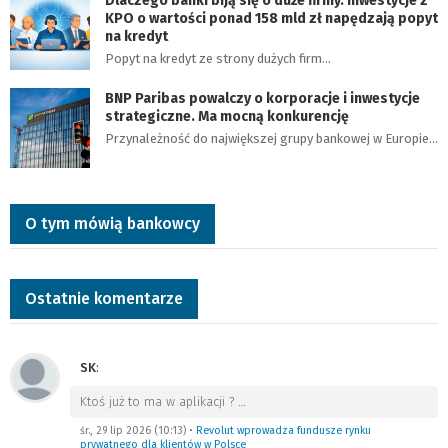
Dlaczego banki biją się o duże firmy. Inwestycje z
KPO o wartości ponad 158 mld zł napędzają popyt
na kredyt
Popyt na kredyt ze strony dużych firm…
BNP Paribas powalczy o korporacje i inwestycje
strategiczne. Ma mocną konkurencję
Przynależność do największej grupy bankowej w Europie…
O tym mówią bankowcy
Ostatnie komentarze
SK
:
Ktoś już to ma w aplikacji ?
…
śr., 29 lip 2026 (10:13)
•
Revolut wprowadza fundusze rynku
prywatnego dla klientów w Polsce