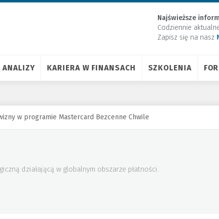
Najświeższe inform
Codziennie aktualn
Zapisz się na nasz
ANALIZY
KARIERA W FINANSACH
SZKOLENIA
FO
izny w programie Mastercard Bezcenne Chwile
giczną działającą w globalnym obszarze płatności.