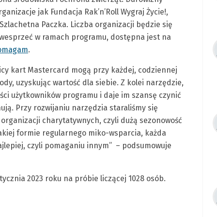
anizacje jak Fundacja Rak’n’Roll Wygraj Życie!,
zlachetna Paczka. Liczba organizacji będzie się
na wesprzeć w ramach programu, dostępna jest na
pomagam
.
cy kart Mastercard mogą przy każdej, codziennej
dy, uzyskując wartość dla siebie. Z kolei narzędzie,
ści użytkowników programu i daje im szansę czynić
nują. Przy rozwijaniu narzędzia staraliśmy się
rganizacji charytatywnych, czyli dużą sezonowość
takiej formie regularnego miko-wsparcia, każda
 najlepiej, czyli pomaganiu innym” – podsumowuje
ycznia 2023 roku na próbie liczącej 1028 osób.