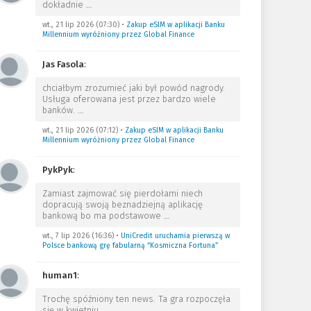
dokładnie
…
wt., 21 lip 2026 (07:30)
•
Zakup eSIM w aplikacji Banku
Millennium wyróżniony przez Global Finance
Jas Fasola
:
chciałbym zrozumieć jaki był powód nagrody.
Usługa oferowana jest przez bardzo wiele
banków.
…
wt., 21 lip 2026 (07:12)
•
Zakup eSIM w aplikacji Banku
Millennium wyróżniony przez Global Finance
PykPyk
:
Zamiast zajmować się pierdołami niech
dopracują swoją beznadziejną aplikację
bankową bo ma podstawowe
…
wt., 7 lip 2026 (16:36)
•
UniCredit uruchamia pierwszą w
Polsce bankową grę fabularną “Kosmiczna Fortuna”
human1
:
Trochę spóźniony ten news. Ta gra rozpoczęła
się w kwietniu.
…