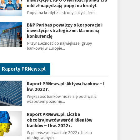
Inwestycje z KPO o wartości ponad 158
mld zł napędzają popyt na kredyt
Popyt na kredyt ze strony dużych firm…
BNP Paribas powalczy o korporacje i
inwestycje strategiczne. Ma mocną
konkurencję
Przynależność do największej grupy
bankowej w Europie…
Raporty PRNews.pl
Raport PRNews.pl: Aktywa banków – I
kw. 2022 r.
Większość banków może się pochwalić
wzrostem poziomu…
Raport PRNews.pl: Liczba
obcokrajowców wśród klientów
banków – I kw. 2022 r.
W pierwszym kwartale 2022 r. liczba
obsługiwanych…