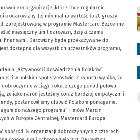
mu wybiera organizacje, które chce regularnie
mikrodarowizny. Jej minimalna wartość to 20 groszy
ard, zarejestrowaną w programie Mastercard Bezcenne
eślić miesięczny limit darowizn, dzięki czemu
i finansami. Darowizny będą przekazywane do
 jest dostępna dla wszystkich uczestników programu,
aniu „Aktywności i doświadczenia Polaków”
ości w polskim społeczeństwie. Z raportu wynika, że
e dobroczynne w ciągu roku, z czego ponad połowa
zują, że jako naród jesteśmy coraz bardziej empatyczni i
trendy, postanowiliśmy ułatwić Polakom pomaganie,
magam do naszego programu” – mówi Marcin
owych w Europie Centralnej, Mastercard Europe.
ć spośród 14 organizacji dobroczynnych z czterech
ona środowiska i ochrona zwierząt. Darowizny