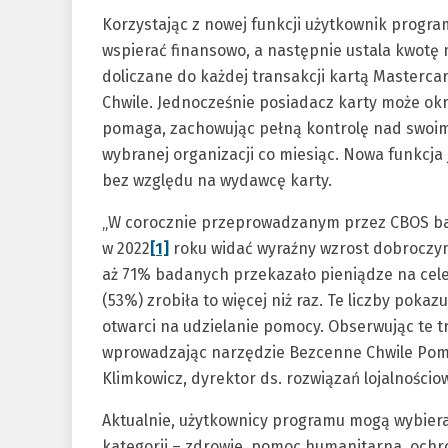
Korzystając z nowej funkcji użytkownik progra
wspierać finansowo, a następnie ustala kwotę 
doliczane do każdej transakcji kartą Masterc
Chwile. Jednocześnie posiadacz karty może okr
pomaga, zachowując pełną kontrolę nad swoim
wybranej organizacji co miesiąc. Nowa funkcja
bez względu na wydawcę karty.
„W corocznie przeprowadzanym przez CBOS bad
w 2022
[1]
roku widać wyraźny wzrost dobroczynn
aż 71% badanych przekazało pieniądze na cel
(53%) zrobiła to więcej niż raz. Te liczby poka
otwarci na udzielanie pomocy. Obserwując te 
wprowadzając narzędzie Bezcenne Chwile Po
Klimkowicz, dyrektor ds. rozwiązań lojalności
Aktualnie, użytkownicy programu mogą wybiera
kategorii – zdrowie, pomoc humanitarna, ochr