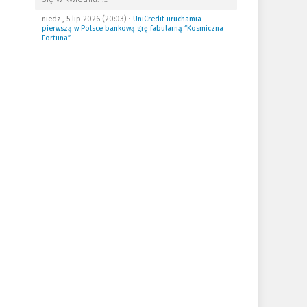
niedz., 5 lip 2026 (20:03)
•
UniCredit uruchamia
pierwszą w Polsce bankową grę fabularną “Kosmiczna
Fortuna”