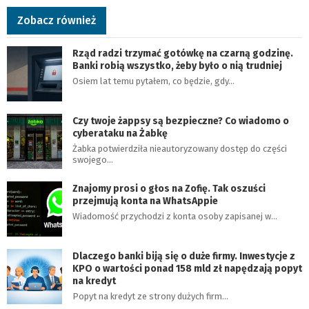
Zobacz również
Rząd radzi trzymać gotówkę na czarną godzinę.
Banki robią wszystko, żeby było o nią trudniej
Osiem lat temu pytałem, co będzie, gdy…
Czy twoje żappsy są bezpieczne? Co wiadomo o
cyberataku na Żabkę
Żabka potwierdziła nieautoryzowany dostęp do części
swojego…
Znajomy prosi o głos na Zofię. Tak oszuści
przejmują konta na WhatsAppie
Wiadomość przychodzi z konta osoby zapisanej w…
Dlaczego banki biją się o duże firmy. Inwestycje z
KPO o wartości ponad 158 mld zł napędzają popyt
na kredyt
Popyt na kredyt ze strony dużych firm…