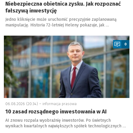
Niebezpieczna obietnica zysku. Jak rozpoznać
fałszywą inwestycję
Jedno kliknięcie może uruchomić precyzyjnie zaplanowaną
manipulację. Historia 72-letniej Heleny pokazuje, jak …
a
0
06.08.2026 (20:34) –
informacja prasowa
10 zasad rozsądnego inwestowania w AI
AI znowu rozpala wyobraźnię inwestorów. Po świetnych
wynikach kwartalnych największych spółek technologicznych …