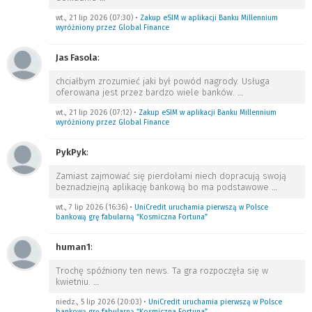
wt., 21 lip 2026 (07:30)
•
Zakup eSIM w aplikacji Banku Millennium
wyróżniony przez Global Finance
Jas Fasola
:
chciałbym zrozumieć jaki był powód nagrody. Usługa
oferowana jest przez bardzo wiele banków.
…
wt., 21 lip 2026 (07:12)
•
Zakup eSIM w aplikacji Banku Millennium
wyróżniony przez Global Finance
PykPyk
:
Zamiast zajmować się pierdołami niech dopracują swoją
beznadziejną aplikację bankową bo ma podstawowe
…
wt., 7 lip 2026 (16:36)
•
UniCredit uruchamia pierwszą w Polsce
bankową grę fabularną “Kosmiczna Fortuna”
human1
:
Trochę spóźniony ten news. Ta gra rozpoczęła się w
kwietniu.
…
niedz., 5 lip 2026 (20:03)
•
UniCredit uruchamia pierwszą w Polsce
bankową grę fabularną “Kosmiczna Fortuna”