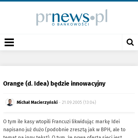
Orange (d. Idea) będzie innowacyjny
Michał Macierzyński
- 21.09.2005 (13:04)
O tym ile kasy wtopili Francuzi likwidując markę Idei
napisano już dużo (podobnie zresztą jak w BPH, ale to
temat na inny tekst). O tym, że nowa oferta sieci jest