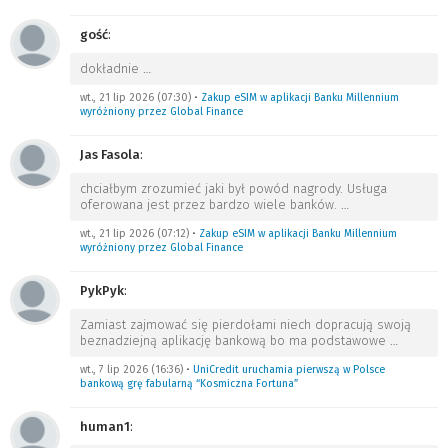
gość
:
dokładnie
…
wt., 21 lip 2026 (07:30)
•
Zakup eSIM w aplikacji Banku Millennium
wyróżniony przez Global Finance
Jas Fasola
:
chciałbym zrozumieć jaki był powód nagrody. Usługa
oferowana jest przez bardzo wiele banków.
…
wt., 21 lip 2026 (07:12)
•
Zakup eSIM w aplikacji Banku Millennium
wyróżniony przez Global Finance
PykPyk
:
Zamiast zajmować się pierdołami niech dopracują swoją
beznadziejną aplikację bankową bo ma podstawowe
…
wt., 7 lip 2026 (16:36)
•
UniCredit uruchamia pierwszą w Polsce
bankową grę fabularną “Kosmiczna Fortuna”
human1
: