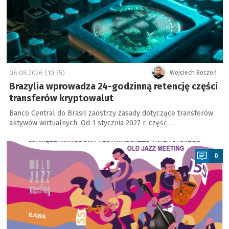
08.08.2026 (10:35)
Wojciech Boczoń
Brazylia wprowadza 24-godzinną retencję części
transferów kryptowalut
Banco Central do Brasil zaostrzy zasady dotyczące transferów
aktywów wirtualnych. Od 1 stycznia 2027 r. część …
a
0