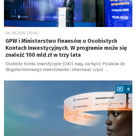
06.08.2026 (20:16)
GPW i Ministerstwo Finansów o Osobistych
Kontach Inwestycyjnych. W programie może się
znaleźć 100 mld zł w trzy lata
Osobiste Konta Inwestycyjne (OKI) mają zachęcić Polaków do
długoterminowego inwestowania i skierować część …
a
0