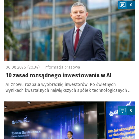
0
06.08.2026 (20:34) –
informacja prasowa
10 zasad rozsądnego inwestowania w AI
AI znowu rozpala wyobraźnię inwestorów. Po świetnych
wynikach kwartalnych największych spółek technologicznych …
a
0