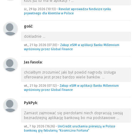
Ktoś już to ma w aplikacji ?
…
śr., 29 lip 2026 (10:13)
•
Revolut wprowadza fundusze rynku
prywatnego dla klientów w Polsce
gość
:
dokładnie
…
wt., 21 lip 2026 (07:30)
•
Zakup eSIM w aplikacji Banku Millennium
wyróżniony przez Global Finance
Jas Fasola
:
chciałbym zrozumieć jaki był powód nagrody. Usługa
oferowana jest przez bardzo wiele banków.
…
wt., 21 lip 2026 (07:12)
•
Zakup eSIM w aplikacji Banku Millennium
wyróżniony przez Global Finance
PykPyk
:
Zamiast zajmować się pierdołami niech dopracują swoją
beznadziejną aplikację bankową bo ma podstawowe
…
wt., 7 lip 2026 (16:36)
•
UniCredit uruchamia pierwszą w Polsce
bankową grę fabularną “Kosmiczna Fortuna”