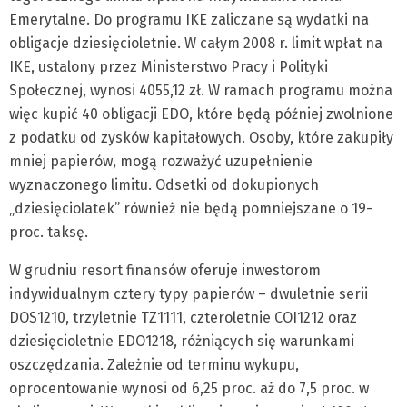
Emerytalne. Do programu IKE zaliczane są wydatki na
obligacje dziesięcioletnie. W całym 2008 r. limit wpłat na
IKE, ustalony przez Ministerstwo Pracy i Polityki
Społecznej, wynosi 4055,12 zł. W ramach programu można
więc kupić 40 obligacji EDO, które będą później zwolnione
z podatku od zysków kapitałowych. Osoby, które zakupiły
mniej papierów, mogą rozważyć uzupełnienie
wyznaczonego limitu. Odsetki od dokupionych
„dziesięciolatek” również nie będą pomniejszane o 19-
proc. taksę.
W grudniu resort finansów oferuje inwestorom
indywidualnym cztery typy papierów – dwuletnie serii
DOS1210, trzyletnie TZ1111, czteroletnie COI1212 oraz
dziesięcioletnie EDO1218, różniących się warunkami
oszczędzania. Zależnie od terminu wykupu,
oprocentowanie wynosi od 6,25 proc. aż do 7,5 proc. w