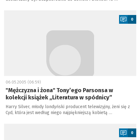
a
0
06.05.2005 (06:59)
"Mężczyzna i żona" Tony’ego Parsonsa w
kolekcji książek „Literatura w spódnicy”
Harry Silver, młody londyński producent telewizyjny, żeni się z
Cyd, która jest według niego najpiękniejszą kobietą …
a
0