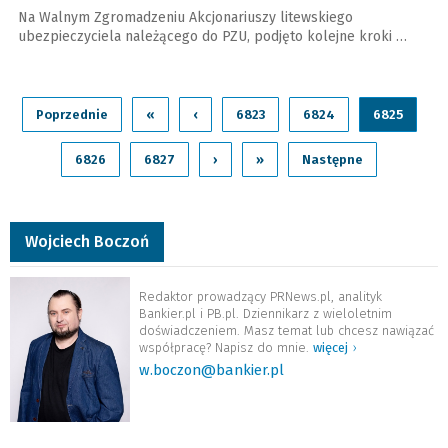
Na Walnym Zgromadzeniu Akcjonariuszy litewskiego
ubezpieczyciela należącego do PZU, podjęto kolejne kroki …
Poprzednie
«
‹
6823
6824
6825
6826
6827
›
»
Następne
Wojciech Boczoń
Redaktor prowadzący PRNews.pl, analityk
Bankier.pl i PB.pl. Dziennikarz z wieloletnim
doświadczeniem. Masz temat lub chcesz nawiązać
współpracę? Napisz do mnie.
więcej
›
w.boczon@bankier.pl