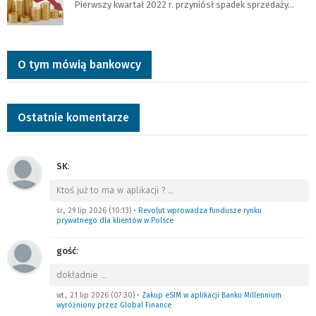
Pierwszy kwartał 2022 r. przyniósł spadek sprzedaży…
O tym mówią bankowcy
Ostatnie komentarze
SK
:
Ktoś już to ma w aplikacji ?
…
śr., 29 lip 2026 (10:13)
•
Revolut wprowadza fundusze rynku
prywatnego dla klientów w Polsce
gość
:
dokładnie
…
wt., 21 lip 2026 (07:30)
•
Zakup eSIM w aplikacji Banku Millennium
wyróżniony przez Global Finance