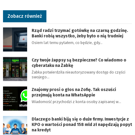
Zobacz również
Rząd radzi trzymać gotówkę na czarną godzinę.
Banki robią wszystko, żeby było o nią trudniej
Osiem lat temu pytałem, co będzie, gdy…
Czy twoje żappsy są bezpieczne? Co wiadomo o
cyberataku na Żabkę
Żabka potwierdziła nieautoryzowany dostęp do części
swojego…
Znajomy prosi o głos na Zofię. Tak oszuści
przejmują konta na WhatsAppie
Wiadomość przychodzi z konta osoby zapisanej w…
Dlaczego banki biją się o duże firmy. Inwestycje z
KPO o wartości ponad 158 mld zł napędzają popyt
na kredyt