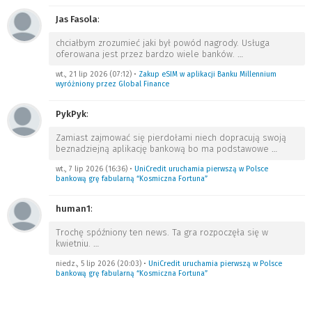
Jas Fasola
:
chciałbym zrozumieć jaki był powód nagrody. Usługa
oferowana jest przez bardzo wiele banków.
…
wt., 21 lip 2026 (07:12)
•
Zakup eSIM w aplikacji Banku Millennium
wyróżniony przez Global Finance
PykPyk
:
Zamiast zajmować się pierdołami niech dopracują swoją
beznadziejną aplikację bankową bo ma podstawowe
…
wt., 7 lip 2026 (16:36)
•
UniCredit uruchamia pierwszą w Polsce
bankową grę fabularną “Kosmiczna Fortuna”
human1
:
Trochę spóźniony ten news. Ta gra rozpoczęła się w
kwietniu.
…
niedz., 5 lip 2026 (20:03)
•
UniCredit uruchamia pierwszą w Polsce
bankową grę fabularną “Kosmiczna Fortuna”