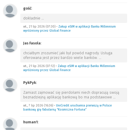
gość
:
dokładnie
…
wt., 21 lip 2026 (07:30)
•
Zakup eSIM w aplikacji Banku Millennium
wyróżniony przez Global Finance
Jas Fasola
:
chciałbym zrozumieć jaki był powód nagrody. Usługa
oferowana jest przez bardzo wiele banków.
…
wt., 21 lip 2026 (07:12)
•
Zakup eSIM w aplikacji Banku Millennium
wyróżniony przez Global Finance
PykPyk
:
Zamiast zajmować się pierdołami niech dopracują swoją
beznadziejną aplikację bankową bo ma podstawowe
…
wt., 7 lip 2026 (16:36)
•
UniCredit uruchamia pierwszą w Polsce
bankową grę fabularną “Kosmiczna Fortuna”
human1
: