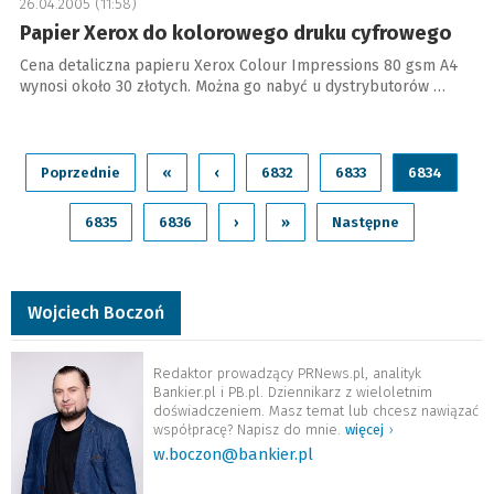
26.04.2005 (11:58)
Papier Xerox do kolorowego druku cyfrowego
Cena detaliczna papieru Xerox Colour Impressions 80 gsm A4
wynosi około 30 złotych. Można go nabyć u dystrybutorów …
Poprzednie
«
‹
6832
6833
6834
6835
6836
›
»
Następne
Wojciech Boczoń
Redaktor prowadzący PRNews.pl, analityk
Bankier.pl i PB.pl. Dziennikarz z wieloletnim
doświadczeniem. Masz temat lub chcesz nawiązać
współpracę? Napisz do mnie.
więcej
›
w.boczon@bankier.pl