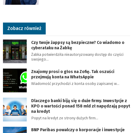
Zobacz również
Czy twoje żappsy są bezpieczne? Co wiadomo o
cyberataku na Żabkę
Żabka potwierdziła nieautoryzowany dostęp do części
swojego…
Znajomy prosi o głos na Zofię. Tak oszuści
przejmują konta na WhatsAppie
Wiadomość przychodzi z konta osoby zapisanej w…
Dlaczego banki biją się o duże firmy. Inwestycje z
KPO o wartości ponad 158 mld zł napędzają popyt
na kredyt
Popyt na kredyt ze strony dużych firm…
BNP Paribas powalczy o korporacje i inwestycje