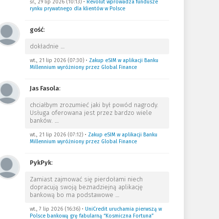
śr., 29 lip 2026 (10:13)
•
Revolut wprowadza fundusze
rynku prywatnego dla klientów w Polsce
gość
:
dokładnie
…
wt., 21 lip 2026 (07:30)
•
Zakup eSIM w aplikacji Banku
Millennium wyróżniony przez Global Finance
Jas Fasola
:
chciałbym zrozumieć jaki był powód nagrody.
Usługa oferowana jest przez bardzo wiele
banków.
…
wt., 21 lip 2026 (07:12)
•
Zakup eSIM w aplikacji Banku
Millennium wyróżniony przez Global Finance
PykPyk
:
Zamiast zajmować się pierdołami niech
dopracują swoją beznadziejną aplikację
bankową bo ma podstawowe
…
wt., 7 lip 2026 (16:36)
•
UniCredit uruchamia pierwszą w
Polsce bankową grę fabularną “Kosmiczna Fortuna”