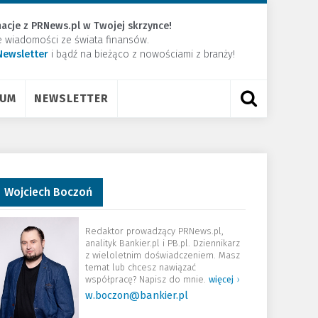
acje z PRNews.pl w Twojej skrzynce!
e wiadomości ze świata finansów.
Newsletter
​i bądź na bieżąco z nowościami z branży!
RUM
NEWSLETTER
Wojciech Boczoń
Redaktor prowadzący PRNews.pl,
analityk Bankier.pl i PB.pl. Dziennikarz
z wieloletnim doświadczeniem. Masz
temat lub chcesz nawiązać
współpracę? Napisz do mnie.
więcej
›
w.boczon@bankier.pl