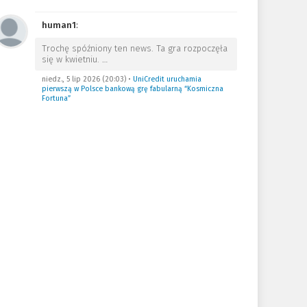
human1
:
Trochę spóźniony ten news. Ta gra rozpoczęła
się w kwietniu.
…
niedz., 5 lip 2026 (20:03)
•
UniCredit uruchamia
pierwszą w Polsce bankową grę fabularną “Kosmiczna
Fortuna”