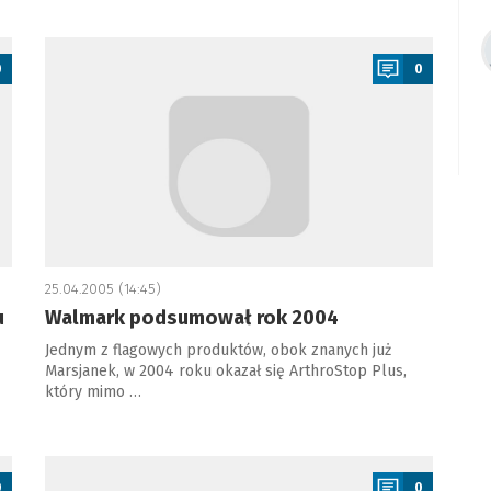
a
0
0
25.04.2005 (14:45)
u
Walmark podsumował rok 2004
Jednym z flagowych produktów, obok znanych już
Marsjanek, w 2004 roku okazał się ArthroStop Plus,
który mimo …
a
0
0