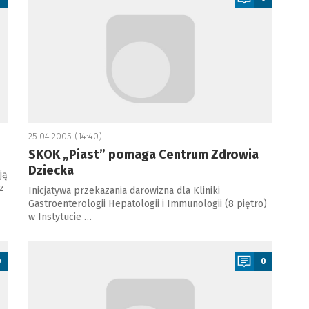
25.04.2005 (14:40)
SKOK „Piast” pomaga Centrum Zdrowia
Dziecka
ją
z
Inicjatywa przekazania darowizna dla Kliniki
Gastroenterologii Hepatologii i Immunologii (8 piętro)
w Instytucie …
a
0
0