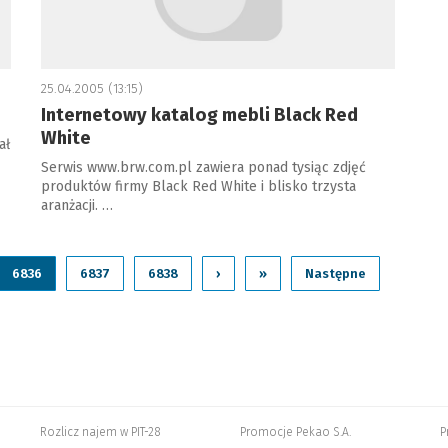
25.04.2005 (13:15)
Internetowy katalog mebli Black Red
White
ał
Serwis www.brw.com.pl zawiera ponad tysiąc zdjęć
produktów firmy Black Red White i blisko trzysta
aranżacji. …
6836
6837
6838
›
»
Następne
Rozlicz najem w PIT-28
Promocje Pekao S.A.
P