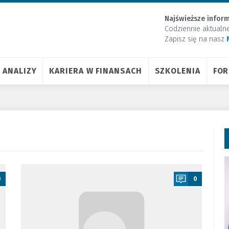
Najświeższe inform
Codziennie aktualn
Zapisz się na nasz
ANALIZY
KARIERA W FINANSACH
SZKOLENIA
FO
a
0
0