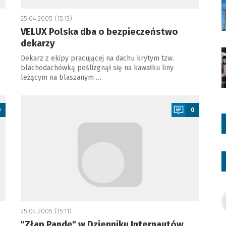
25.04.2005 (15:13)
VELUX Polska dba o bezpieczeństwo
dekarzy
Dekarz z ekipy pracującej na dachu krytym tzw.
blachodachówką poślizgnął się na kawałku liny
leżącym na blaszanym …
a
0
0
25.04.2005 (15:11)
"Złap Pandę" w Dzienniku Internautów