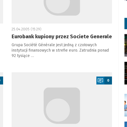
25.04.2005 (15:29)
Eurobank kupiony przez Societe Generale
Grupa Société Générale jest jedną z czołowych
instytucji finansowych w strefie euro. Zatrudnia ponad
92 tysiące …
a
0
0