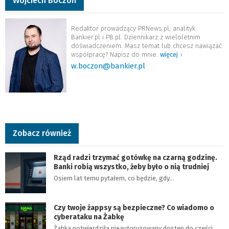
Wojciech Boczoń
Redaktor prowadzący PRNews.pl, analityk
Bankier.pl i PB.pl. Dziennikarz z wieloletnim
doświadczeniem. Masz temat lub chcesz nawiązać
współpracę? Napisz do mnie.
więcej
›
w.boczon@bankier.pl
Zobacz również
Rząd radzi trzymać gotówkę na czarną godzinę.
Banki robią wszystko, żeby było o nią trudniej
Osiem lat temu pytałem, co będzie, gdy…
Czy twoje żappsy są bezpieczne? Co wiadomo o
cyberataku na Żabkę
Żabka potwierdziła nieautoryzowany dostęp do części