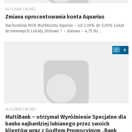
24.11.2003 (16:00)
Zmiana oprocentowania konta Aquarius
Rachunków ROR MultiKonto Aqarius – od 3,30% do 5,05% Lokat
terminowych Lokaty złotowe 7 – dniowa – 4,75 do …
a
0
24.11.2003 (16:00)
MultiBank – otrzymał Wyróżnienie Specjalne dla
banku najbardziej lubianego przez swoich
klientów wraz z Godłem Promocyjnym „Bank