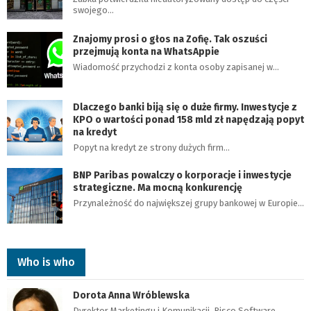
swojego…
Znajomy prosi o głos na Zofię. Tak oszuści
przejmują konta na WhatsAppie
Wiadomość przychodzi z konta osoby zapisanej w…
Dlaczego banki biją się o duże firmy. Inwestycje z
KPO o wartości ponad 158 mld zł napędzają popyt
na kredyt
Popyt na kredyt ze strony dużych firm…
BNP Paribas powalczy o korporacje i inwestycje
strategiczne. Ma mocną konkurencję
Przynależność do największej grupy bankowej w Europie…
Who is who
Dorota Anna Wróblewska
Dyrektor Marketingu i Komunikacji, Risco Software