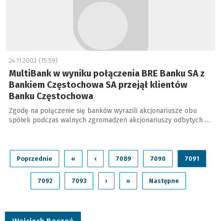
24.11.2003 (15:59)
MultiBank w wyniku połączenia BRE Banku SA z
Bankiem Częstochowa SA przejął klientów
Banku Częstochowa
Zgodę na połączenie się banków wyrazili akcjonariusze obu
spółek podczas walnych zgromadzeń akcjonariuszy odbytych …
Poprzednie
«
‹
7089
7090
7091
7092
7093
›
»
Następne