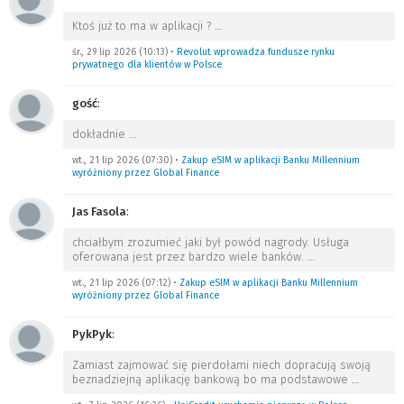
Ktoś już to ma w aplikacji ?
…
śr., 29 lip 2026 (10:13)
•
Revolut wprowadza fundusze rynku
prywatnego dla klientów w Polsce
gość
:
dokładnie
…
wt., 21 lip 2026 (07:30)
•
Zakup eSIM w aplikacji Banku Millennium
wyróżniony przez Global Finance
Jas Fasola
:
chciałbym zrozumieć jaki był powód nagrody. Usługa
oferowana jest przez bardzo wiele banków.
…
wt., 21 lip 2026 (07:12)
•
Zakup eSIM w aplikacji Banku Millennium
wyróżniony przez Global Finance
PykPyk
:
Zamiast zajmować się pierdołami niech dopracują swoją
beznadziejną aplikację bankową bo ma podstawowe
…