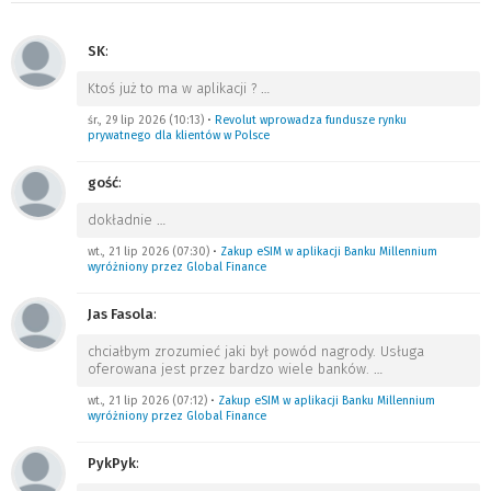
SK
:
Ktoś już to ma w aplikacji ?
…
śr., 29 lip 2026 (10:13)
•
Revolut wprowadza fundusze rynku
prywatnego dla klientów w Polsce
gość
:
dokładnie
…
wt., 21 lip 2026 (07:30)
•
Zakup eSIM w aplikacji Banku Millennium
wyróżniony przez Global Finance
Jas Fasola
:
chciałbym zrozumieć jaki był powód nagrody. Usługa
oferowana jest przez bardzo wiele banków.
…
wt., 21 lip 2026 (07:12)
•
Zakup eSIM w aplikacji Banku Millennium
wyróżniony przez Global Finance
PykPyk
: