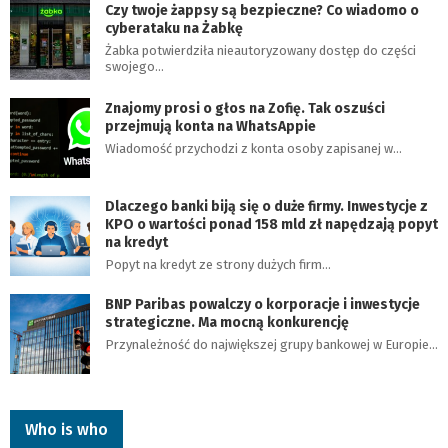
Czy twoje żappsy są bezpieczne? Co wiadomo o
cyberataku na Żabkę
Żabka potwierdziła nieautoryzowany dostęp do części
swojego…
Znajomy prosi o głos na Zofię. Tak oszuści
przejmują konta na WhatsAppie
Wiadomość przychodzi z konta osoby zapisanej w…
Dlaczego banki biją się o duże firmy. Inwestycje z
KPO o wartości ponad 158 mld zł napędzają popyt
na kredyt
Popyt na kredyt ze strony dużych firm…
BNP Paribas powalczy o korporacje i inwestycje
strategiczne. Ma mocną konkurencję
Przynależność do największej grupy bankowej w Europie…
Who is who