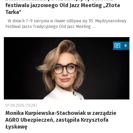
festiwalu jazzowego Old Jazz Meeting „Złota
Tarka"
W dniach 7–9 sierpnia w Iławie odbywa się 55. Międzynarodowy
Festiwal Jazzu Tradycyjnego Old Jazz Meeting …
a
0
07.08.2026 (13:28)
Monika Kurpiewska-Stachowiak w zarządzie
AGRO Ubezpieczeń, zastąpiła Krzysztofa
Łyskawę