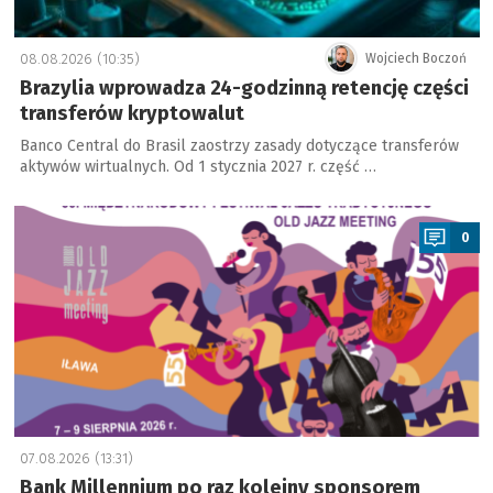
08.08.2026 (10:35)
Wojciech Boczoń
Brazylia wprowadza 24-godzinną retencję części
transferów kryptowalut
Banco Central do Brasil zaostrzy zasady dotyczące transferów
aktywów wirtualnych. Od 1 stycznia 2027 r. część …
a
0
07.08.2026 (13:31)
Bank Millennium po raz kolejny sponsorem