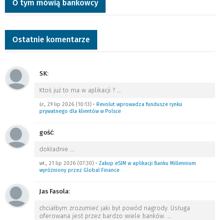
O tym mówią bankowcy
Ostatnie komentarze
SK
:
Ktoś już to ma w aplikacji ?
…
śr., 29 lip 2026 (10:13)
•
Revolut wprowadza fundusze rynku
prywatnego dla klientów w Polsce
gość
:
dokładnie
…
wt., 21 lip 2026 (07:30)
•
Zakup eSIM w aplikacji Banku Millennium
wyróżniony przez Global Finance
Jas Fasola
:
chciałbym zrozumieć jaki był powód nagrody. Usługa
oferowana jest przez bardzo wiele banków.
…