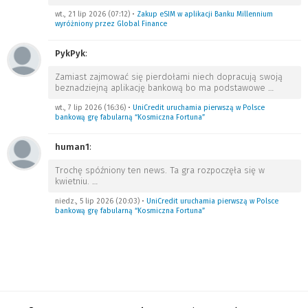
wt., 21 lip 2026 (07:12)
•
Zakup eSIM w aplikacji Banku Millennium
wyróżniony przez Global Finance
PykPyk
:
Zamiast zajmować się pierdołami niech dopracują swoją
beznadziejną aplikację bankową bo ma podstawowe
…
wt., 7 lip 2026 (16:36)
•
UniCredit uruchamia pierwszą w Polsce
bankową grę fabularną “Kosmiczna Fortuna”
human1
:
Trochę spóźniony ten news. Ta gra rozpoczęła się w
kwietniu.
…
niedz., 5 lip 2026 (20:03)
•
UniCredit uruchamia pierwszą w Polsce
bankową grę fabularną “Kosmiczna Fortuna”