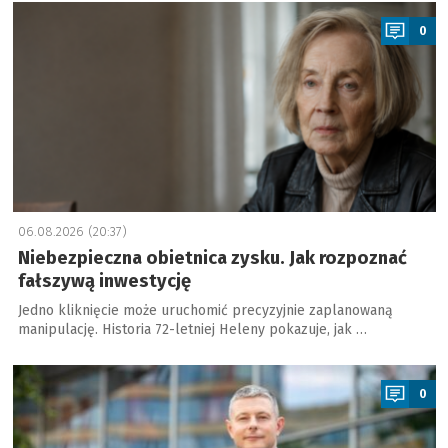
a
0
06.08.2026 (20:37)
Niebezpieczna obietnica zysku. Jak rozpoznać
fałszywą inwestycję
Jedno kliknięcie może uruchomić precyzyjnie zaplanowaną
manipulację. Historia 72-letniej Heleny pokazuje, jak …
a
0