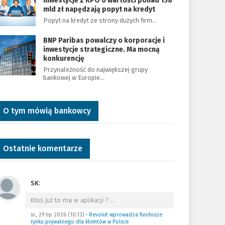
Inwestycje z KPO o wartości ponad 158
mld zł napędzają popyt na kredyt
Popyt na kredyt ze strony dużych firm…
BNP Paribas powalczy o korporacje i
inwestycje strategiczne. Ma mocną
konkurencję
Przynależność do największej grupy
bankowej w Europie…
O tym mówią bankowcy
Ostatnie komentarze
SK
:
Ktoś już to ma w aplikacji ?
…
śr., 29 lip 2026 (10:13)
•
Revolut wprowadza fundusze
rynku prywatnego dla klientów w Polsce