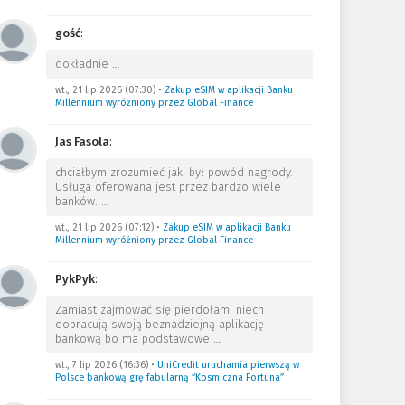
gość
:
dokładnie
…
wt., 21 lip 2026 (07:30)
•
Zakup eSIM w aplikacji Banku
Millennium wyróżniony przez Global Finance
Jas Fasola
:
chciałbym zrozumieć jaki był powód nagrody.
Usługa oferowana jest przez bardzo wiele
banków.
…
wt., 21 lip 2026 (07:12)
•
Zakup eSIM w aplikacji Banku
Millennium wyróżniony przez Global Finance
PykPyk
:
Zamiast zajmować się pierdołami niech
dopracują swoją beznadziejną aplikację
bankową bo ma podstawowe
…
wt., 7 lip 2026 (16:36)
•
UniCredit uruchamia pierwszą w
Polsce bankową grę fabularną “Kosmiczna Fortuna”