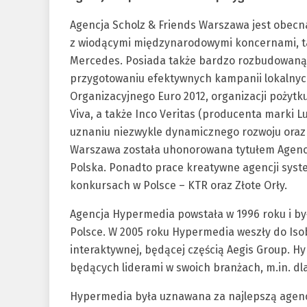
Agencja Scholz & Friends Warszawa jest obecna
z wiodącymi międzynarodowymi koncernami, taki
Mercedes. Posiada także bardzo rozbudowaną 
przygotowaniu efektywnych kampanii lokalnych,
Organizacyjnego Euro 2012, organizacji pożytku
Viva, a także Inco Veritas (producenta marki L
uznaniu niezwykle dynamicznego rozwoju oraz 
Warszawa została uhonorowana tytułem Agencj
Polska. Ponadto prace kreatywne agencji sys
konkursach w Polsce – KTR oraz Złote Orły.
Agencja Hypermedia powstała w 1996 roku i by
Polsce. W 2005 roku Hypermedia weszły do Isob
interaktywnej, będącej częścią Aegis Group. H
będących liderami w swoich branżach, m.in. dla
Hypermedia była uznawana za najlepszą agencję