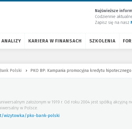
Najświeższe inform
Codziennie aktualn
Zapisz się na nasz
ANALIZY
KARIERA W FINANSACH
SZKOLENIA
FO
Bank Polski
PKO BP: Kampania promocyjna kredytu hipotecznego
uniwersalnym założonym w 1919 r. Od roku 2004 jest spółką akcyjną
iwersalny w Polsce.
rt/wizytowka/pko-bank-polski