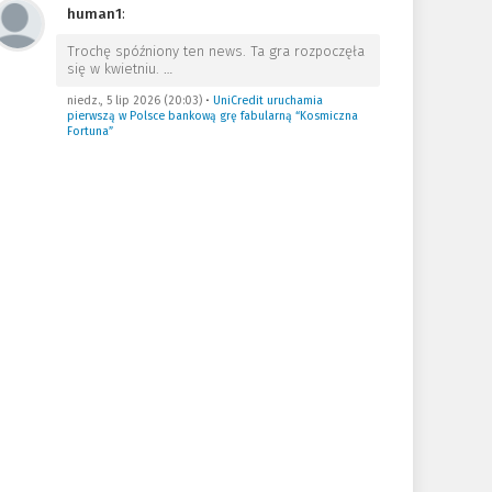
human1
:
Trochę spóźniony ten news. Ta gra rozpoczęła
się w kwietniu.
…
niedz., 5 lip 2026 (20:03)
•
UniCredit uruchamia
pierwszą w Polsce bankową grę fabularną “Kosmiczna
Fortuna”