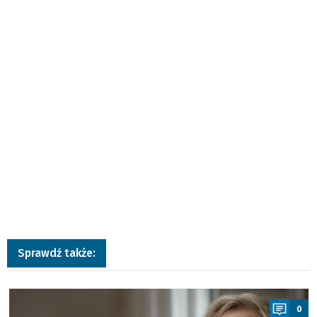
Sprawdź także:
a
0