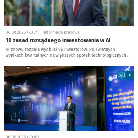
06.08.2026 (20:34) –
informacja prasowa
10 zasad rozsądnego inwestowania w AI
AI znowu rozpala wyobraźnię inwestorów. Po świetnych
wynikach kwartalnych największych spółek technologicznych …
a
0
06.08.2026 (20:16)