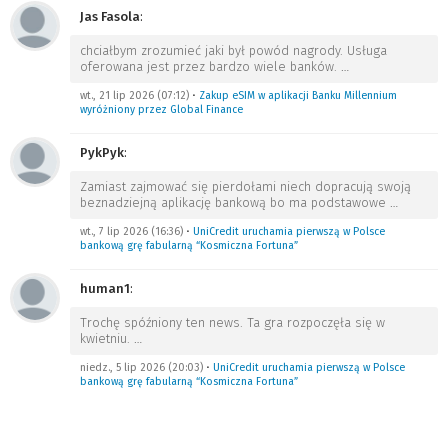
Jas Fasola
:
chciałbym zrozumieć jaki był powód nagrody. Usługa
oferowana jest przez bardzo wiele banków.
…
wt., 21 lip 2026 (07:12)
•
Zakup eSIM w aplikacji Banku Millennium
wyróżniony przez Global Finance
PykPyk
:
Zamiast zajmować się pierdołami niech dopracują swoją
beznadziejną aplikację bankową bo ma podstawowe
…
wt., 7 lip 2026 (16:36)
•
UniCredit uruchamia pierwszą w Polsce
bankową grę fabularną “Kosmiczna Fortuna”
human1
:
Trochę spóźniony ten news. Ta gra rozpoczęła się w
kwietniu.
…
niedz., 5 lip 2026 (20:03)
•
UniCredit uruchamia pierwszą w Polsce
bankową grę fabularną “Kosmiczna Fortuna”