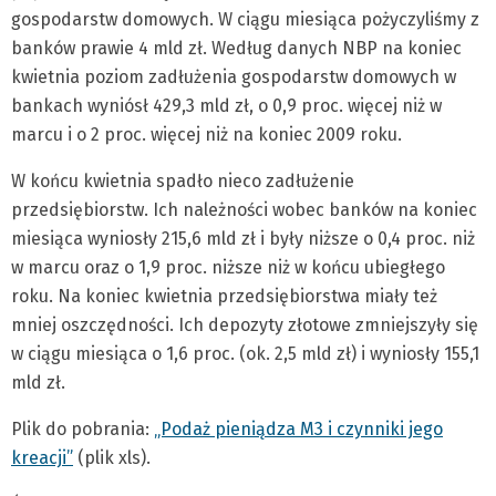
gospodarstw domowych. W ciągu miesiąca pożyczyliśmy z
banków prawie 4 mld zł. Według danych NBP na koniec
kwietnia poziom zadłużenia gospodarstw domowych w
bankach wyniósł 429,3 mld zł, o 0,9 proc. więcej niż w
marcu i o 2 proc. więcej niż na koniec 2009 roku.
W końcu kwietnia spadło nieco zadłużenie
przedsiębiorstw. Ich należności wobec banków na koniec
miesiąca wyniosły 215,6 mld zł i były niższe o 0,4 proc. niż
w marcu oraz o 1,9 proc. niższe niż w końcu ubiegłego
roku. Na koniec kwietnia przedsiębiorstwa miały też
mniej oszczędności. Ich depozyty złotowe zmniejszyły się
w ciągu miesiąca o 1,6 proc. (ok. 2,5 mld zł) i wyniosły 155,1
mld zł.
Plik do pobrania:
„Podaż pieniądza M3 i czynniki jego
kreacji”
(plik xls).