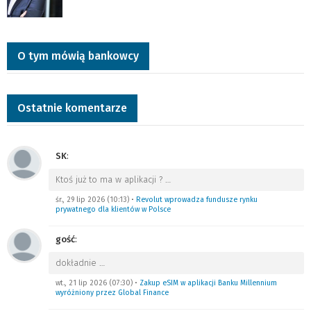
O tym mówią bankowcy
Ostatnie komentarze
SK
:
Ktoś już to ma w aplikacji ?
…
śr., 29 lip 2026 (10:13)
•
Revolut wprowadza fundusze rynku
prywatnego dla klientów w Polsce
gość
:
dokładnie
…
wt., 21 lip 2026 (07:30)
•
Zakup eSIM w aplikacji Banku Millennium
wyróżniony przez Global Finance