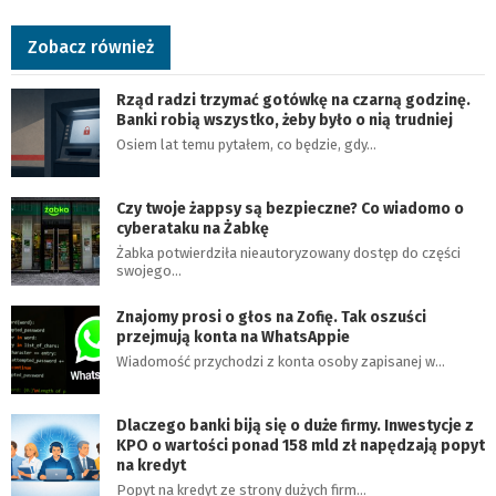
Zobacz również
Rząd radzi trzymać gotówkę na czarną godzinę.
Banki robią wszystko, żeby było o nią trudniej
Osiem lat temu pytałem, co będzie, gdy…
Czy twoje żappsy są bezpieczne? Co wiadomo o
cyberataku na Żabkę
Żabka potwierdziła nieautoryzowany dostęp do części
swojego…
Znajomy prosi o głos na Zofię. Tak oszuści
przejmują konta na WhatsAppie
Wiadomość przychodzi z konta osoby zapisanej w…
Dlaczego banki biją się o duże firmy. Inwestycje z
KPO o wartości ponad 158 mld zł napędzają popyt
na kredyt
Popyt na kredyt ze strony dużych firm…