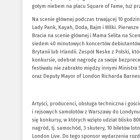
gołym niebem na placu Square of Fame, tuż p
Na scenie głównej podczas trwającej 10 godzin
Lady Pank, Kayah, Doda, Bajm i Wilki. Pierwsze
Bracia na scenie głównej i Mama Selita na Sce
siedem 40 minutowych koncertów debiutantów, z
Brytanii lub Irlandii. Zespół Neske z Polski, k
konkursie, odebrał nagrodę za swoje bezprece
festiwalu nie zabrakło między innymi Ministra
oraz Deputy Mayor of London Richarda Barnes
Artyści, producenci, obsługa techniczna i gośc
i rejsowych samolotów z Warszawy do Londynu 
się konkursy, w których wzięło udział blisko 8
nagród, tj. samochód, 3 skutery, 10 biletów lo
London Live. Do tego sponsor wydarzenia roz