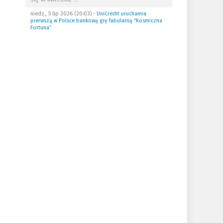
niedz., 5 lip 2026 (20:03)
•
UniCredit uruchamia
pierwszą w Polsce bankową grę fabularną “Kosmiczna
Fortuna”