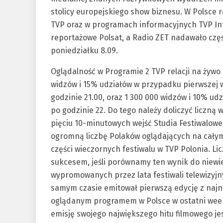
stolicy europejskiego show biznesu. W Polsce 
TVP oraz w programach informacyjnych TVP Info
reportażowe Polsat, a Radio ZET nadawało częś
poniedziałku 8.09.
Oglądalność w Programie 2 TVP relacji na żywo
widzów i 15% udziałów w przypadku pierwszej wi
godzinie 21.00, oraz 1 300 000 widzów i 10% ud
po godzinie 22. Do tego należy doliczyć liczną
pięciu 10-minutowych wejść Studia Festiwaloweg
ogromną liczbę Polaków oglądających na całym
części wieczornych festiwalu w TVP Polonia. Li
sukcesem, jeśli porównamy ten wynik do niewie
wypromowanych przez lata festiwali telewizyjn
samym czasie emitował pierwszą edycję z najnow
oglądanym programem w Polsce w ostatni week
emisję swojego największego hitu filmowego jes