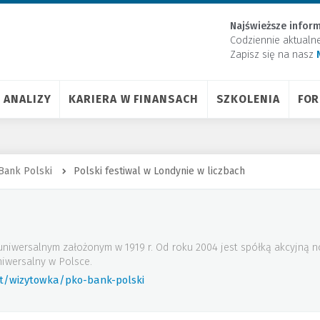
Najświeższe inform
Codziennie aktualn
Zapisz się na nasz
ANALIZY
KARIERA W FINANSACH
SZKOLENIA
FO
Bank Polski
Polski festiwal w Londynie w liczbach
uniwersalnym założonym w 1919 r. Od roku 2004 jest spółką akcyjną
iwersalny w Polsce.
rt/wizytowka/pko-bank-polski