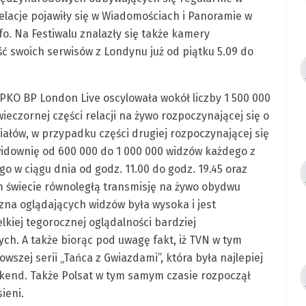
relacje pojawiły się w Wiadomościach i Panoramie w
. Na Festiwalu znalazły się także kamery
ć swoich serwisów z Londynu już od piątku 5.09 do
 PKO BP London Live oscylowała wokół liczby 1 500 000
eczornej części relacji na żywo rozpoczynającej się o
ziałów, w przypadku części drugiej rozpoczynającej się
 widownię od 600 000 do 1 000 000 widzów każdego z
o w ciągu dnia od godz. 11.00 do godz. 19.45 oraz
 świecie równoległą transmisję na żywo obydwu
czna oglądających widzów była wysoka i jest
lkiej tegorocznej oglądalności bardziej
ych. A także biorąc pod uwagę fakt, iż TVN w tym
szej serii „Tańca z Gwiazdami”, która była najlepiej
end. Także Polsat w tym samym czasie rozpoczął
ieni.