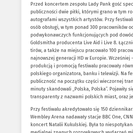
Przed koncertem zespołu Lady Pank gość specj
publiczności dwie piłki, którymi grano w tym 
autografami wszystkich artystów. Przy festiwa
osób obsługi, w tym ponad 300 pracowników oc
podwykonawczych funkcjonujących pod dowódz
Goldsmitha producenta Live Aid i Live 8. Łącz
tirów, a także na miejscu pracowało 100 prac
najnowszej generacji HD w Europie. Wcześniej –
produkcją i promocją festiwalu pracowały równ
polskiego organizatora, banku i telewizji. Na fe
publiczność na początku części wieczornej tra
minuty skandowali „Polska, Polska”. Pojawiły się
transparenty z nazwami polskich miast, oraz je
Przy festiwalu akredytowało się 150 dziennikarzy
Wembley Arena nadawały stacje BBC One, CNN o
koncert Natalii Kukulskiej. Była to niespotyk
medialnej znanych rozrywkowych wydarzeń mi