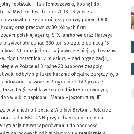
alny festiwalu – Jan Tomaszewski, kopnął do
roku na Mistrzostwach Euro 2008. Obydwie z
lu pracowało przez 4 dni bez przerwy ponad 1000
hrony oraz pracownicy 30 różnych firm
twem polskiej agencji STX Jamboree oraz Harveya
nie przyjechało ponad 300 ton sprzętu z pomocą 15
owników TVP oraz jeden z najnowocześniejszych wozów
 w ciągu ostatnich 12 miesięcy – nad organizacją,
olegle w Polsce aż 3 różne 20 osobowe zespoły
stiwalu odbyły się także hucznie oficjalne zaręczyny, a
nsmitowanej na żywo w Programie 2 TVP przez 3
 także flagi i szaliki w kolorze biało – czerwonym,
den wielki z napisem: „Mamo – jestem tutaj!!!”.
, w tym jedna trzecia z Wielkiej Brytanii. Relacje z
raz radio BBC. CNN przyjechało specjalnie na
ana sytuacja nawet w porównaniu do obecności
ędzynarodowych odbywających się regularnie w