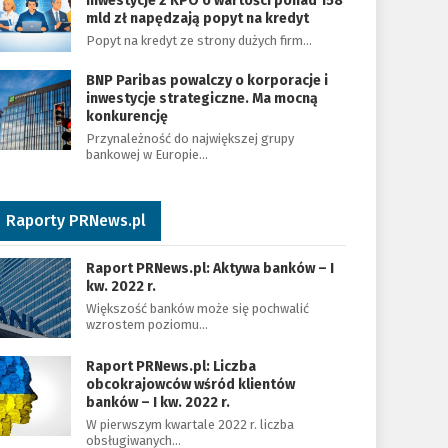
Inwestycje z KPO o wartości ponad 158
mld zł napędzają popyt na kredyt
Popyt na kredyt ze strony dużych firm…
BNP Paribas powalczy o korporacje i
inwestycje strategiczne. Ma mocną
konkurencję
Przynależność do największej grupy
bankowej w Europie…
Raporty PRNews.pl
Raport PRNews.pl: Aktywa banków – I
kw. 2022 r.
Większość banków może się pochwalić
wzrostem poziomu…
Raport PRNews.pl: Liczba
obcokrajowców wśród klientów
banków – I kw. 2022 r.
W pierwszym kwartale 2022 r. liczba
obsługiwanych…