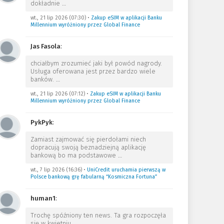
dokładnie
…
wt., 21 lip 2026 (07:30)
•
Zakup eSIM w aplikacji Banku
Millennium wyróżniony przez Global Finance
Jas Fasola
:
chciałbym zrozumieć jaki był powód nagrody.
Usługa oferowana jest przez bardzo wiele
banków.
…
wt., 21 lip 2026 (07:12)
•
Zakup eSIM w aplikacji Banku
Millennium wyróżniony przez Global Finance
PykPyk
:
Zamiast zajmować się pierdołami niech
dopracują swoją beznadziejną aplikację
bankową bo ma podstawowe
…
wt., 7 lip 2026 (16:36)
•
UniCredit uruchamia pierwszą w
Polsce bankową grę fabularną “Kosmiczna Fortuna”
human1
:
Trochę spóźniony ten news. Ta gra rozpoczęła
się w kwietniu.
…