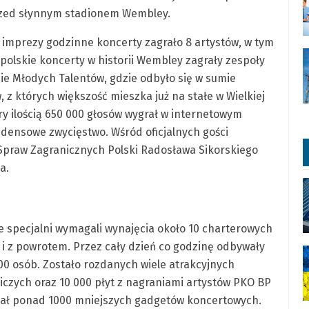
rzed słynnym stadionem Wembley.
 imprezy godzinne koncerty zagrało 8 artystów, w tym
 polskie koncerty w historii Wembley zagrały zespoły
nie Młodych Talentów, gdzie odbyło się w sumie
 których większość mieszka już na stałe w Wielkiej
tóry ilością 650 000 głosów wygrał w internetowym
densowe zwycięstwo. Wśród oficjalnych gości
 Spraw Zagranicznych Polski Radosława Sikorskiego
a.
ie specjalni wymagali wynajęcia około 10 charterowych
i z powrotem. Przez cały dzień co godzinę odbywały
000 osób. Zostało rozdanych wiele atrakcyjnych
tniczych oraz 10 000 płyt z nagraniami artystów PKO BP
dał ponad 1000 mniejszych gadgetów koncertowych.