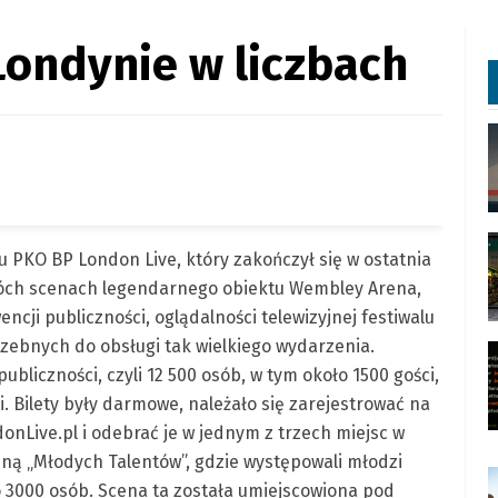
 Londynie w liczbach
u PKO BP London Live, który zakończył się w ostatnia
wóch scenach legendarnego obiektu Wembley Arena,
encji publiczności, oglądalności telewizyjnej festiwalu
trzebnych do obsługi tak wielkiego wydarzenia.
bliczności, czyli 12 500 osób, w tym około 1500 gości,
ki. Bilety były darmowe, należało się zarejestrować na
nLive.pl i odebrać je w jednym z trzech miejsc w
eną „Młodych Talentów”, gdzie występowali młodzi
do 3000 osób. Scena ta została umiejscowiona pod