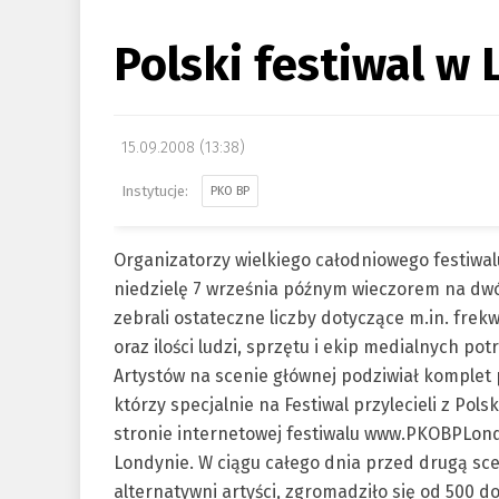
Polski festiwal w
15.09.2008 (13:38)
PKO BP
Organizatorzy wielkiego całodniowego festiwal
niedzielę 7 września późnym wieczorem na d
zebrali ostateczne liczby dotyczące m.in. frekw
oraz ilości ludzi, sprzętu i ekip medialnych po
Artystów na scenie głównej podziwiał komplet pu
którzy specjalnie na Festiwal przylecieli z Pols
stronie internetowej festiwalu www.PKOBPLondo
Londynie. W ciągu całego dnia przed drugą sc
alternatywni artyści, zgromadziło się od 500 