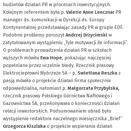
budżetów działań PR w procesach inwestycyjnych.
Kolejnym referentem była p.
Valerie Anne Lencznar
PR
manager ds. komunikacji w Dyrekcji ds. Europy
Kontynentalnej przedstawiając zasady PR w grupie EDF.
Podobne problemy poruszył
Andrzej Drzycimski
w
zatytułowanym wystąpieniu „Tyle motywacji ile informacji”.
O problemach prowadzenia działań PR w szkołach
wyższych mówiła
Ewa Hope
, pokazując najczęściej
popełniane przez uczelnie błedy. Rzecznik prasowy
Elektrociepłowni Wybrzeże SA – p.
Swietłana Reszka
z
pasją mówiła o projekcie działań Firma społecznie
odpowiedzialna, natomiast p.
Małgorzata Przybylska
,
rzecznik prasowy Polskiego Górnictwa Naftowego i
Gazownictwa SA, przekonywała o konieczności działań
relacji inwestorskich. Podsumowaniem obrad było
wystąpienie redaktora naczelnego miesięcznika „Brief”
Grzegorza Kiszluka
o projekcie wspierania działań