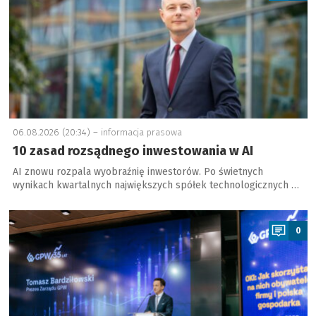
06.08.2026 (20:34) –
informacja prasowa
10 zasad rozsądnego inwestowania w AI
AI znowu rozpala wyobraźnię inwestorów. Po świetnych
wynikach kwartalnych największych spółek technologicznych …
a
0