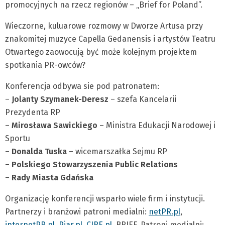
promocyjnych na rzecz regionów – „Brief for Poland”.
Wieczorne, kuluarowe rozmowy w Dworze Artusa przy
znakomitej muzyce Capella Gedanensis i artystów Teatru
Otwartego zaowocują być może kolejnym projektem
spotkania PR-owców?
Konferencja odbywa sie pod patronatem:
–
Jolanty Szymanek-Deresz
– szefa Kancelarii
Prezydenta RP
–
Mirosława Sawickiego
– Ministra Edukacji Narodowej i
Sportu
–
Donalda Tuska
– wicemarszałka Sejmu RP
–
Polskiego Stowarzyszenia Public Relations
–
Rady Miasta Gdańska
Organizację konferencji wsparło wiele firm i instytucji.
Partnerzy i branżowi patroni medialni:
netPR.pl
,
internetPR.pl
,
Piar.pl
,
CIRE.pl
, BRIEF. Patroni medialni: