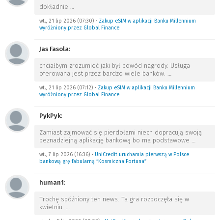
dokładnie
…
wt., 21 lip 2026 (07:30)
•
Zakup eSIM w aplikacji Banku Millennium
wyróżniony przez Global Finance
Jas Fasola
:
chciałbym zrozumieć jaki był powód nagrody. Usługa
oferowana jest przez bardzo wiele banków.
…
wt., 21 lip 2026 (07:12)
•
Zakup eSIM w aplikacji Banku Millennium
wyróżniony przez Global Finance
PykPyk
:
Zamiast zajmować się pierdołami niech dopracują swoją
beznadziejną aplikację bankową bo ma podstawowe
…
wt., 7 lip 2026 (16:36)
•
UniCredit uruchamia pierwszą w Polsce
bankową grę fabularną “Kosmiczna Fortuna”
human1
:
Trochę spóźniony ten news. Ta gra rozpoczęła się w
kwietniu.
…