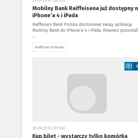
29.09.2010 (08:23)
Mobilny Bank Raiffeisena już dostępny 
iPhone’a 4 i iPada
Raiffeisen Bank Polska dostosował swoją aplikację
Mobilny Bank do iPhone’a 4 i iPada. Również pozostal
…
Raiffeisen Polbank
a
16.09.2010 (07:08)
Kup bilet - wystarczy tylko komórka