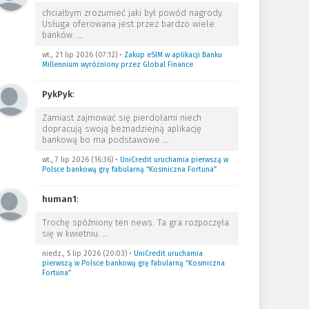
chciałbym zrozumieć jaki był powód nagrody.
Usługa oferowana jest przez bardzo wiele
banków.
…
wt., 21 lip 2026 (07:12)
•
Zakup eSIM w aplikacji Banku
Millennium wyróżniony przez Global Finance
PykPyk
:
Zamiast zajmować się pierdołami niech
dopracują swoją beznadziejną aplikację
bankową bo ma podstawowe
…
wt., 7 lip 2026 (16:36)
•
UniCredit uruchamia pierwszą w
Polsce bankową grę fabularną “Kosmiczna Fortuna”
human1
:
Trochę spóźniony ten news. Ta gra rozpoczęła
się w kwietniu.
…
niedz., 5 lip 2026 (20:03)
•
UniCredit uruchamia
pierwszą w Polsce bankową grę fabularną “Kosmiczna
Fortuna”