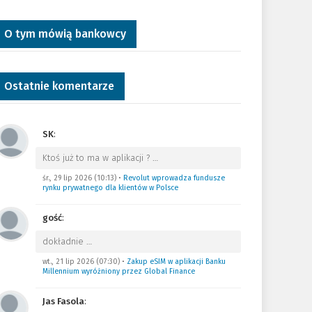
O tym mówią bankowcy
Ostatnie komentarze
SK
:
Ktoś już to ma w aplikacji ?
…
śr., 29 lip 2026 (10:13)
•
Revolut wprowadza fundusze
rynku prywatnego dla klientów w Polsce
gość
:
dokładnie
…
wt., 21 lip 2026 (07:30)
•
Zakup eSIM w aplikacji Banku
Millennium wyróżniony przez Global Finance
Jas Fasola
: