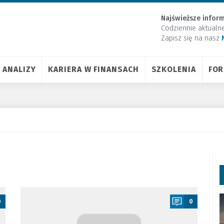
Najświeższe inform
Codziennie aktualn
Zapisz się na nasz
ANALIZY
KARIERA W FINANSACH
SZKOLENIA
FO
a
0
0