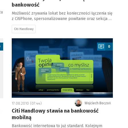
bankowość
tu
Możliwość zrywania lokat bez konieczności łączenia się
z CitiPhone, spersonalizowane powitanie oraz sekcja …
Citi Handlowy
a
0
0
17.08.2010 (07:44)
Wojciech Boczoń
Citi Handlowy stawia na bankowość
u
mobilną
Bankowość internetowa to już standard. Kolejnym