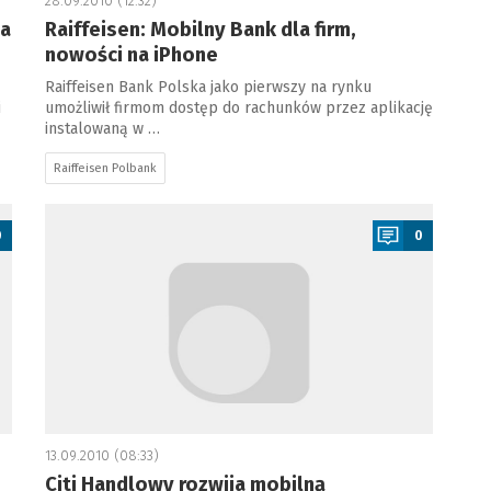
28.09.2010 (12:32)
na
Raiffeisen: Mobilny Bank dla firm,
nowości na iPhone
Raiffeisen Bank Polska jako pierwszy na rynku
i
umożliwił firmom dostęp do rachunków przez aplikację
instalowaną w …
Raiffeisen Polbank
a
0
0
13.09.2010 (08:33)
Citi Handlowy rozwija mobilną