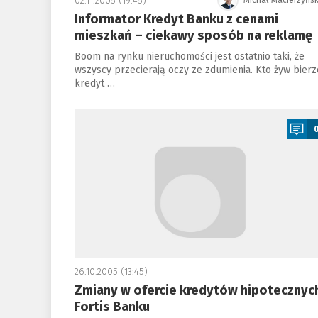
02.11.2005 (19:45)
Michał Macierzyńsk
Informator Kredyt Banku z cenami
mieszkań – ciekawy sposób na reklamę
Boom na rynku nieruchomości jest ostatnio taki, że
wszyscy przecierają oczy ze zdumienia. Kto żyw bierz
kredyt …
a
26.10.2005 (13:45)
Zmiany w ofercie kredytów hipotecznyc
Fortis Banku