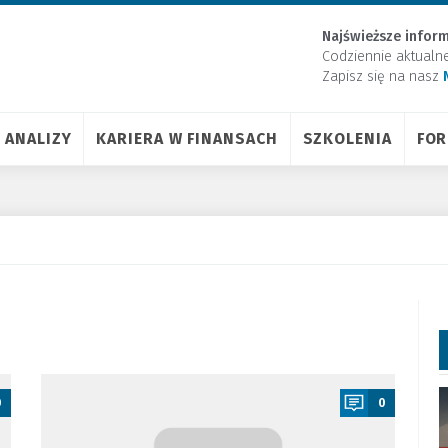
Najświeższe inform
Codziennie aktualn
Zapisz się na nasz
ANALIZY
KARIERA W FINANSACH
SZKOLENIA
FO
a
0
0