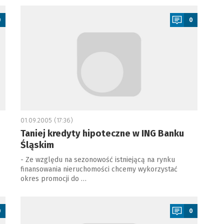
a
0
0
01.09.2005 (17:36)
Taniej kredyty hipoteczne w ING Banku
Śląskim
- Ze względu na sezonowość istniejącą na rynku
finansowania nieruchomości chcemy wykorzystać
okres promocji do …
a
0
0