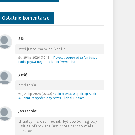
Ostatnie komentarze
SK
:
Ktoś już to ma w aplikacji ?
…
śr., 29 lip 2026 (10:13)
•
Revolut wprowadza fundusze
rynku prywatnego dla klientów w Polsce
gość
:
dokładnie
…
wt., 21 lip 2026 (07:30)
•
Zakup eSIM w aplikacji Banku
Millennium wyróżniony przez Global Finance
Jas Fasola
:
chciałbym zrozumieć jaki był powód nagrody.
Usługa oferowana jest przez bardzo wiele
banków.
…