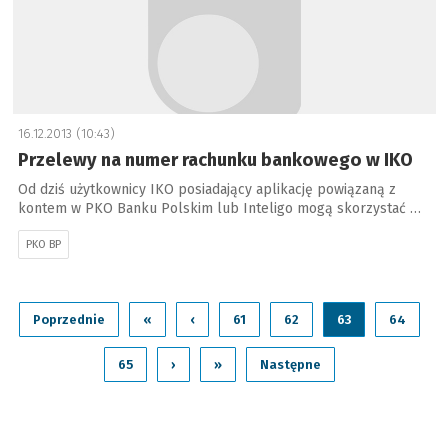
16.12.2013 (10:43)
Przelewy na numer rachunku bankowego w IKO
Od dziś użytkownicy IKO posiadający aplikację powiązaną z
kontem w PKO Banku Polskim lub Inteligo mogą skorzystać …
PKO BP
Poprzednie
«
‹
61
62
63
64
65
›
»
Następne