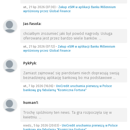
wt., 21 lip 2026 (07:30)
•
Zakup eSIM w aplikacji Banku Millennium
wyróżniony przez Global Finance
Jas Fasola
:
chciałbym zrozumieć jaki był powód nagrody. Usługa
oferowana jest przez bardzo wiele banków.
…
wt., 21 lip 2026 (07:12)
•
Zakup eSIM w aplikacji Banku Millennium
wyróżniony przez Global Finance
PykPyk
:
Zamiast zajmować się pierdołami niech dopracują swoją
beznadziejną aplikację bankową bo ma podstawowe
…
wt., 7 lip 2026 (16:36)
•
UniCredit uruchamia pierwszą w Polsce
bankową grę fabularną “Kosmiczna Fortuna”
human1
:
Trochę spóźniony ten news. Ta gra rozpoczęła się w
kwietniu.
…
niedz., 5 lip 2026 (20:03)
•
UniCredit uruchamia pierwszą w Polsce
bankową grę fabularną “Kosmiczna Fortuna”