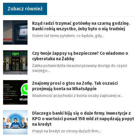
Zobacz również
Rząd radzi trzymać gotówkę na czarną godzinę.
Banki robią wszystko, żeby było o nią trudniej
Osiem lat temu pytałem, co będzie, gdy…
Czy twoje żappsy są bezpieczne? Co wiadomo o
cyberataku na Żabkę
Żabka potwierdziła nieautoryzowany dostęp do części
swojego…
Znajomy prosi o głos na Zofię. Tak oszuści
przejmują konta na WhatsAppie
Wiadomość przychodzi z konta osoby zapisanej w…
Dlaczego banki biją się o duże firmy. Inwestycje z
KPO o wartości ponad 158 mld zł napędzają popyt
na kredyt
Popyt na kredyt ze strony dużych firm…