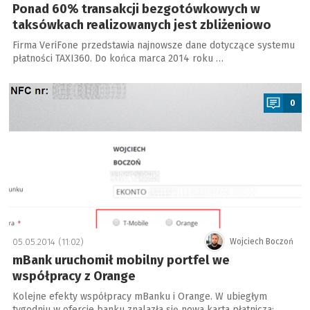
Ponad 60% transakcji bezgotówkowych w
taksówkach realizowanych jest zbliżeniowo
Firma VeriFone przedstawia najnowsze dane dotyczące systemu
płatności TAXI360. Do końca marca 2014 roku …
a
0
05.05.2014 (11:02)
Wojciech Boczoń
mBank uruchomił mobilny portfel we
współpracy z Orange
Kolejne efekty współpracy mBanku i Orange. W ubiegłym
tygodniu w ofercie banku znalazła się nowa karta płatnicza: …