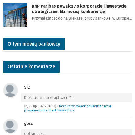
BNP Paribas powalczy o korporacje i inwestycje
strategiczne. Ma mocną konkurencję
Przynależność do największej grupy bankowej w Europie…
O tym mówią bankowcy
Ostatnie komentarze
SK
:
Ktoś już to ma w aplikacji ?
…
śr., 29 lip 2026 (10:13)
•
Revolut wprowadza fundusze rynku
prywatnego dla klientów w Polsce
gość
:
dokładnie
…