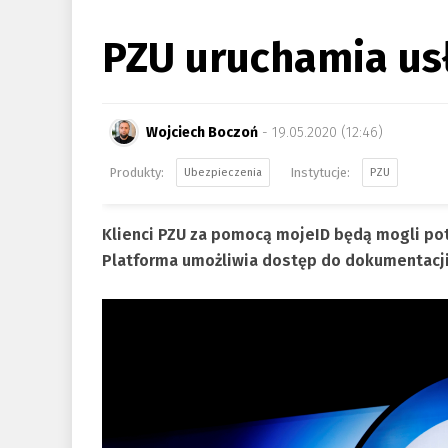
PZU uruchamia us
Wojciech Boczoń
- 19.05.2020 (12:46)
Ubezpieczenia
PZU
Klienci PZU za pomocą mojeID będą mogli po
Platforma umożliwia dostęp do dokumentacj