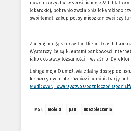
można korzystać w serwisie mojePZU. Platform
lekarskiej, pobranie zwolnienia lekarskiego c
swój temat, zakup polisy mieszkaniowej czy tu
Z usługi mogą skorzystać klienci trzech bankó
Wystarczy, że są klientami bankowości intern
jako dostawcy tożsamości – wyjaśnia Dyrektor 
Usługa mojeID umożliwia zdalny dostęp do usł
komercyjnych, ale również i administrację publ
Medicover
,
Towarzystwo Ubezpieczeń Open Lif
TAGI:
mojeid
pzu
ubezpieczenia