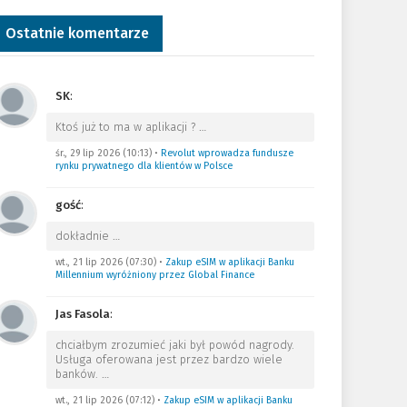
Ostatnie komentarze
SK
:
Ktoś już to ma w aplikacji ?
…
śr., 29 lip 2026 (10:13)
•
Revolut wprowadza fundusze
rynku prywatnego dla klientów w Polsce
gość
:
dokładnie
…
wt., 21 lip 2026 (07:30)
•
Zakup eSIM w aplikacji Banku
Millennium wyróżniony przez Global Finance
Jas Fasola
:
chciałbym zrozumieć jaki był powód nagrody.
Usługa oferowana jest przez bardzo wiele
banków.
…
wt., 21 lip 2026 (07:12)
•
Zakup eSIM w aplikacji Banku