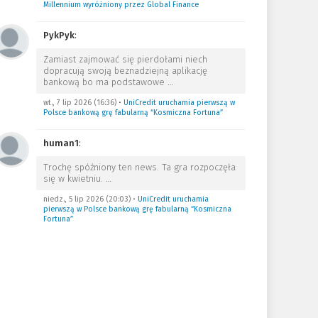
Millennium wyróżniony przez Global Finance
PykPyk
:
Zamiast zajmować się pierdołami niech
dopracują swoją beznadziejną aplikację
bankową bo ma podstawowe
…
wt., 7 lip 2026 (16:36)
•
UniCredit uruchamia pierwszą w
Polsce bankową grę fabularną “Kosmiczna Fortuna”
human1
:
Trochę spóźniony ten news. Ta gra rozpoczęła
się w kwietniu.
…
niedz., 5 lip 2026 (20:03)
•
UniCredit uruchamia
pierwszą w Polsce bankową grę fabularną “Kosmiczna
Fortuna”