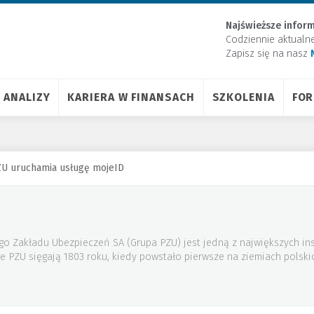
Najświeższe inform
Codziennie aktualn
Zapisz się na nasz
ANALIZY
KARIERA W FINANSACH
SZKOLENIA
FO
ZU uruchamia usługę mojeID
 Zakładu Ubezpieczeń SA (Grupa PZU) jest jedną z największych inst
 PZU sięgają 1803 roku, kiedy powstało pierwsze na ziemiach polsk