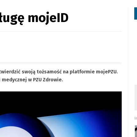
ługę mojeID
twierdzić swoją tożsamość na platformie mojePZU.
i medycznej w PZU Zdrowie.
I