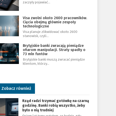
zaczęły pojawiać…
Visa zwolni około 2600 pracowników.
Cięcia obejmą głównie zespoły
technologiczne
Visa planuje zlikwidować około 2600
stanowisk, czyli…
Brytyjskie banki zwracają pieniądze
ofiarom manipulacji. Straty spadły o
73 mln funtów
Brytyjskie banki muszą zwracać pieniądze
klientom, którzy…
Zobacz również
Rząd radzi trzymać gotówkę na czarną
godzinę. Banki robią wszystko, żeby
było o nią trudniej
Osiem lat temu pytałem, co będzie, gdy…