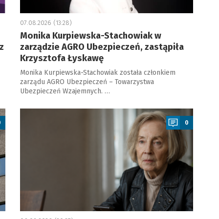
07.08.2026 (13:28)
Monika Kurpiewska-Stachowiak w
z
zarządzie AGRO Ubezpieczeń, zastąpiła
Krzysztofa Łyskawę
Monika Kurpiewska-Stachowiak została członkiem
zarządu AGRO Ubezpieczeń – Towarzystwa
Ubezpieczeń Wzajemnych. …
a
0
0