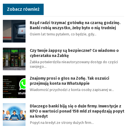
Zobacz również
Rząd radzi trzymać gotówkę na czarną godzinę.
Banki robią wszystko, żeby było o nią trudniej
Osiem lat temu pytałem, co będzie, gdy…
Czy twoje żappsy są bezpieczne? Co wiadomo o
cyberataku na Żabkę
Żabka potwierdziła nieautoryzowany dostęp do części
swojego…
Znajomy prosi o głos na Zofię. Tak oszuści
przejmują konta na WhatsAppie
Wiadomość przychodzi z konta osoby zapisanej w…
Dlaczego banki biją się o duże firmy. Inwestycje z
KPO o wartości ponad 158 mld zł napędzają popyt
na kredyt
Popyt na kredyt ze strony dużych firm…