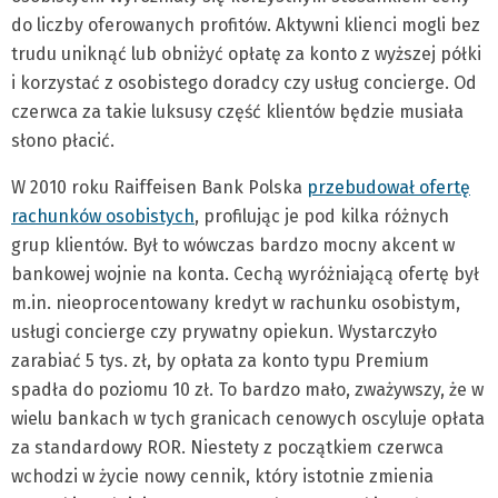
do liczby oferowanych profitów. Aktywni klienci mogli bez
trudu uniknąć lub obniżyć opłatę za konto z wyższej półki
i korzystać z osobistego doradcy czy usług concierge. Od
czerwca za takie luksusy część klientów będzie musiała
słono płacić.
W 2010 roku Raiffeisen Bank Polska
przebudował ofertę
rachunków osobistych
, profilując je pod kilka różnych
grup klientów. Był to wówczas bardzo mocny akcent w
bankowej wojnie na konta. Cechą wyróżniającą ofertę był
m.in. nieoprocentowany kredyt w rachunku osobistym,
usługi concierge czy prywatny opiekun. Wystarczyło
zarabiać 5 tys. zł, by opłata za konto typu Premium
spadła do poziomu 10 zł. To bardzo mało, zważywszy, że w
wielu bankach w tych granicach cenowych oscyluje opłata
za standardowy ROR. Niestety z początkiem czerwca
wchodzi w życie nowy cennik, który istotnie zmienia