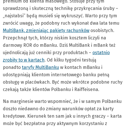
premium od klienta masowego. Stosuje przy tym
sprawdzoną i skuteczną technikę przykręcania śruby –
„najsłabsi” będą musieli się wykruszyć. Warto przy tym
zwrócić uwagę, że podobny ruch wykonał dwa lata temu
MultiBank, zmieniając pakiety rachunków
osobistych.
Przepchnął tych, którzy niskim kosztem liczyli na
darmowy ROR do mBanku. Dziś MultiBank i mBank też
ujednolicają już cenniki przy produktach –
ostatnio
zrobiły to w kartach
. Od kilku tygodni testują
ponadto
taryfy MultiBanku
w kontach mBanku i
udostępniają klientom internetowego banku pełną
obsługę w placówkach. Być może wkrótce podobne ruchy
czekają także klientów Polbanku i Raiffeisena.
Na marginesie warto wspomnieć, że i w samym Polbanku
doszło niedawno do zmiany warunków opłat za karty
kredytowe. Kierunek ten sam jak u innych graczy – karta
może być bezpłatna przy aktywnym korzystaniu z