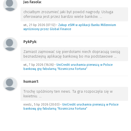
Jas Fasola
:
chciałbym zrozumieć jaki był powód nagrody. Usługa
oferowana jest przez bardzo wiele banków.
…
wt., 21 lip 2026 (07:12)
•
Zakup eSIM w aplikacji Banku Millennium
wyróżniony przez Global Finance
PykPyk
:
Zamiast zajmować się pierdołami niech dopracują swoją
beznadziejną aplikację bankową bo ma podstawowe
…
wt., 7 lip 2026 (16:36)
•
UniCredit uruchamia pierwszą w Polsce
bankową grę fabularną “Kosmiczna Fortuna”
human1
:
Trochę spóźniony ten news. Ta gra rozpoczęła się w
kwietniu.
…
niedz., 5 lip 2026 (20:03)
•
UniCredit uruchamia pierwszą w Polsce
bankową grę fabularną “Kosmiczna Fortuna”