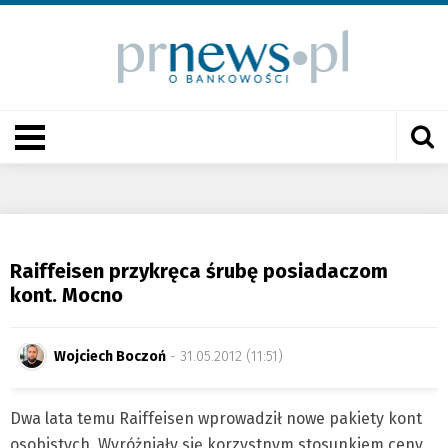
Raiffeisen przykręca śrubę posiadaczom
kont. Mocno
Wojciech Boczoń
- 31.05.2012 (11:51)
Dwa lata temu Raiffeisen wprowadził nowe pakiety kont
osobistych. Wyróżniały się korzystnym stosunkiem ceny