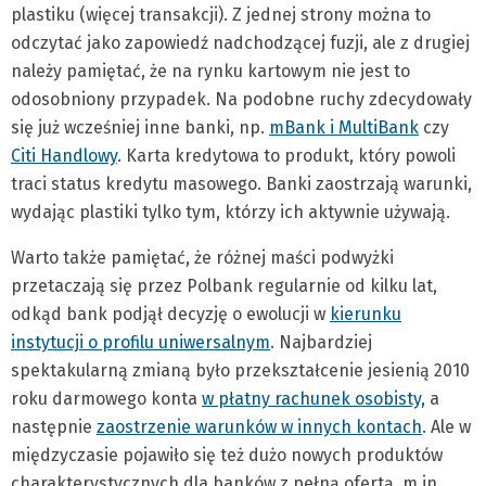
plastiku (więcej transakcji). Z jednej strony można to
odczytać jako zapowiedź nadchodzącej fuzji, ale z drugiej
należy pamiętać, że na rynku kartowym nie jest to
odosobniony przypadek. Na podobne ruchy zdecydowały
się już wcześniej inne banki, np.
mBank i MultiBank
czy
Citi Handlowy
. Karta kredytowa to produkt, który powoli
traci status kredytu masowego. Banki zaostrzają warunki,
wydając plastiki tylko tym, którzy ich aktywnie używają.
Warto także pamiętać, że różnej maści podwyżki
przetaczają się przez Polbank regularnie od kilku lat,
odkąd bank podjął decyzję o ewolucji w
kierunku
instytucji o profilu uniwersalnym
. Najbardziej
spektakularną zmianą było przekształcenie jesienią 2010
roku darmowego konta
w płatny rachunek osobisty,
a
następnie
zaostrzenie warunków w innych kontach
. Ale w
międzyczasie pojawiło się też dużo nowych produktów
charakterystycznych dla banków z pełną ofertą, m.in.