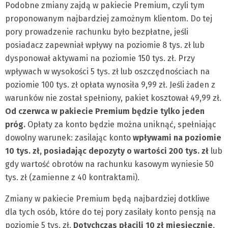
Podobne zmiany zajdą w pakiecie Premium, czyli tym
proponowanym najbardziej zamożnym klientom. Do tej
pory prowadzenie rachunku było bezpłatne, jeśli
posiadacz zapewniał wpływy na poziomie 8 tys. zł lub
dysponował aktywami na poziomie 150 tys. zł. Przy
wpływach w wysokości 5 tys. zł lub oszczędnościach na
poziomie 100 tys. zł opłata wynosiła 9,99 zł. Jeśli żaden z
warunków nie został spełniony, pakiet kosztował 49,99 zł.
Od czerwca w pakiecie Premium będzie tylko jeden
próg.
Opłaty za konto będzie można uniknąć, spełniając
dowolny warunek: zasilając konto
wpływami na poziomie
10 tys. zł, posiadając depozyty o wartości 200 tys. zł
lub
gdy wartość obrotów na rachunku kasowym wyniesie 50
tys. zł (zamienne z 40 kontraktami).
Zmiany w pakiecie Premium będą najbardziej dotkliwe
dla tych osób, które do tej pory zasilały konto pensją na
poziomie 5 tys. zł.
Dotychczas płacili 10 zł miesięcznie,