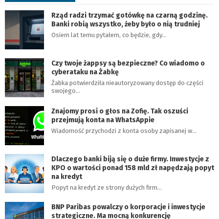
Rząd radzi trzymać gotówkę na czarną godzinę.
Banki robią wszystko, żeby było o nią trudniej
Osiem lat temu pytałem, co będzie, gdy…
Czy twoje żappsy są bezpieczne? Co wiadomo o
cyberataku na Żabkę
Żabka potwierdziła nieautoryzowany dostęp do części
swojego…
Znajomy prosi o głos na Zofię. Tak oszuści
przejmują konta na WhatsAppie
Wiadomość przychodzi z konta osoby zapisanej w…
Dlaczego banki biją się o duże firmy. Inwestycje z
KPO o wartości ponad 158 mld zł napędzają popyt
na kredyt
Popyt na kredyt ze strony dużych firm…
BNP Paribas powalczy o korporacje i inwestycje
strategiczne. Ma mocną konkurencję