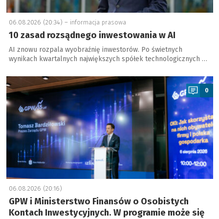
06.08.2026 (20:34) –
informacja prasowa
10 zasad rozsądnego inwestowania w AI
AI znowu rozpala wyobraźnię inwestorów. Po świetnych
wynikach kwartalnych największych spółek technologicznych …
a
0
06.08.2026 (20:16)
GPW i Ministerstwo Finansów o Osobistych
Kontach Inwestycyjnych. W programie może się