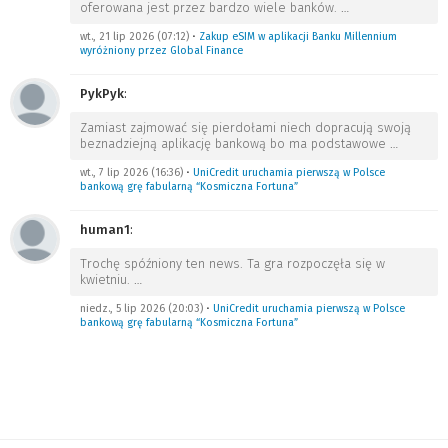
oferowana jest przez bardzo wiele banków.
…
wt., 21 lip 2026 (07:12)
•
Zakup eSIM w aplikacji Banku Millennium
wyróżniony przez Global Finance
PykPyk
:
Zamiast zajmować się pierdołami niech dopracują swoją
beznadziejną aplikację bankową bo ma podstawowe
…
wt., 7 lip 2026 (16:36)
•
UniCredit uruchamia pierwszą w Polsce
bankową grę fabularną “Kosmiczna Fortuna”
human1
:
Trochę spóźniony ten news. Ta gra rozpoczęła się w
kwietniu.
…
niedz., 5 lip 2026 (20:03)
•
UniCredit uruchamia pierwszą w Polsce
bankową grę fabularną “Kosmiczna Fortuna”