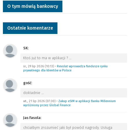
O tym mówią bankowcy
Ostatnie komentarze
SK
:
Ktoś już to ma w aplikacji ?
…
śr., 29 lip 2026 (10:13)
•
Revolut wprowadza fundusze rynku
prywatnego dla klientów w Polsce
gość
:
dokładnie
…
wt., 21 lip 2026 (07:30)
•
Zakup eSIM w aplikacji Banku Millennium
wyróżniony przez Global Finance
Jas Fasola
:
chciałbym zrozumieć jaki był powód nagrody. Usługa