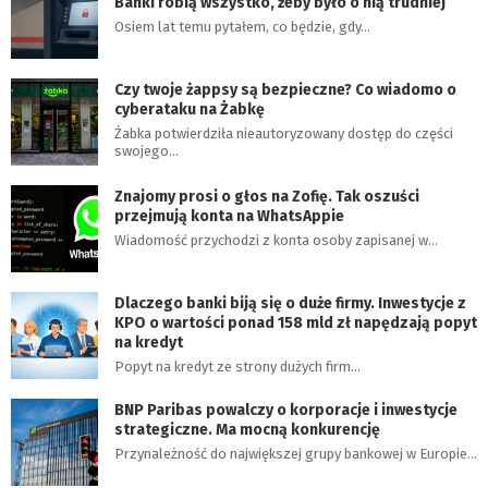
Banki robią wszystko, żeby było o nią trudniej
Osiem lat temu pytałem, co będzie, gdy…
Czy twoje żappsy są bezpieczne? Co wiadomo o
cyberataku na Żabkę
Żabka potwierdziła nieautoryzowany dostęp do części
swojego…
Znajomy prosi o głos na Zofię. Tak oszuści
przejmują konta na WhatsAppie
Wiadomość przychodzi z konta osoby zapisanej w…
Dlaczego banki biją się o duże firmy. Inwestycje z
KPO o wartości ponad 158 mld zł napędzają popyt
na kredyt
Popyt na kredyt ze strony dużych firm…
BNP Paribas powalczy o korporacje i inwestycje
strategiczne. Ma mocną konkurencję
Przynależność do największej grupy bankowej w Europie…