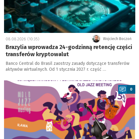
08.08.2026 (10:35)
Wojciech Boczoń
Brazylia wprowadza 24-godzinną retencję części
transferów kryptowalut
Banco Central do Brasil zaostrzy zasady dotyczące transferów
aktywów wirtualnych. Od 1 stycznia 2027 r. część …
a
0