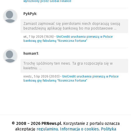
wyróżniony przez Global Finance
PykPyk
:
Zamiast zajmować się pierdołami niech dopracują swoją
beznadziejną aplikację bankową bo ma podstawowe
…
wt., 7 lip 2026 (16:36)
•
UniCredit uruchamia pierwszą w Polsce
bankową grę fabularną “Kosmiczna Fortuna”
human1
:
Trochę spóźniony ten news. Ta gra rozpoczęła się w
kwietniu.
…
niedz., 5 lip 2026 (20:03)
•
UniCredit uruchamia pierwszą w Polsce
bankową grę fabularną “Kosmiczna Fortuna”
© 2008 − 2026 PRNews.pl.
Korzystanie z portalu oznacza
akceptację
regulaminu
.
Informacja o cookies
.
Polityka