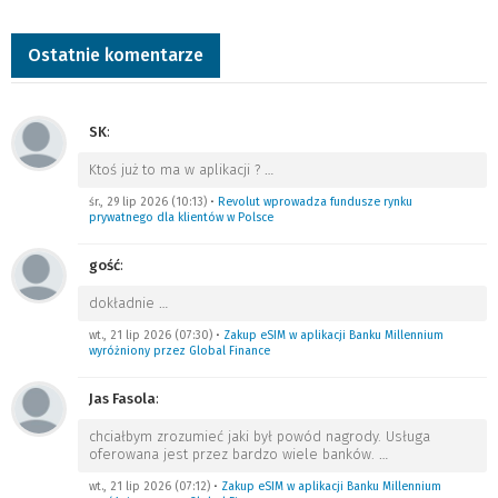
Ostatnie komentarze
SK
:
Ktoś już to ma w aplikacji ?
…
śr., 29 lip 2026 (10:13)
•
Revolut wprowadza fundusze rynku
prywatnego dla klientów w Polsce
gość
:
dokładnie
…
wt., 21 lip 2026 (07:30)
•
Zakup eSIM w aplikacji Banku Millennium
wyróżniony przez Global Finance
Jas Fasola
:
chciałbym zrozumieć jaki był powód nagrody. Usługa
oferowana jest przez bardzo wiele banków.
…
wt., 21 lip 2026 (07:12)
•
Zakup eSIM w aplikacji Banku Millennium