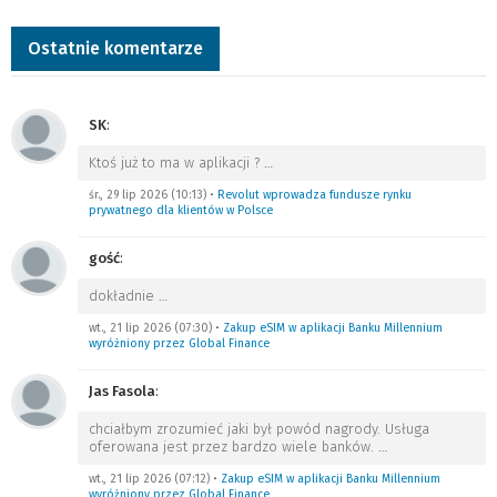
Ostatnie komentarze
SK
:
Ktoś już to ma w aplikacji ?
…
śr., 29 lip 2026 (10:13)
•
Revolut wprowadza fundusze rynku
prywatnego dla klientów w Polsce
gość
:
dokładnie
…
wt., 21 lip 2026 (07:30)
•
Zakup eSIM w aplikacji Banku Millennium
wyróżniony przez Global Finance
Jas Fasola
:
chciałbym zrozumieć jaki był powód nagrody. Usługa
oferowana jest przez bardzo wiele banków.
…
wt., 21 lip 2026 (07:12)
•
Zakup eSIM w aplikacji Banku Millennium
wyróżniony przez Global Finance