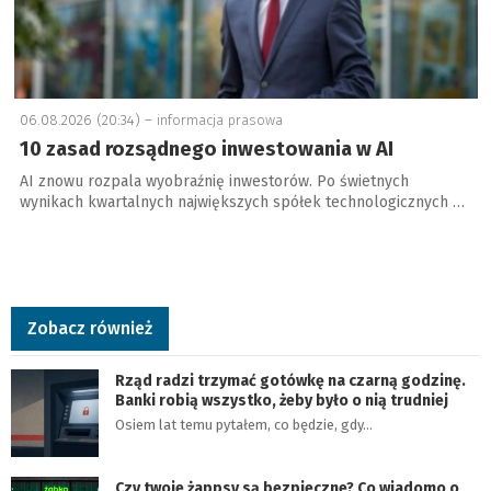
06.08.2026 (20:34) –
informacja prasowa
10 zasad rozsądnego inwestowania w AI
AI znowu rozpala wyobraźnię inwestorów. Po świetnych
wynikach kwartalnych największych spółek technologicznych …
Zobacz również
Rząd radzi trzymać gotówkę na czarną godzinę.
Banki robią wszystko, żeby było o nią trudniej
Osiem lat temu pytałem, co będzie, gdy…
Czy twoje żappsy są bezpieczne? Co wiadomo o