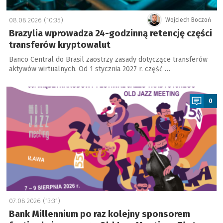
08.08.2026 (10:35)
Wojciech Boczoń
Brazylia wprowadza 24-godzinną retencję części
transferów kryptowalut
Banco Central do Brasil zaostrzy zasady dotyczące transferów
aktywów wirtualnych. Od 1 stycznia 2027 r. część …
a
0
07.08.2026 (13:31)
Bank Millennium po raz kolejny sponsorem