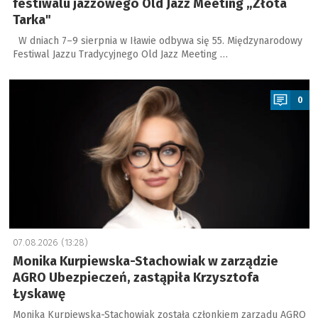
festiwalu jazzowego Old Jazz Meeting „Złota
Tarka"
W dniach 7–9 sierpnia w Iławie odbywa się 55. Międzynarodowy
Festiwal Jazzu Tradycyjnego Old Jazz Meeting …
a
0
07.08.2026 (13:28)
Monika Kurpiewska-Stachowiak w zarządzie
AGRO Ubezpieczeń, zastąpiła Krzysztofa
Łyskawę
Monika Kurpiewska-Stachowiak została członkiem zarządu AGRO