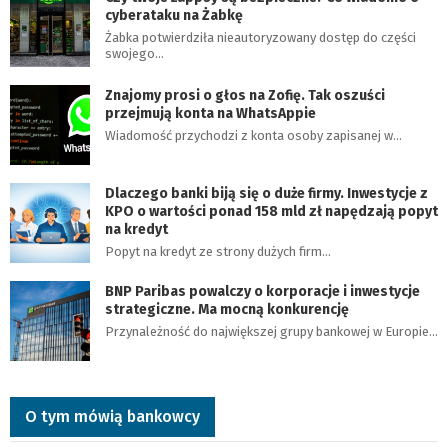
cyberataku na Żabkę
Żabka potwierdziła nieautoryzowany dostęp do części
swojego…
Znajomy prosi o głos na Zofię. Tak oszuści
przejmują konta na WhatsAppie
Wiadomość przychodzi z konta osoby zapisanej w…
Dlaczego banki biją się o duże firmy. Inwestycje z
KPO o wartości ponad 158 mld zł napędzają popyt
na kredyt
Popyt na kredyt ze strony dużych firm…
BNP Paribas powalczy o korporacje i inwestycje
strategiczne. Ma mocną konkurencję
Przynależność do największej grupy bankowej w Europie…
O tym mówią bankowcy