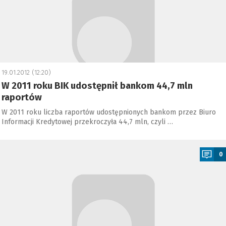
19.01.2012 (12:20)
W 2011 roku BIK udostępnił bankom 44,7 mln
raportów
W 2011 roku liczba raportów udostępnionych bankom przez Biuro
Informacji Kredytowej przekroczyła 44,7 mln, czyli …
a
0