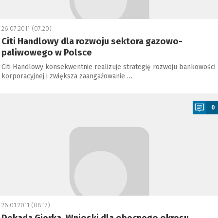
26.07.2011 (07:20)
Citi Handlowy dla rozwoju sektora gazowo-
paliwowego w Polsce
Citi Handlowy konsekwentnie realizuje strategię rozwoju bankowości
korporacyjnej i zwiększa zaangażowanie …
a
0
26.01.2011 (08:17)