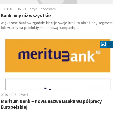
31.03.2010 (16:37) –
artykuł nadesłany
Bank inny niż wszystkie
Większość banków zgodnie kieruje swoje kroki w określony segment
lub walczy na produkty sztampową kampanią …
a
0
02.10.2008 (07:04)
Meritum Bank – nowa nazwa Banku Współpracy
Europejskiej