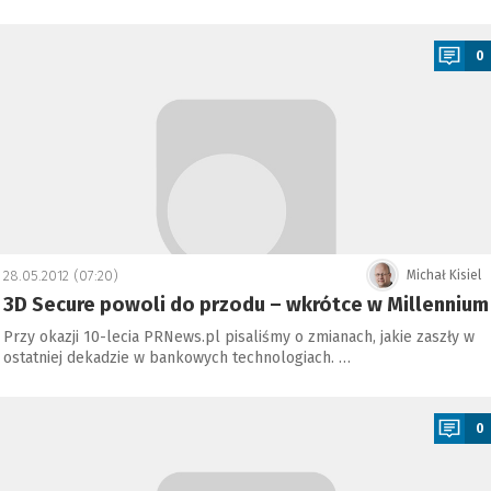
a
0
28.05.2012 (07:20)
Michał Kisiel
3D Secure powoli do przodu – wkrótce w Millennium
Przy okazji 10-lecia PRNews.pl pisaliśmy o zmianach, jakie zaszły w
ostatniej dekadzie w bankowych technologiach. …
a
0