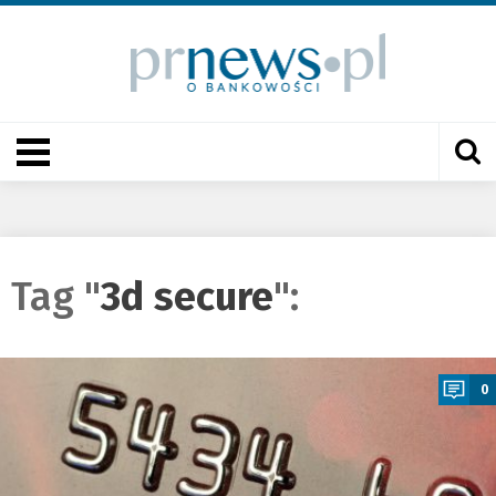
Tag "
3d secure
":
a
0