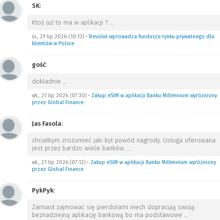
SK
:
Ktoś już to ma w aplikacji ?
…
śr., 29 lip 2026 (10:13)
•
Revolut wprowadza fundusze rynku prywatnego dla
klientów w Polsce
gość
:
dokładnie
…
wt., 21 lip 2026 (07:30)
•
Zakup eSIM w aplikacji Banku Millennium wyróżniony
przez Global Finance
Jas Fasola
:
chciałbym zrozumieć jaki był powód nagrody. Usługa oferowana
jest przez bardzo wiele banków.
…
wt., 21 lip 2026 (07:12)
•
Zakup eSIM w aplikacji Banku Millennium wyróżniony
przez Global Finance
PykPyk
:
Zamiast zajmować się pierdołami niech dopracują swoją
beznadziejną aplikację bankową bo ma podstawowe
…