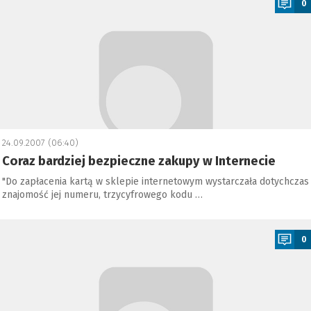
0
24.09.2007 (06:40)
Coraz bardziej bezpieczne zakupy w Internecie
"Do zapłacenia kartą w sklepie internetowym wystarczała dotychczas
znajomość jej numeru, trzycyfrowego kodu …
a
0