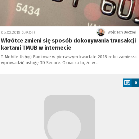
06.02.2018 (09:04)
Wojciech Boczoń
Wkrótce zmieni się sposób dokonywania transakcji
kartami TMUB w internecie
T-Mobile Usługi Bankowe w pierwszym kwartale 2018 roku zamierza
wprowadzić usługę 3D Secure. Oznacza to, że w …
a
0