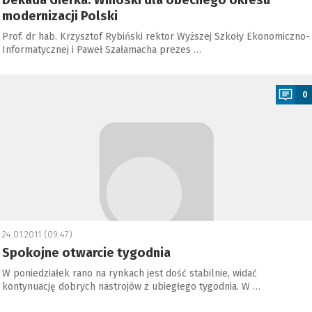
Dekada Gierka. Wnioski dla obecnego okresu
modernizacji Polski
Prof. dr hab. Krzysztof Rybiński rektor Wyższej Szkoły Ekonomiczno-
Informatycznej i Paweł Szałamacha prezes …
a
0
24.01.2011 (09:47)
Spokojne otwarcie tygodnia
W poniedziałek rano na rynkach jest dość stabilnie, widać
kontynuację dobrych nastrojów z ubiegłego tygodnia. W …
a