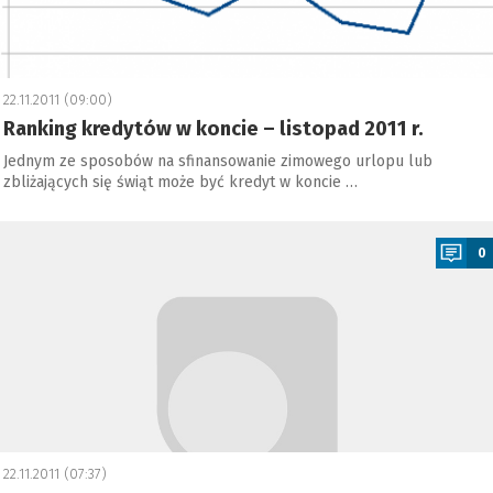
22.11.2011 (09:00)
Ranking kredytów w koncie – listopad 2011 r.
Jednym ze sposobów na sfinansowanie zimowego urlopu lub
zbliżających się świąt może być kredyt w koncie …
a
0
22.11.2011 (07:37)