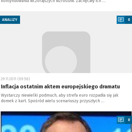
kontynuowania wczorajszych wzrostów. Zachęcały ich …
a
ANALIZY
0
29.11.2011 (09:56)
Inflacja ostatnim aktem europejskiego dramatu
Wystarczy niewielki podmuch, aby strefa euro rozpadła się jak
domek z kart. Spośród wielu scenariuszy przyszłych …
a
0