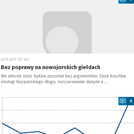
23.11.2011 (07:14)
Bez poprawy na nowojorskich giełdach
We wtorek obóz byków pozostał bez argumentów. Skok kosztów
obsługi hiszpańskiego długu, rozczarowanie danymi o …
a
0