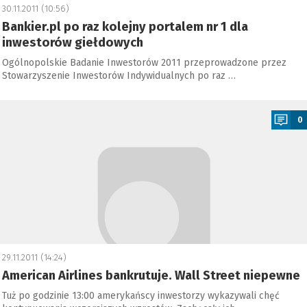
30.11.2011 (10:56)
Bankier.pl po raz kolejny portalem nr 1 dla
inwestorów giełdowych
Ogólnopolskie Badanie Inwestorów 2011 przeprowadzone przez
Stowarzyszenie Inwestorów Indywidualnych po raz …
a
0
29.11.2011 (14:24)
American Airlines bankrutuje. Wall Street niepewne
Tuż po godzinie 13:00 amerykańscy inwestorzy wykazywali chęć