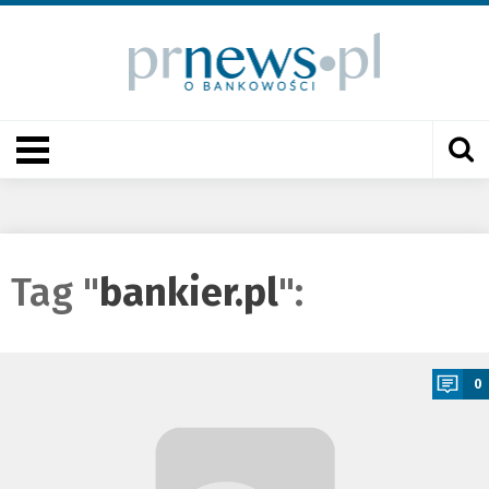
Tag "
bankier.pl
":
a
0