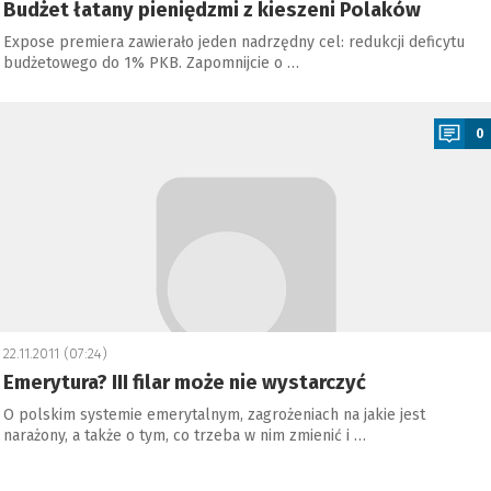
Budżet łatany pieniędzmi z kieszeni Polaków
Expose premiera zawierało jeden nadrzędny cel: redukcji deficytu
budżetowego do 1% PKB. Zapomnijcie o …
a
0
22.11.2011 (07:24)
Emerytura? III filar może nie wystarczyć
O polskim systemie emerytalnym, zagrożeniach na jakie jest
narażony, a także o tym, co trzeba w nim zmienić i …