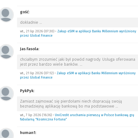
gość
:
dokładnie
…
wt., 21 lip 2026 (07:30)
•
Zakup eSIM w aplikacji Banku Millennium wyróżniony
przez Global Finance
Jas Fasola
:
chciałbym zrozumieć jaki był powód nagrody. Usługa oferowana
jest przez bardzo wiele banków.
…
wt., 21 lip 2026 (07:12)
•
Zakup eSIM w aplikacji Banku Millennium wyróżniony
przez Global Finance
PykPyk
:
Zamiast zajmować się pierdołami niech dopracują swoją
beznadziejną aplikację bankową bo ma podstawowe
…
wt., 7 lip 2026 (16:36)
•
UniCredit uruchamia pierwszą w Polsce bankową grę
fabularną “Kosmiczna Fortuna”
human1
: