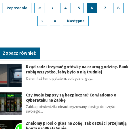
Poprzednie
«
‹
4
5
6
7
8
›
»
Następne
Zobacz również
Rząd radzi trzymać gotówkę na czarną godzinę. Bank
robią wszystko, żeby było o nią trudniej
Osiem lat temu pytałem, co będzie, gdy…
Czy twoje żappsy są bezpieczne? Co wiadomo o
cyberataku na Żabkę
Żabka potwierdziła nieautoryzowany dostęp do części
swojego…
Znajomy prosi o głos na Zofię. Tak oszuści przejmują
konta na WhatsAppie