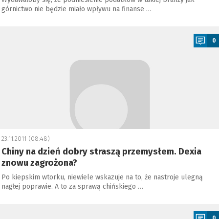
górnictwo nie będzie miało wpływu na finanse …
a
0
23.11.2011 (08:48)
Chiny na dzień dobry straszą przemysłem. Dexia
znowu zagrożona?
Po kiepskim wtorku, niewiele wskazuje na to, że nastroje ulegną
nagłej poprawie. A to za sprawą chińskiego …
a
0