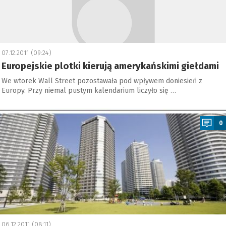
07.12.2011 (09:24)
Europejskie plotki kierują amerykańskimi giełdami
We wtorek Wall Street pozostawała pod wpływem doniesień z
Europy. Przy niemal pustym kalendarium liczyło się …
a
0
06.12.2011 (08:11)