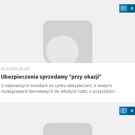
0
02.12.2011 (12:49)
Ubezpieczenia sprzedamy "przy okazji"
O najnowszych trendach na rynku ubezpieczeń, o nowych
rozwiązaniach kierowanych do młodych ludzi, o przyszłości …
a
0