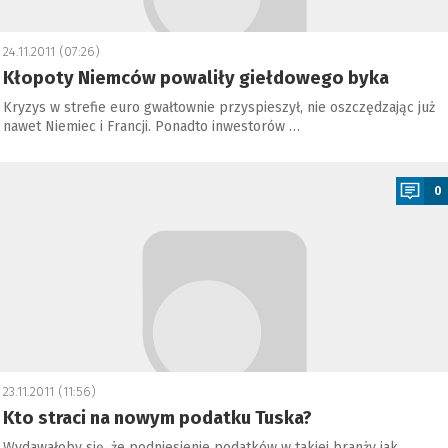
24.11.2011 (07:26)
Kłopoty Niemców powaliły giełdowego byka
Kryzys w strefie euro gwałtownie przyspieszył, nie oszczędzając już
nawet Niemiec i Francji. Ponadto inwestorów …
a
0
23.11.2011 (11:56)
Kto straci na nowym podatku Tuska?
Wydawałoby się, że podniesienie podatków w takiej branży jak