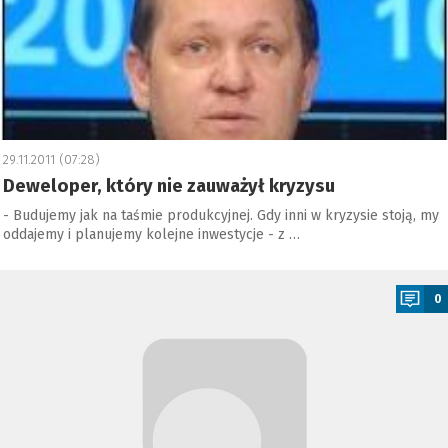
29.11.2011 (07:28)
Deweloper, który nie zauważył kryzysu
- Budujemy jak na taśmie produkcyjnej. Gdy inni w kryzysie stoją, my
oddajemy i planujemy kolejne inwestycje - z …
a
0