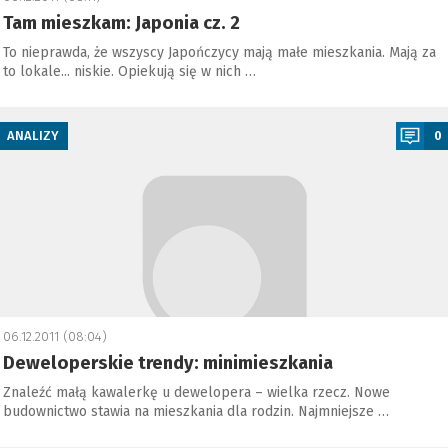
Tam mieszkam: Japonia cz. 2
To nieprawda, że wszyscy Japończycy mają małe mieszkania. Mają za
to lokale... niskie. Opiekują się w nich …
a
ANALIZY
0
06.12.2011 (08:04)
Deweloperskie trendy: minimieszkania
Znaleźć małą kawalerkę u dewelopera – wielka rzecz. Nowe
budownictwo stawia na mieszkania dla rodzin. Najmniejsze …
a