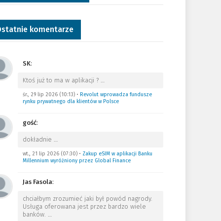
statnie komentarze
SK
:
Ktoś już to ma w aplikacji ?
…
śr., 29 lip 2026 (10:13)
•
Revolut wprowadza fundusze
rynku prywatnego dla klientów w Polsce
gość
:
dokładnie
…
wt., 21 lip 2026 (07:30)
•
Zakup eSIM w aplikacji Banku
Millennium wyróżniony przez Global Finance
Jas Fasola
:
chciałbym zrozumieć jaki był powód nagrody.
Usługa oferowana jest przez bardzo wiele
banków.
…