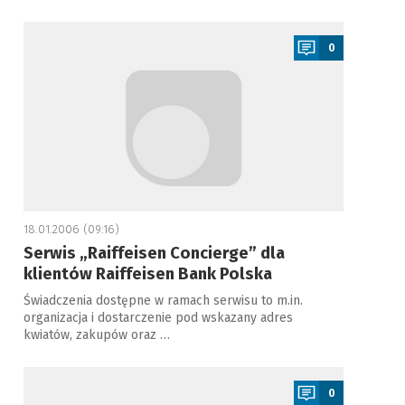
a
0
18.01.2006 (09:16)
Serwis „Raiffeisen Concierge” dla
klientów Raiffeisen Bank Polska
Świadczenia dostępne w ramach serwisu to m.in.
organizacja i dostarczenie pod wskazany adres
kwiatów, zakupów oraz …
a
0