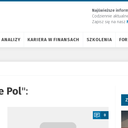
Najświeższe inform
Codziennie aktualn
Zapisz się na nasz
ANALIZY
KARIERA W FINANSACH
SZKOLENIA
FO
e Pol
":
Z
a
0