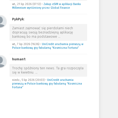
wt., 21 lip 2026 (07:12)
•
Zakup eSIM w aplikacji Banku
Millennium wyróżniony przez Global Finance
PykPyk
:
Zamiast zajmować się pierdołami niech
dopracują swoją beznadziejną aplikację
bankową bo ma podstawowe
…
wt., 7 lip 2026 (16:36)
•
UniCredit uruchamia pierwszą w
Polsce bankową grę fabularną “Kosmiczna Fortuna”
human1
:
Trochę spóźniony ten news. Ta gra rozpoczęła
się w kwietniu.
…
niedz., 5 lip 2026 (20:03)
•
UniCredit uruchamia
pierwszą w Polsce bankową grę fabularną “Kosmiczna
Fortuna”