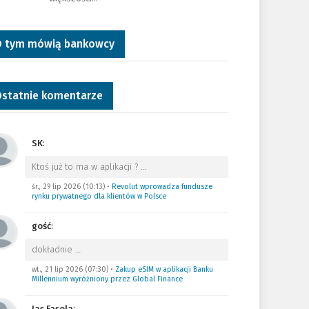
 tym mówią bankowcy
statnie komentarze
SK
:
Ktoś już to ma w aplikacji ?
…
śr., 29 lip 2026 (10:13)
•
Revolut wprowadza fundusze
rynku prywatnego dla klientów w Polsce
gość
:
dokładnie
…
wt., 21 lip 2026 (07:30)
•
Zakup eSIM w aplikacji Banku
Millennium wyróżniony przez Global Finance
Jas Fasola
: