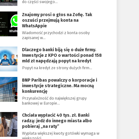
do części swojego…
Znajomy prosi o głos na Zofię. Tak
oszuści przejmują konta na
WhatsAppie
Wiadomość przychodzi z konta osoby
zapisanej w…
Dlaczego banki biją się o duże firmy.
Inwestycje z KPO o wartości ponad 158
mld zł napędzają popyt na kredyt
Popyt na kredyt ze strony dużych firm…
BNP Paribas powalczy o korporacje i
inwestycje strategiczne. Ma mocną
konkurencję
Przynależność do największej grupy
bankowej w Europie…
Chciała wypłacić 40 tys. zł. Banki
radzą: jedź do innego miasta albo
pobieraj „na raty”
Wypłata większej kwoty gotówki wymaga w
większości…