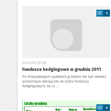
a
0
12.01.2012 (07:18)
Fundusze hedgingowe w grudniu 2011
Po listopadowych spadkach grudzień nie był również
pomyślnym miesiącem na rynku funduszy
hedgingowych, na co …
a
0