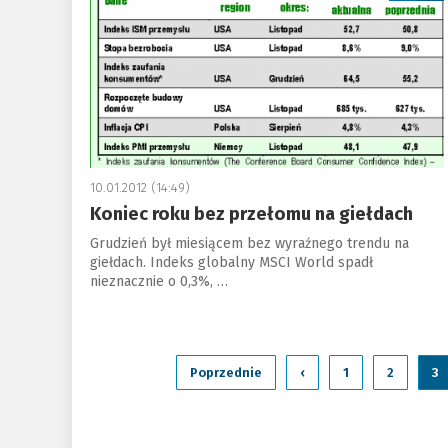
10.01.2012 (14:49)
Koniec roku bez przełomu na giełdach
Grudzień był miesiącem bez wyraźnego trendu na
giełdach. Indeks globalny MSCI World spadł
nieznacznie o 0,3%, …
Poprzednie
‹
1
2
3