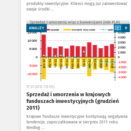
produkty inwestycyjne. Klienci mogą już zainwestować
swoje środki …
a
ANALIZY
0
17.01.2012 (13:55)
Sprzedaż i umorzenia w krajowych
funduszach inwestycyjnych (grudzień
2011)
Krajowe fundusze inwestycyjne kontynuują negatywna
tendencje, zapoczatkowana w sierpniu 2011 roku.
Według …