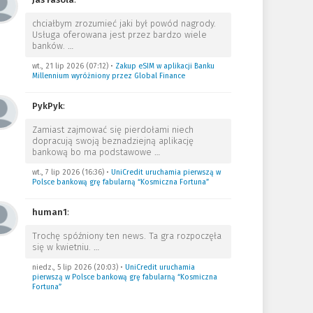
chciałbym zrozumieć jaki był powód nagrody.
Usługa oferowana jest przez bardzo wiele
banków.
…
wt., 21 lip 2026 (07:12)
•
Zakup eSIM w aplikacji Banku
Millennium wyróżniony przez Global Finance
PykPyk
:
Zamiast zajmować się pierdołami niech
dopracują swoją beznadziejną aplikację
bankową bo ma podstawowe
…
wt., 7 lip 2026 (16:36)
•
UniCredit uruchamia pierwszą w
Polsce bankową grę fabularną “Kosmiczna Fortuna”
human1
:
Trochę spóźniony ten news. Ta gra rozpoczęła
się w kwietniu.
…
niedz., 5 lip 2026 (20:03)
•
UniCredit uruchamia
pierwszą w Polsce bankową grę fabularną “Kosmiczna
Fortuna”