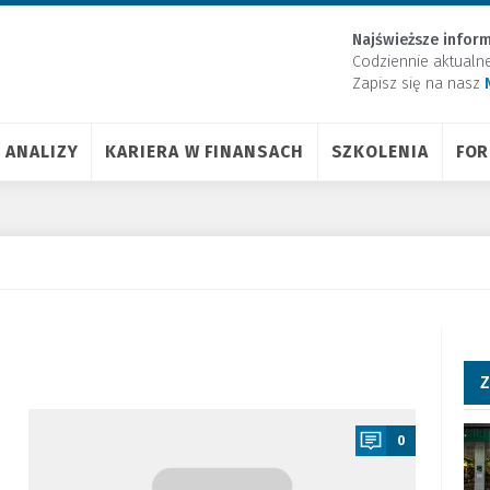
Najświeższe inform
Codziennie aktualn
Zapisz się na nasz
ANALIZY
KARIERA W FINANSACH
SZKOLENIA
FO
Z
a
0