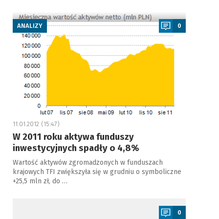
a
ANALIZY
0
11.01.2012 (15:47)
W 2011 roku aktywa funduszy
inwestycyjnych spadły o 4,8%
Wartość aktywów zgromadzonych w funduszach
krajowych TFI zwiększyła się w grudniu o symboliczne
+25,5 mln zł, do …
a
0