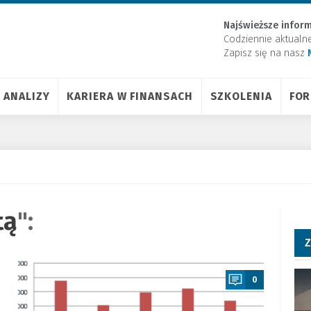
Najświeższe inform
Codziennie aktualn
Zapisz się na nasz
ANALIZY
KARIERA W FINANSACH
SZKOLENIA
FO
tą
":
Z
a
0