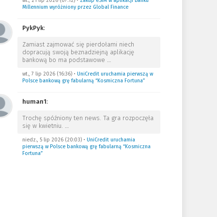
wt., 21 lip 2026 (07:12)
•
Zakup eSIM w aplikacji Banku
Millennium wyróżniony przez Global Finance
PykPyk
:
Zamiast zajmować się pierdołami niech
dopracują swoją beznadziejną aplikację
bankową bo ma podstawowe
…
wt., 7 lip 2026 (16:36)
•
UniCredit uruchamia pierwszą w
Polsce bankową grę fabularną “Kosmiczna Fortuna”
human1
:
Trochę spóźniony ten news. Ta gra rozpoczęła
się w kwietniu.
…
niedz., 5 lip 2026 (20:03)
•
UniCredit uruchamia
pierwszą w Polsce bankową grę fabularną “Kosmiczna
Fortuna”