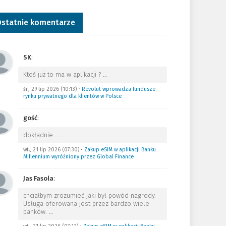
statnie komentarze
SK
:
Ktoś już to ma w aplikacji ?
…
śr., 29 lip 2026 (10:13)
•
Revolut wprowadza fundusze
rynku prywatnego dla klientów w Polsce
gość
:
dokładnie
…
wt., 21 lip 2026 (07:30)
•
Zakup eSIM w aplikacji Banku
Millennium wyróżniony przez Global Finance
Jas Fasola
:
chciałbym zrozumieć jaki był powód nagrody.
Usługa oferowana jest przez bardzo wiele
banków.
…