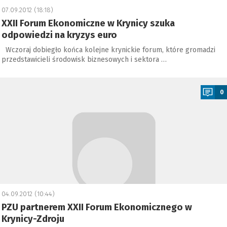
07.09.2012 (18:18)
XXII Forum Ekonomiczne w Krynicy szuka
odpowiedzi na kryzys euro
Wczoraj dobiegło końca kolejne krynickie forum, które gromadzi
przedstawicieli środowisk biznesowych i sektora …
a
0
04.09.2012 (10:44)
PZU partnerem XXII Forum Ekonomicznego w
Krynicy-Zdroju