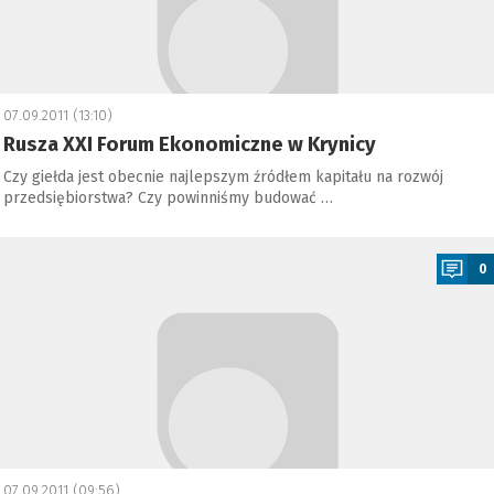
07.09.2011 (13:10)
Rusza XXI Forum Ekonomiczne w Krynicy
Czy giełda jest obecnie najlepszym źródłem kapitału na rozwój
przedsiębiorstwa? Czy powinniśmy budować …
a
0
07.09.2011 (09:56)