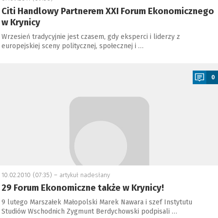
Citi Handlowy Partnerem XXI Forum Ekonomicznego
w Krynicy
Wrzesień tradycyjnie jest czasem, gdy eksperci i liderzy z
europejskiej sceny politycznej, społecznej i …
a
0
10.02.2010 (07:35) –
artykuł nadesłany
29 Forum Ekonomiczne także w Krynicy!
9 lutego Marszałek Małopolski Marek Nawara i szef Instytutu
Studiów Wschodnich Zygmunt Berdychowski podpisali …