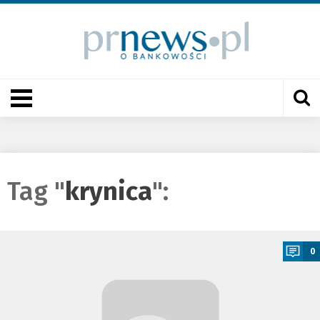
Tag "
krynica
":
a
0