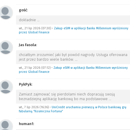
gość
:
dokładnie
…
wt., 21 lip 2026 (07:30)
•
Zakup eSIM w aplikacji Banku Millennium wyróżniony
przez Global Finance
Jas Fasola
:
chciałbym zrozumieć jaki był powód nagrody. Usługa oferowana
jest przez bardzo wiele banków.
…
wt., 21 lip 2026 (07:12)
•
Zakup eSIM w aplikacji Banku Millennium wyróżniony
przez Global Finance
PykPyk
:
Zamiast zajmować się pierdołami niech dopracują swoją
beznadziejną aplikację bankową bo ma podstawowe
…
wt., 7 lip 2026 (16:36)
•
UniCredit uruchamia pierwszą w Polsce bankową grę
fabularną “Kosmiczna Fortuna”
human1
: