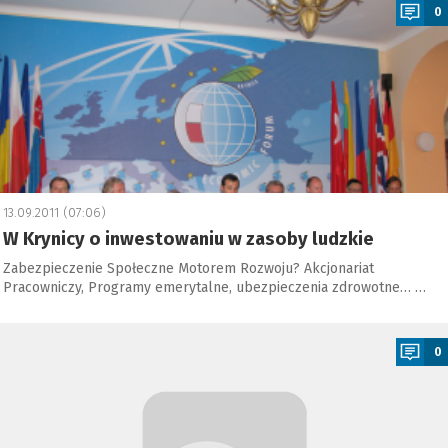
0
13.09.2011 (07:06)
W Krynicy o inwestowaniu w zasoby ludzkie
Zabezpieczenie Społeczne Motorem Rozwoju? Akcjonariat
Pracowniczy, Programy emerytalne, ubezpieczenia zdrowotne… …
a
0