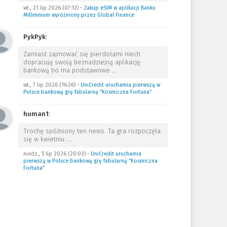
wt., 21 lip 2026 (07:12)
•
Zakup eSIM w aplikacji Banku
Millennium wyróżniony przez Global Finance
PykPyk
:
Zamiast zajmować się pierdołami niech
dopracują swoją beznadziejną aplikację
bankową bo ma podstawowe
…
wt., 7 lip 2026 (16:36)
•
UniCredit uruchamia pierwszą w
Polsce bankową grę fabularną “Kosmiczna Fortuna”
human1
:
Trochę spóźniony ten news. Ta gra rozpoczęła
się w kwietniu.
…
niedz., 5 lip 2026 (20:03)
•
UniCredit uruchamia
pierwszą w Polsce bankową grę fabularną “Kosmiczna
Fortuna”