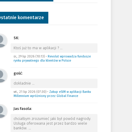
statnie komentarze
SK
:
Ktoś już to ma w aplikacji ?
…
śr., 29 lip 2026 (10:13)
•
Revolut wprowadza fundusze
rynku prywatnego dla klientów w Polsce
gość
:
dokładnie
…
wt., 21 lip 2026 (07:30)
•
Zakup eSIM w aplikacji Banku
Millennium wyróżniony przez Global Finance
Jas Fasola
:
chciałbym zrozumieć jaki był powód nagrody.
Usługa oferowana jest przez bardzo wiele
banków.
…