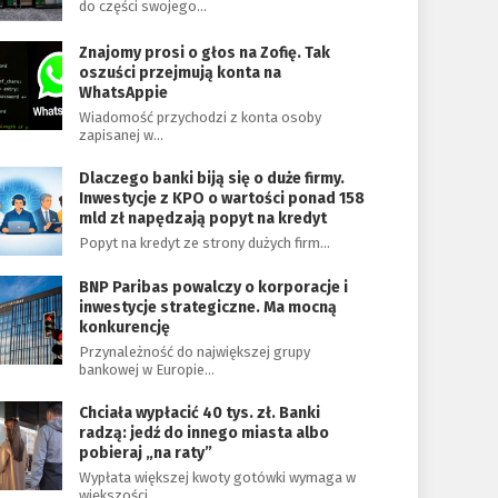
do części swojego…
Znajomy prosi o głos na Zofię. Tak
oszuści przejmują konta na
WhatsAppie
Wiadomość przychodzi z konta osoby
zapisanej w…
Dlaczego banki biją się o duże firmy.
Inwestycje z KPO o wartości ponad 158
mld zł napędzają popyt na kredyt
Popyt na kredyt ze strony dużych firm…
BNP Paribas powalczy o korporacje i
inwestycje strategiczne. Ma mocną
konkurencję
Przynależność do największej grupy
bankowej w Europie…
Chciała wypłacić 40 tys. zł. Banki
radzą: jedź do innego miasta albo
pobieraj „na raty”
Wypłata większej kwoty gotówki wymaga w
większości…