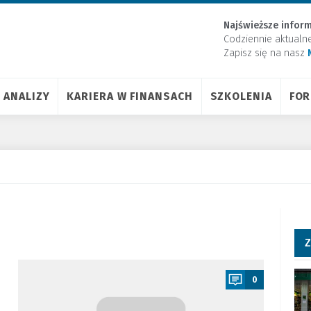
Najświeższe inform
Codziennie aktualn
Zapisz się na nasz
ANALIZY
KARIERA W FINANSACH
SZKOLENIA
FO
Z
a
0