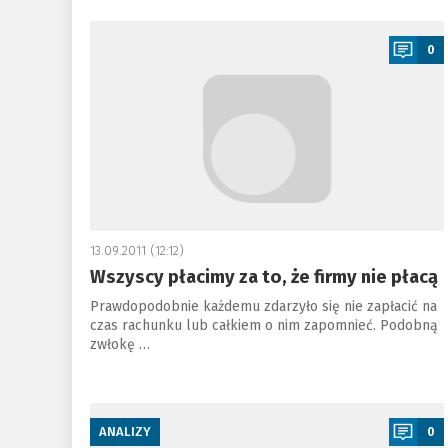
a
0
13.09.2011 (12:12)
Wszyscy płacimy za to, że firmy nie płacą
Prawdopodobnie każdemu zdarzyło się nie zapłacić na
czas rachunku lub całkiem o nim zapomnieć. Podobną
zwłokę …
a
ANALIZY
0