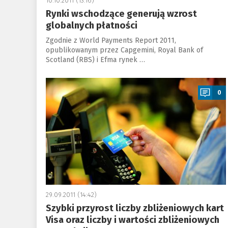
10.10.2011 (13:16)
Rynki wschodzące generują wzrost
globalnych płatności
Zgodnie z World Payments Report 2011,
opublikowanym przez Capgemini, Royal Bank of
Scotland (RBS) i Efma rynek …
a
0
29.09.2011 (14:42)
Szybki przyrost liczby zbliżeniowych kart
Visa oraz liczby i wartości zbliżeniowych