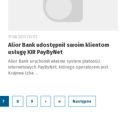
17.08.2011 (11:17)
Alior Bank udostępnił swoim klientom
usługę KIR PayByNet
Alior Bank uruchomił właśnie system płatności
internetowych PayByNet, którego operatorem jest
Krajowa Izba …
7
8
9
›
»
Następne