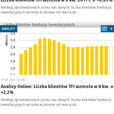
Liczba klientów TFI wzrosła w II kw. 2011 r. o +0,05%
Według zgromadzonych przez nas danych, liczba klientów funduszy
inwestycyjnych wzrosła w okresie od marca do …
a
ANALIZY
0
17.08.2011 (13:36)
Analizy Online: Liczba klientów TFI wzrosła w II kw. o
+2,2%
Według zgromadzonych przez nas danych, liczba klientów funduszy
inwestycyjnych wzrosła w okresie od marca do …
a