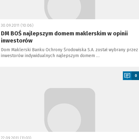
30.09.2011 (10:06)
DM BOŚ najlepszym domem maklerskim w opinii
inwestorów
Dom Maklerski Banku Ochrony Środowiska S.A. został wybrany przez
inwestorów indywidualnych najlepszym domem …
a
0
22.09.2011 (11:03)