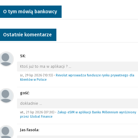
O tym mówią bankowcy
Ostatnie komentarze
SK
:
Ktoś już to ma w aplikacji ?
…
śr., 29 lip 2026 (10:13)
•
Revolut wprowadza fundusze rynku prywatnego dla
klientów w Polsce
gość
:
dokładnie
…
wt., 21 lip 2026 (07:30)
•
Zakup eSIM w aplikacji Banku Millennium wyróżniony
przez Global Finance
Jas Fasola
: