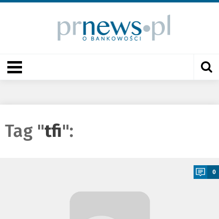
Tag "
tfi
":
a
0