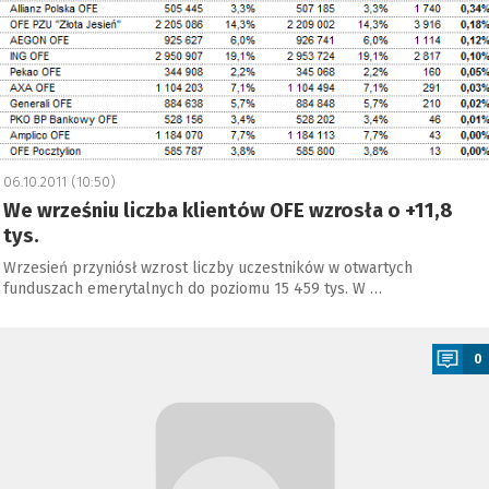
06.10.2011 (10:50)
We wrześniu liczba klientów OFE wzrosła o +11,8
tys.
Wrzesień przyniósł wzrost liczby uczestników w otwartych
funduszach emerytalnych do poziomu 15 459 tys. W …
a
0