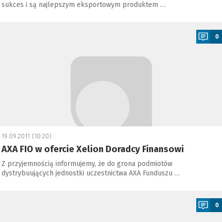
sukces i są najlepszym eksportowym produktem …
a
0
19.09.2011 (10:20)
AXA FIO w ofercie Xelion Doradcy Finansowi
Z przyjemnością informujemy, że do grona podmiotów
dystrybuujących jednostki uczestnictwa AXA Funduszu …
a
0