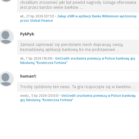
chciałbym zrozumieć jaki był powód nagrody. Usługa oferowana
jest przez bardzo wiele banków.
…
wt., 21 lip 2026 (07:12)
•
Zakup eSIM w aplikacji Banku Millennium wyróżniony
przez Global Finance
PykPyk
:
Zamiast zajmować się pierdołami niech dopracują swoją
beznadziejną aplikację bankową bo ma podstawowe
…
wt., 7 lip 2026 (16:36)
•
UniCredit uruchamia pierwszą w Polsce bankową grę
fabularną “Kosmiczna Fortuna”
human1
:
Trochę spóźniony ten news. Ta gra rozpoczęła się w kwietniu.
…
niedz., 5 lip 2026 (20:03)
•
UniCredit uruchamia pierwszą w Polsce bankową
grę fabularną “Kosmiczna Fortuna”