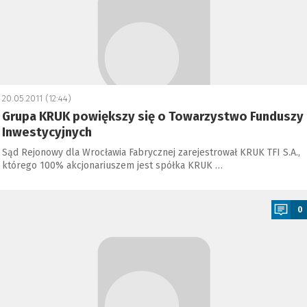
20.05.2011 (12:44)
Grupa KRUK powiększy się o Towarzystwo Funduszy
Inwestycyjnych
Sąd Rejonowy dla Wrocławia Fabrycznej zarejestrował KRUK TFI S.A.,
którego 100% akcjonariuszem jest spółka KRUK …
a
0