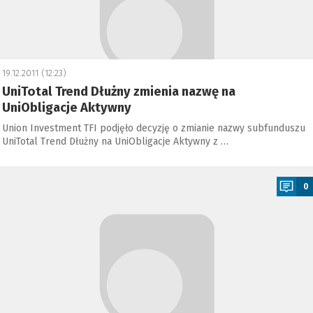
19.12.2011 (12:23)
UniTotal Trend Dłużny zmienia nazwę na
UniObligacje Aktywny
Union Investment TFI podjęło decyzję o zmianie nazwy subfunduszu
UniTotal Trend Dłużny na UniObligacje Aktywny z …
a
0